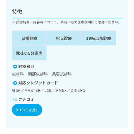
ッ
は
ク
こ
特徴
ナ
ち
ビ
診療時間・内容等について、事前に必ず医療機関にご確認ください。
ら
に
関
広
日曜診療
祝日診療
19時以降診療
す
広
告
る
告
代
お
出
駅徒歩5分圏内
理
問
稿
店
い
の
診療科目
合
の
お
皮膚科 頭部皮膚科 美容皮膚科
わ
方
問
せ
い
は
対応クレジットカード
は
合
こ
VISA／MASTER／JCB／AMEX／DINERS
こ
わ
ち
ち
クチコミ
せ
ら
ら
は
クチコミを見る
こ
こち
ち
広
らは
広
ら
告
マイ
告
出
ナビ