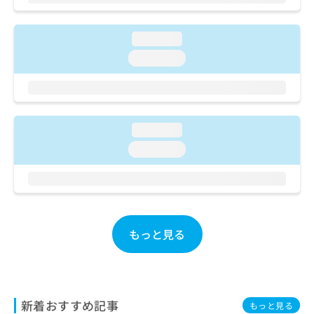
ご了
ら
み
承く
は
ださ
こ
無
い。
loading...
ち
料
loading...
ら
情
報
拡
掲
充
載
の
情
loading...
お
報
申
loading...
の
し
修
込
正
み
は
は
こ
こ
ち
もっと見る
ち
ら
ら
そ
の
他
新着おすすめ記事
もっと見る
の