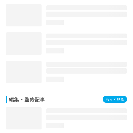
お
問
い
合
loading...
わ
せ
は
こ
loading...
ち
ら
loading...
編集・監修記事
もっと見る
loading...