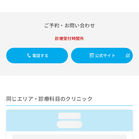
出
稿
クリ
資
稿
ニッ
の
料
クナ
の
お
の
ビサ
お
問
ご
イト
ご予約・お問い合わせ
問
い
請
への
い
合
お問
求
診療受付時間外
合
合せ
わ
は
フォ
わ
せ
こ
ーム
せ
は
ち
とな
電話する
公式サイト
は
こ
ら
りま
こ
ち
す。
ち
ら
クリ
無
ら
ニッ
料
クの
資
情
予
料
報
約・
同じエリア・診療科目のクリニック
の
症状
拡
のご
ご
充
相談
請
の
など
loading...
求
お
はで
は
申
きま
loading...
こ
せん
し
ので
ち
込