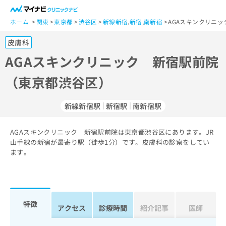
一
般
ホーム
関東
東京都
渋谷区
新線新宿
,
新宿
,
南新宿
AGAスキンクリニ
ユ
皮膚科
ー
ザ
AGAスキンクリニック 新宿駅前院
ー
（東京都渋谷区）
の
方
は
新線新宿駅
新宿駅
南新宿駅
こ
ち
AGAスキンクリニック 新宿駅前院は東京都渋谷区にあります。JR
ら
山手線の新宿が最寄り駅（徒歩1分）です。皮膚科の診察をしてい
ます。
医
マ
療
イ
関
ナ
係
ビ
者
ク
特徴
アクセス
診療時間
紹介記事
医師
の
リ
方
ニ