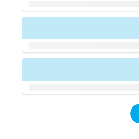
拡
資
きま
充
料
せん
の
ので
の
ご了
お
ご
承く
申
請
ださ
し
求
い。
込
は
み
こ
は
ち
こ
ら
ち
ら
無
料
掲
情
載
報
情
拡
報
充
の
の
修
お
正
申
は
し
こ
込