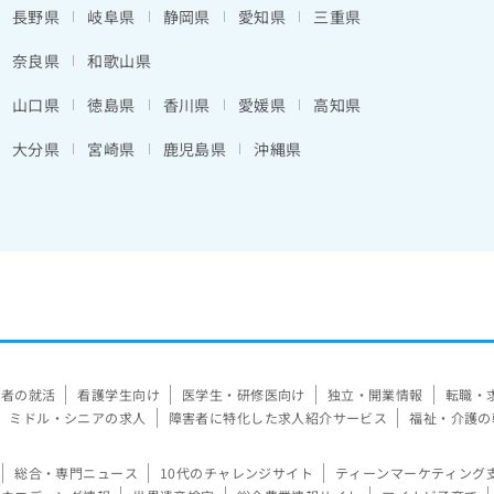
長野県
岐阜県
静岡県
愛知県
三重県
奈良県
和歌山県
山口県
徳島県
香川県
愛媛県
高知県
大分県
宮崎県
鹿児島県
沖縄県
験者の就活
看護学生向け
医学生・研修医向け
独立・開業情報
転職・
ミドル・シニアの求人
障害者に特化した求人紹介サービス
福祉・介護の
総合・専門ニュース
10代のチャレンジサイト
ティーンマーケティング