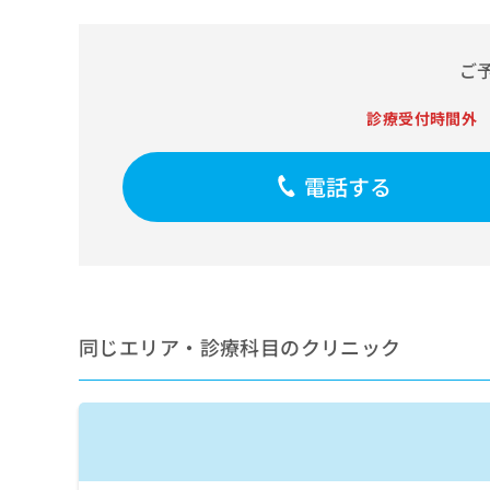
せ
こち
ち
らは
は
マイ
こ
ら
ナビ
ご
ち
クリ
ら
ニッ
クナ
診療受付時間外
広
ビサ
広
資
イト
告
告
への
料
出
電話する
出
お問
の
稿
合せ
稿
ご
の
フォ
の
請
お
ーム
お
求
問
とな
問
りま
は
い
い
す。
こ
合
合
クリ
ち
わ
ニッ
わ
同じエリア・診療科目のクリニック
ら
せ
クの
せ
は
予
は
約・
こ
こ
無
症状
ち
ち
のご
料
ら
相談
ら
情
など
報
はで