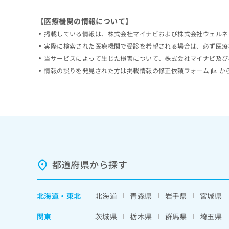
ち
み
ら
は
【医療機関の情報について】
こ
掲載している情報は、株式会社マイナビおよび株式会社ウェルネ
ち
実際に検索された医療機関で受診を希望される場合は、必ず医療
そ
ら
の
当サービスによって生じた損害について、株式会社マイナビ及び
他
情報の誤りを発見された方は
掲載情報の修正依頼フォーム
か
の
お
問
い
合
わ
せ
は
こ
都道府県から探す
ち
ら
北海道
・
東北
北海道
青森県
岩手県
宮城県
関東
茨城県
栃木県
群馬県
埼玉県