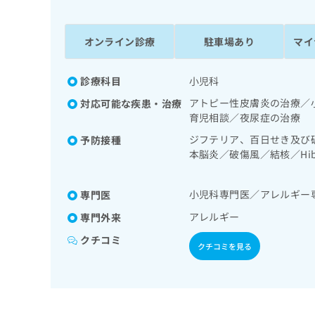
係
ク
者
リ
の
ニ
オンライン診療
駐車場あり
マイ
ッ
方
ク
は
ナ
診療科目
小児科
こ
ビ
アトピー性皮膚炎の治療／
対応可能な疾患・治療
ち
に
育児相談／夜尿症の治療
関
ら
す
ジフテリア、百日せき及び
予防接種
る
本脳炎／破傷風／結核／H
お
痘／インフルエンザ／おた
広
広
問
告
告
い
小児科専門医／アレルギー
専門医
出
代
合
アレルギー
専門外来
稿
わ
理
の
せ
クチコミ
店
クチコミを見る
お
は
の
問
こ
い
方
ち
合
ら
は
わ
こ