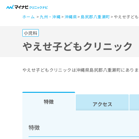
一
ホーム
九州・沖縄
沖縄県
島尻郡八重瀬町
やえせ子ども
般
ユ
小児科
ー
ザ
やえせ子どもクリニック
ー
の
方
やえせ子どもクリニックは沖縄県島尻郡八重瀬町にありま
は
こ
ち
ら
特徴
アクセス
医
マ
療
イ
特徴
ナ
関
ビ