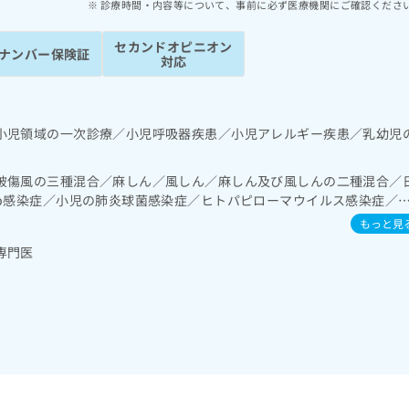
診療時間・内容等について、事前に必ず医療機関にご確認くださ
セカンドオピニオン
ナンバー保険証
対応
小児領域の一次診療／小児呼吸器疾患／小児アレルギー疾患／乳幼児
破傷風の三種混合／麻しん／風しん／麻しん及び風しんの二種混合／
ib感染症／小児の肺炎球菌感染症／ヒトパピローマウイルス感染症／
ふくかぜ／B型肝炎／ロタウイルス感染症
もっと見
専門医