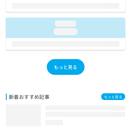
ご了
ら
み
承く
は
ださ
こ
無
い。
ち
料
loading...
ら
情
loading...
報
拡
掲
充
載
の
情
お
報
申
の
もっと見る
し
修
込
正
み
は
は
こ
こ
ち
新着おすすめ記事
もっと見る
ち
ら
ら
そ
の
loading...
他
の