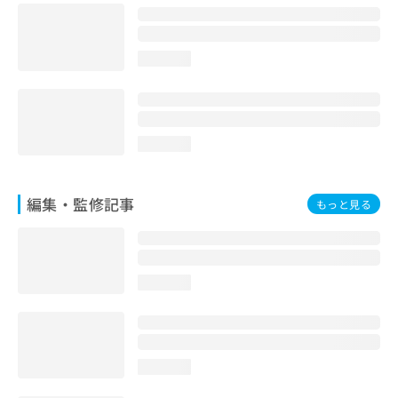
お
問
い
loading...
合
わ
せ
は
こ
loading...
ち
ら
編集・監修記事
もっと見る
loading...
loading...