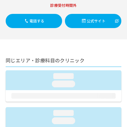
出
稿
クリ
資
診療受付時間外
稿
ニッ
の
料
クナ
の
お
の
ビサ
お
問
ご
電話する
公式サイト
イト
問
い
請
への
い
合
お問
求
合
合せ
わ
は
フォ
わ
せ
こ
ーム
せ
は
ち
とな
は
こ
ら
りま
こ
ち
同じエリア・診療科目のクリニック
す。
ち
ら
クリ
無
ら
ニッ
料
クの
loading...
資
情
予
料
loading...
報
約・
の
症状
拡
のご
ご
充
相談
請
の
など
求
お
はで
は
申
loading...
きま
こ
せん
し
loading...
ので
ち
込