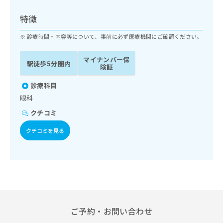
ッ
は
ク
こ
特徴
ナ
ち
ビ
診療時間・内容等について、事前に必ず医療機関にご確認ください。
ら
に
関
マイナンバー保
広
駅徒歩5分圏内
す
広
険証
告
る
告
代
お
診療科目
出
理
問
稿
眼科
店
い
の
クチコミ
合
の
お
わ
方
問
クチコミを見る
せ
い
は
は
合
こ
こ
わ
ち
ち
せ
ら
ら
は
こ
こち
ち
広
らは
広
ら
告
ご予約・お問い合わせ
マイ
告
出
ナビ