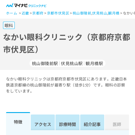
一
般
ホーム
近畿
京都府
京都市伏見区
桃山御陵前
,
伏見桃山
,
観月橋
なかい
ユ
眼科
ー
ザ
なかい眼科クリニック（京都府京都
ー
市伏見区）
の
方
は
桃山御陵前駅
伏見桃山駅
観月橋駅
こ
ち
なかい眼科クリニックは京都府京都市伏見区にあります。近畿日本
ら
鉄道京都線の桃山御陵前が最寄り駅（徒歩1分）です。眼科の診察
をしています。
医
マ
療
イ
関
ナ
係
ビ
者
ク
特徴
アクセス
診療時間
紹介記事
医師
の
リ
方
ニ