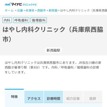
一
般
ホーム
近畿
兵庫県
西脇市
新西脇
はやし内科クリニック（兵庫県西脇
ユ
内科
呼吸器科
循環器科
ー
ザ
はやし内科クリニック（兵庫県西脇
ー
市）
の
方
は
新西脇駅
こ
ち
はやし内科クリニックは兵庫県西脇市にあります。JR加古川線の新
ら
西脇が最寄り駅（車8分）です。内科／呼吸器科／循環器科の診察
をしています。
医
マ
療
イ
関
ナ
係
ビ
者
ク
特徴
アクセス
診療時間
紹介記事
医師
の
リ
方
ニ