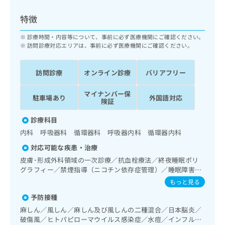
ッ
は
ク
こ
特徴
ナ
ち
ビ
診療時間・内容等について、事前に必ず医療機関にご確認ください。
ら
に
訪問診療対応エリアは、事前に必ず医療機関にご確認ください。
関
広
す
広
告
訪問診療
オンライン診療
バリアフリー
る
告
代
お
出
マイナンバー保
理
問
稿
駐車場あり
外国語対応
険証
店
い
の
合
の
お
診療科目
わ
方
問
内科 呼吸器科 循環器科 呼吸器内科 循環器内科
せ
い
は
は
合
対応可能な疾患・治療
こ
こ
わ
皮膚･形成外科領域の一次診療／抗血栓療法／終夜睡眠ポリ
ち
ち
せ
グラフィー／禁煙指導（ニコチン依存症管理）／睡眠障害／
ら
ら
は
認知症／呼吸器領域の一次診療／在宅持続陽圧呼吸療法（睡
もっと見る
こ
眠時無呼吸症候群治療）／在宅酸素療法／消化器系領域の一
こち
予防接種
ち
次診療／肝･胆道・膵臓領域の一次診療／循環器系領域の一
広
らは
広
ら
次診療／ホルター型心電図検査／ペースメーカー管理／腎･
告
麻しん／風しん／麻しん及び風しんの二種混合／日本脳炎／
マイ
泌尿器系領域の一次診療／内分泌･代謝･栄養領域の一次診療
告
出
破傷風／ヒトパピローマウイルス感染症／水痘／インフルエ
ナビ