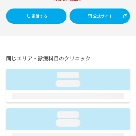
ご了
ら
み
承く
は
ださ
こ
無
電話する
公式サイト
い。
ち
料
ら
情
報
拡
掲
充
載
の
情
同じエリア・診療科目のクリニック
お
報
申
の
し
修
loading...
込
正
み
loading...
は
は
こ
こ
ち
ち
ら
ら
loading...
そ
の
loading...
他
の