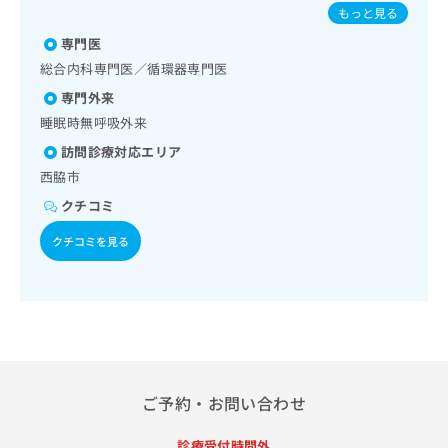
／インスリン療法／糖尿病患者教育（食事療法、運動療法、
出
ンザ／成人の肺炎球菌感染症／おたふくかぜ／B型肝炎
稿
クリ
資
もっと見る
自己血糖測定）／糖尿病による合併症に対する継続的な管理
稿
ニッ
の
料
及び指導／血液・免疫系領域の一次診療／筋・骨格系及び外
クナ
専門医
の
お
の
ビサ
傷領域の一次診療／医療用麻薬によるがん疼痛治療／漢方薬
お
問
総合内科専門医／循環器専門医
ご
イト
の処方
問
い
請
への
専門外来
い
合
お問
求
睡眠時無呼吸外来
合
合せ
わ
は
フォ
わ
せ
こ
訪問診療対応エリア
ーム
せ
は
ち
西脇市
とな
は
こ
ら
りま
こ
クチコミ
ち
す。
ち
ら
クリ
無
クチコミを見る
ら
ニッ
料
クの
資
情
予
料
報
約・
の
症状
拡
のご
ご
充
相談
請
の
など
求
お
はで
は
申
きま
ご予約・お問い合わせ
こ
せん
し
ので
ち
込
診療受付時間外