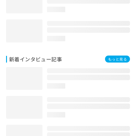
loading...
loading...
新着インタビュー記事
もっと見る
loading...
loading...