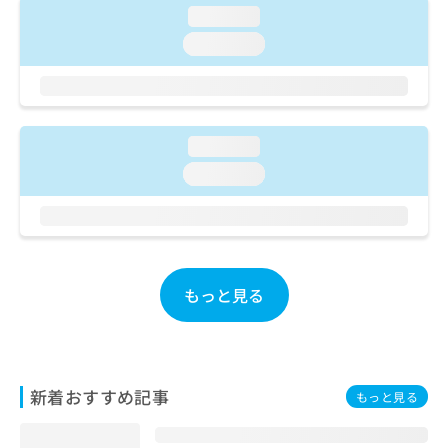
ご了
ら
み
loading...
承く
は
ださ
loading...
こ
無
い。
ち
料
ら
情
報
拡
掲
loading...
充
載
の
loading...
情
お
報
申
の
し
修
込
正
み
は
もっと見る
は
こ
こ
ち
ち
ら
ら
そ
新着おすすめ記事
もっと見る
の
他
の