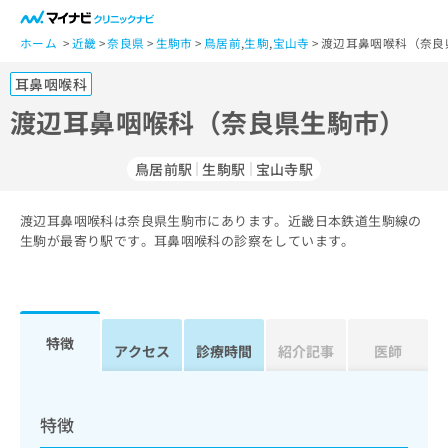
一
般
ホーム
近畿
奈良県
生駒市
鳥居前
,
生駒
,
宝山寺
渡辺耳鼻咽喉科（奈良
ユ
耳鼻咽喉科
ー
ザ
渡辺耳鼻咽喉科（奈良県生駒市）
ー
の
鳥居前駅
生駒駅
宝山寺駅
方
は
こ
渡辺耳鼻咽喉科は奈良県生駒市にあります。近畿日本鉄道生駒線の
生駒が最寄り駅です。耳鼻咽喉科の診察をしています。
ち
ら
医
マ
療
イ
特徴
アクセス
診療時間
紹介記事
医師
関
ナ
係
ビ
者
ク
の
リ
特徴
方
ニ