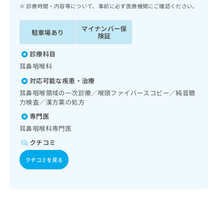
ッ
は
診療時間・内容等について、事前に必ず医療機関にご確認ください。
ク
こ
ナ
ち
マイナンバー保
駐車場あり
ビ
険証
ら
に
関
診療科目
広
す
広
耳鼻咽喉科
告
る
告
代
対応可能な疾患・治療
お
出
理
問
耳鼻咽喉領域の一次診療／喉頭ファイバースコピー／純音聴
稿
店
力検査／漢方薬の処方
い
の
合
の
お
専門医
わ
方
問
耳鼻咽喉科専門医
せ
い
は
は
クチコミ
合
こ
こ
わ
ち
クチコミを見る
ち
せ
ら
ら
は
こ
こち
ち
広
らは
広
ら
告
マイ
告
出
ナビ