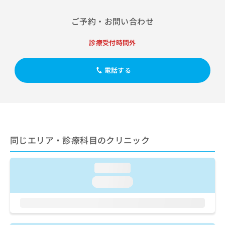
出
稿
クリ
資
稿
ニッ
の
料
ご予約・お問い合わせ
クナ
の
お
の
ビサ
お
問
ご
イト
診療受付時間外
問
い
請
への
い
合
お問
求
合
合せ
わ
は
電話する
フォ
わ
せ
こ
ーム
せ
は
ち
とな
は
こ
ら
りま
こ
ち
す。
ち
ら
クリ
無
ら
ニッ
料
クの
資
同じエリア・診療科目のクリニック
情
予
料
報
約・
の
症状
拡
のご
loading...
ご
充
相談
請
の
loading...
など
求
お
はで
は
申
きま
こ
せん
し
ので
ち
込