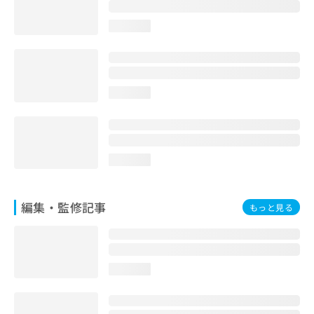
お
問
loading...
い
合
わ
せ
は
loading...
こ
ち
ら
loading...
編集・監修記事
もっと見る
loading...