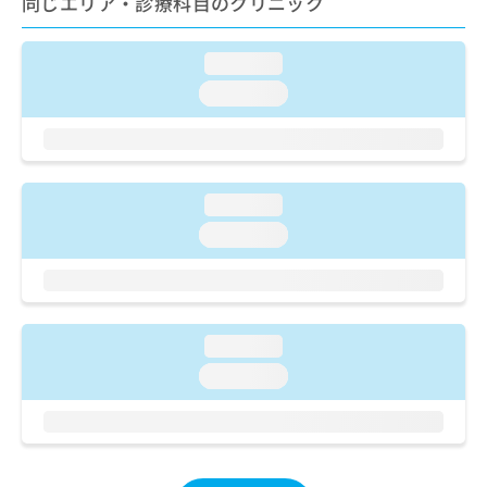
同じエリア・診療科目のクリニック
ご了
ら
み
承く
は
ださ
こ
無
い。
loading...
ち
料
loading...
ら
情
報
拡
掲
充
載
の
情
loading...
お
報
申
の
loading...
し
修
込
正
み
は
は
こ
こ
ち
loading...
ち
ら
loading...
ら
そ
の
他
の