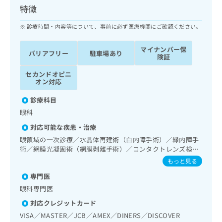
ッ
は
特徴
ク
こ
ナ
診療時間・内容等について、事前に必ず医療機関にご確認ください。
ち
ビ
ら
に
マイナンバー保
バリアフリー
駐車場あり
関
険証
広
す
広
告
セカンドオピニ
る
告
オン対応
代
お
出
理
問
稿
診療科目
店
い
の
眼科
合
の
お
わ
方
問
対応可能な疾患・治療
せ
い
は
眼領域の一次診療／水晶体再建術（白内障手術）／緑内障手
は
合
こ
術／網膜光凝固術（網膜剥離手術）／コンタクトレンズ検査
こ
わ
ち
／小児視力障害診療
もっと見る
ち
せ
ら
ら
は
専門医
こ
眼科専門医
こち
ち
広
らは
対応クレジットカード
広
ら
告
マイ
告
VISA／MASTER／JCB／AMEX／DINERS／DISCOVER
出
ナビ