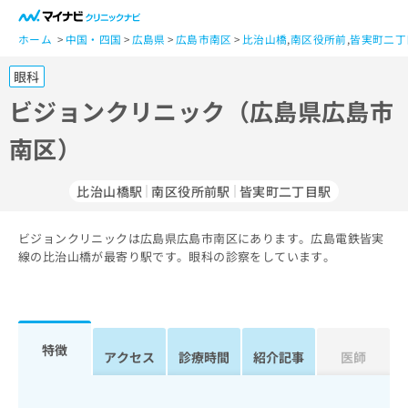
一
般
ホーム
中国・四国
広島県
広島市南区
比治山橋
,
南区役所前
,
皆実町二丁
ユ
眼科
ー
ザ
ビジョンクリニック（広島県広島市
ー
南区）
の
方
は
比治山橋駅
南区役所前駅
皆実町二丁目駅
こ
ち
ビジョンクリニックは広島県広島市南区にあります。広島電鉄皆実
ら
線の比治山橋が最寄り駅です。眼科の診察をしています。
医
マ
療
イ
関
ナ
係
ビ
特徴
アクセス
診療時間
紹介記事
医師
者
ク
の
リ
方
ニ