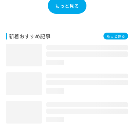
お
もっと見る
問
い
合
わ
せ
新着おすすめ記事
もっと見る
は
こ
ち
ら
loading...
loading...
loading...