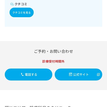
出
稿
クリ
資
クチコミ
稿
ニッ
の
料
クナ
の
お
の
クチコミを見る
ビサ
お
問
ご
イト
問
い
請
への
い
合
お問
求
合
合せ
わ
は
フォ
わ
せ
こ
ーム
せ
は
ち
とな
は
こ
ら
りま
こ
ち
ご予約・お問い合わせ
す。
ち
ら
クリ
無
ら
ニッ
診療受付時間外
料
クの
資
情
予
料
報
約・
電話する
公式サイト
の
症状
拡
のご
ご
充
相談
請
の
など
求
お
はで
は
申
きま
こ
せん
し
ので
ち
込