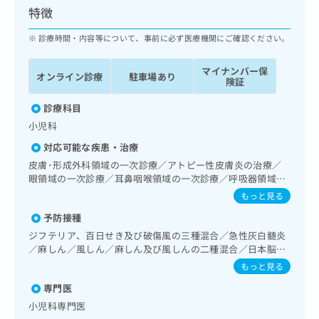
ッ
は
特徴
ク
こ
ナ
診療時間・内容等について、事前に必ず医療機関にご確認ください。
ち
ビ
ら
に
マイナンバー保
オンライン診療
駐車場あり
関
険証
広
す
広
告
る
診療科目
告
代
お
出
小児科
理
問
稿
対応可能な疾患・治療
店
い
の
合
の
皮膚･形成外科領域の一次診療／アトピー性皮膚炎の治療／
お
わ
眼領域の一次診療／耳鼻咽喉領域の一次診療／呼吸器領域の
方
問
一次診療／消化器系領域の一次診療／循環器系領域の一次診
せ
い
は
もっと見る
療／腎･泌尿器系領域の一次診療／小児領域の一次診療／小
は
合
こ
予防接種
児呼吸器疾患／小児アレルギー疾患／乳幼児の育児相談／夜
こ
わ
ち
尿症の治療
ち
ジフテリア、百日せき及び破傷風の三種混合／急性灰白髄炎
せ
ら
／麻しん／風しん／麻しん及び風しんの二種混合／日本脳炎
ら
は
／結核／Hib感染症／小児の肺炎球菌感染症／ヒトパピロー
こ
もっと見る
マウイルス感染症／水痘／インフルエンザ／成人の肺炎球菌
こち
ち
広
専門医
らは
感染症／おたふくかぜ／A型肝炎／B型肝炎／ロタウイルス感
広
ら
告
マイ
染症／髄膜炎菌感染症
小児科専門医
告
出
ナビ