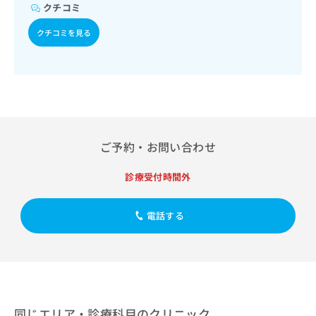
出
稿
クリ
クチコミ
資
稿
ニッ
の
料
クナ
の
クチコミを見る
お
の
ビサ
お
問
ご
イト
問
い
請
への
い
合
お問
求
合
合せ
わ
は
フォ
わ
せ
こ
ーム
せ
は
ち
とな
は
こ
ら
りま
こ
ご予約・お問い合わせ
ち
す。
ち
ら
クリ
無
ら
ニッ
診療受付時間外
料
クの
資
情
予
料
報
約・
電話する
の
症状
拡
のご
ご
充
相談
請
の
など
求
お
はで
は
申
きま
こ
せん
し
ので
ち
込
同じエリア・診療科目のクリニック