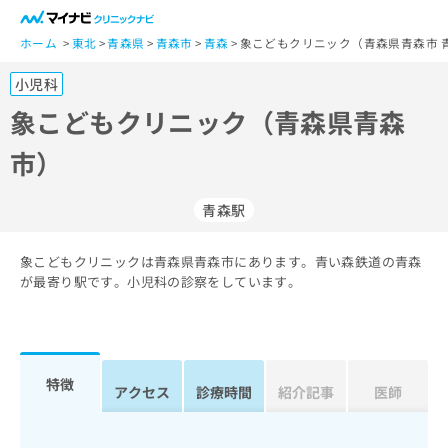
一
般
ホーム
東北
青森県
青森市
青森
象こどもクリニック（青森県青森市 
ユ
小児科
ー
ザ
象こどもクリニック（青森県青森
ー
市）
の
方
は
青森駅
こ
ち
象こどもクリニックは青森県青森市にあります。青い森鉄道の青森
ら
が最寄り駅です。小児科の診察をしています。
医
マ
療
イ
関
ナ
係
ビ
特徴
アクセス
診療時間
紹介記事
医師
者
ク
の
リ
方
ニ