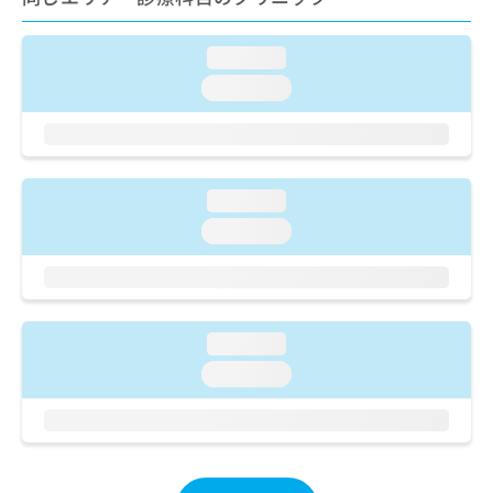
ご了
ら
み
承く
は
ださ
こ
loading...
無
い。
ち
料
loading...
ら
情
報
拡
掲
充
載
の
情
loading...
お
報
loading...
申
の
し
修
込
正
み
は
は
こ
loading...
こ
ち
ち
ら
loading...
ら
そ
の
他
の