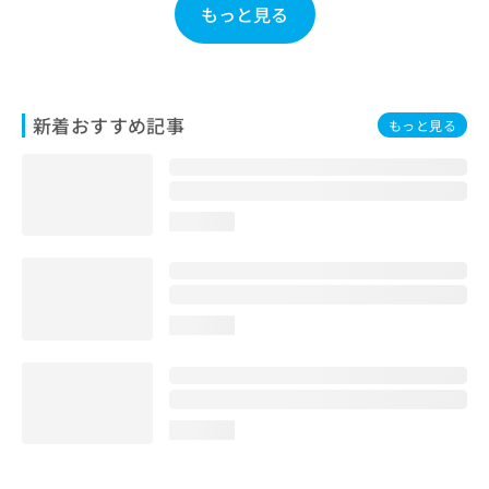
もっと見る
お
問
い
合
わ
新着おすすめ記事
せ
もっと見る
は
こ
ち
ら
loading...
loading...
loading...