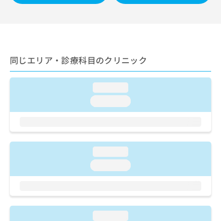
ご了
ら
み
承く
は
ださ
こ
無
い。
ち
料
ら
情
報
同じエリア・診療科目のクリニック
拡
掲
充
載
の
情
loading...
お
報
loading...
申
の
し
修
込
正
み
は
は
こ
loading...
こ
ち
ち
loading...
ら
ら
そ
の
他
loading...
の