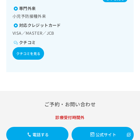
出
稿
クリ
炎／破傷風／結核／Hib感染症／小児の肺炎球菌感染症／ヒ
資
稿
ニッ
専門外来
の
トパピローマウイルス感染症／水痘／インフルエンザ／成人
料
クナ
の
の肺炎球菌感染症／おたふくかぜ／A型肝炎／B型肝炎／ロタ
お
の
小児予防接種外来
ビサ
お
ウイルス感染症／髄膜炎菌感染症
問
ご
イト
対応クレジットカード
問
い
請
への
い
VISA／MASTER／JCB
合
お問
求
合
合せ
わ
は
クチコミ
フォ
わ
せ
こ
ーム
せ
は
ち
クチコミを見る
とな
は
こ
ら
りま
こ
ち
す。
ち
ら
クリ
無
ら
ニッ
料
クの
資
情
予
料
報
約・
の
症状
拡
ご予約・お問い合わせ
のご
ご
充
相談
請
の
など
求
診療受付時間外
お
はで
は
申
きま
こ
せん
し
電話する
公式サイト
ので
ち
込