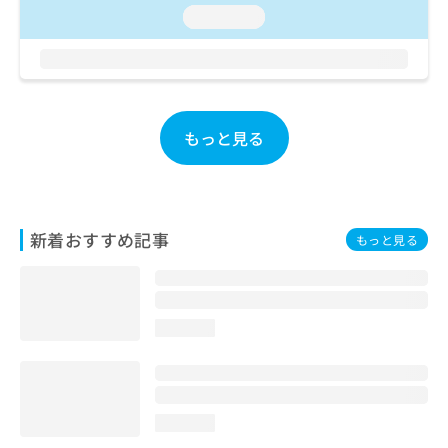
お
loading...
問
い
合
わ
せ
は
もっと見る
こ
ち
ら
新着おすすめ記事
もっと見る
loading...
loading...