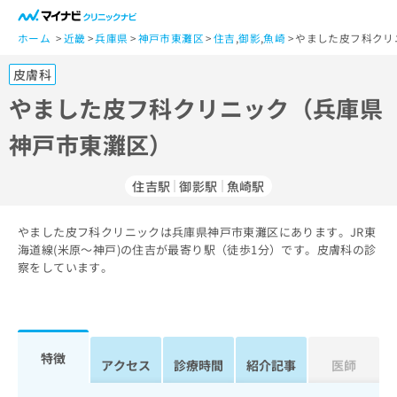
一
般
ホーム
近畿
兵庫県
神戸市東灘区
住吉
,
御影
,
魚崎
やました皮フ科クリ
ユ
皮膚科
ー
ザ
やました皮フ科クリニック（兵庫県
ー
神戸市東灘区）
の
方
は
住吉駅
御影駅
魚崎駅
こ
ち
やました皮フ科クリニックは兵庫県神戸市東灘区にあります。JR東
ら
海道線(米原～神戸)の住吉が最寄り駅（徒歩1分）です。皮膚科の診
察をしています。
医
マ
療
イ
関
ナ
係
ビ
者
ク
特徴
アクセス
診療時間
紹介記事
医師
の
リ
方
ニ