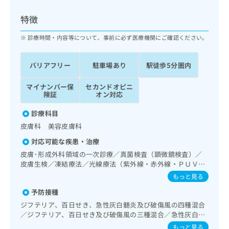
ッ
は
ク
こ
特徴
ナ
ち
ビ
診療時間・内容等について、事前に必ず医療機関にご確認ください。
ら
に
関
広
バリアフリー
駐車場あり
駅徒歩5分圏内
す
広
告
る
告
代
マイナンバー保
セカンドオピニ
お
出
険証
オン対応
理
問
稿
店
い
の
診療科目
合
の
お
皮膚科 美容皮膚科
わ
方
問
せ
い
は
対応可能な疾患・治療
は
合
こ
皮膚･形成外科領域の一次診療／真菌検査（顕微鏡検査）／
こ
わ
ち
皮膚生検／凍結療法／光線療法（紫外線・赤外線・ＰＵＶ
ち
せ
Ａ）／顔面外傷の治療／皮膚悪性腫瘍手術／良性腫瘍又は母
ら
もっと見る
ら
は
斑その他の切除・縫合手術／アトピー性皮膚炎の治療／病理
こ
予防接種
診断（専ら病理診断を担当する医師による診断）
こち
ち
広
ジフテリア、百日せき、急性灰白髄炎及び破傷風の四種混合
らは
広
ら
告
／ジフテリア、百日せき及び破傷風の三種混合／急性灰白髄
マイ
告
出
炎／麻しん／風しん／麻しん及び風しんの二種混合／日本脳
ナビ
もっと見る