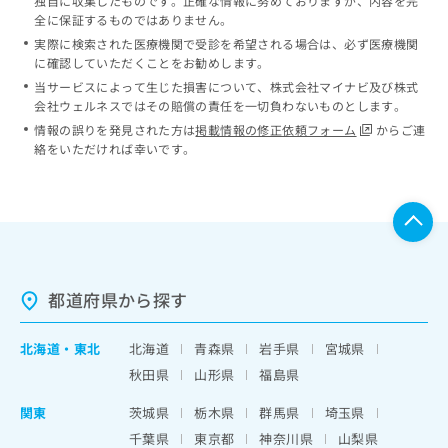
独自に収集したものです。正確な情報に努めておりますが、内容を完
全に保証するものではありません。
実際に検索された医療機関で受診を希望される場合は、必ず医療機関
に確認していただくことをお勧めします。
当サービスによって生じた損害について、株式会社マイナビ及び株式
会社ウェルネスではその賠償の責任を一切負わないものとします。
情報の誤りを発見された方は
掲載情報の修正依頼フォーム
からご連
絡をいただければ幸いです。
都道府県から探す
北海道
・
東北
北海道
青森県
岩手県
宮城県
秋田県
山形県
福島県
関東
茨城県
栃木県
群馬県
埼玉県
千葉県
東京都
神奈川県
山梨県