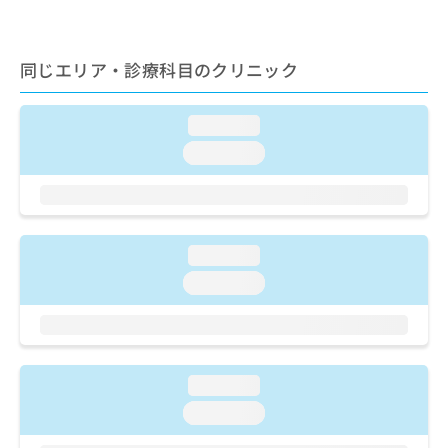
ご了
ら
み
承く
は
ださ
こ
無
い。
同じエリア・診療科目のクリニック
ち
料
ら
情
報
loading...
拡
掲
充
loading...
載
の
情
お
報
申
の
し
修
込
loading...
正
み
は
loading...
は
こ
こ
ち
ち
ら
ら
そ
loading...
の
loading...
他
の