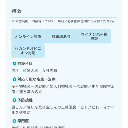
ッ
は
ク
こ
特徴
ナ
ち
ビ
診療時間・内容等について、事前に必ず医療機関にご確認ください。
ら
に
関
マイナンバー保
広
オンライン診療
駐車場あり
す
広
険証
告
る
告
代
セカンドオピニ
お
出
オン対応
理
問
稿
店
い
の
診療科目
合
の
お
内科 産婦人科 女性内科
わ
方
問
せ
い
は
対応可能な疾患・治療
は
合
こ
産科領域の一次診療／婦人科領域の一次診療／更年期障害治
こ
わ
ち
療／漢方薬の処方
ち
せ
ら
予防接種
ら
は
こ
風しん／麻しん及び風しんの二種混合／ヒトパピローマウイ
こち
ち
ルス感染症
広
らは
広
ら
告
マイ
専門医
告
出
ナビ
産婦人科専門医／細胞診専門医