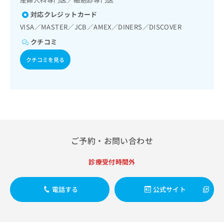
出
稿
クリ
資
稿
ニッ
の
対応クレジットカード
料
クナ
の
お
の
VISA／MASTER／JCB／AMEX／DINERS／DISCOVER
ビサ
お
問
ご
イト
クチコミ
問
い
請
への
い
合
お問
求
クチコミを見る
合
合せ
わ
は
フォ
わ
せ
こ
ーム
せ
は
ち
とな
は
こ
ら
りま
こ
ち
す。
ち
ら
クリ
無
ら
ニッ
料
クの
資
情
ご予約・お問い合わせ
予
料
報
約・
の
症状
拡
診療受付時間外
のご
ご
充
相談
請
の
など
求
お
電話する
公式サイト
はで
は
申
きま
こ
せん
し
ので
ち
込