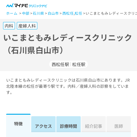
一
般
ホーム
中部
石川県
白山市
西松任
,
松任
いこまともみレディースクリ
ユ
内科
産婦人科
ー
ザ
いこまともみレディースクリニック
ー
（石川県白山市）
の
方
は
西松任駅
松任駅
こ
ち
いこまともみレディースクリニックは石川県白山市にあります。JR
ら
北陸本線の松任が最寄り駅です。内科／産婦人科の診察をしていま
す。
医
マ
療
イ
関
ナ
係
ビ
者
ク
特徴
アクセス
診療時間
紹介記事
医師
の
リ
方
ニ