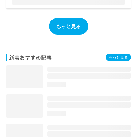
お
問
い
合
もっと見る
わ
せ
は
こ
ち
新着おすすめ記事
もっと見る
ら
loading...
loading...