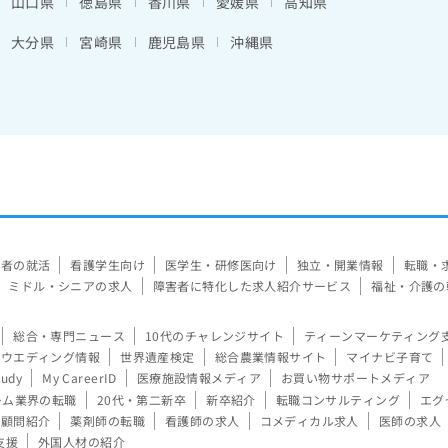
山口県
徳島県
香川県
愛媛県
高知県
大分県
宮崎県
鹿児島県
沖縄県
験者の就活
看護学生向け
医学生・研修医向け
独立・開業情報
転職・
ミドル・シニアの求人
障害者に特化した求人紹介サービス
福祉・介護の
総合・専門ニュース
10代のチャレンジサイト
ティーンマーケティング
ウエディング情報
世界遺産検定
総合農業情報サイト
マイナビ子育て
tudy
My CareerID
医療施設情報メディア
お買い物サポートメディア
ーム業界の転職
20代・第二新卒
新卒紹介
転職コンサルティング
エグ
顧問紹介
薬剤師の転職
看護師の求人
コメディカル求人
医師の求人
支援
外国人材の紹介