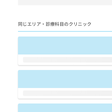
せ
こち
ち
らは
は
マイ
こ
ら
ナビ
ち
クリ
ら
ニッ
同じエリア・診療科目のクリニック
クナ
広
ビサ
広
資
イト
告
告
への
料
出
出
お問
の
稿
合せ
稿
ご
の
フォ
の
請
お
ーム
お
求
問
とな
問
りま
は
い
い
す。
こ
合
合
クリ
ち
わ
ニッ
わ
ら
せ
クの
せ
は
予
は
約・
こ
こ
無
症状
ち
ち
のご
料
ら
相談
ら
情
など
報
はで