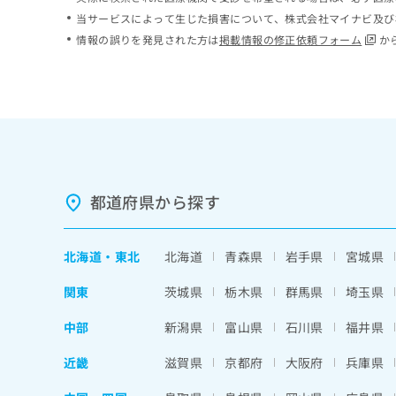
ち
み
当サービスによって生じた損害について、株式会社マイナビ及び
ら
は
情報の誤りを発見された方は
掲載情報の修正依頼フォーム
か
こ
ち
そ
ら
の
他
の
お
問
い
都道府県から探す
合
わ
せ
北海道
・
東北
北海道
青森県
岩手県
宮城県
は
こ
関東
茨城県
栃木県
群馬県
埼玉県
ち
ら
中部
新潟県
富山県
石川県
福井県
近畿
滋賀県
京都府
大阪府
兵庫県