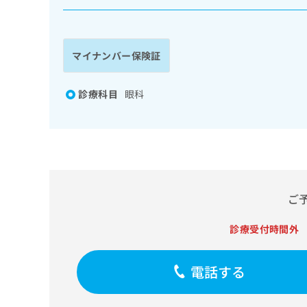
係
ク
者
リ
の
ニ
ッ
方
マイナンバー保険証
ク
は
ナ
こ
ビ
診療科目
眼科
ち
に
関
ら
す
る
お
広
広
問
告
告
い
ご
出
代
合
稿
わ
理
の
診療受付時間外
せ
店
お
は
の
問
こ
電話する
い
方
ち
合
ら
は
わ
こ