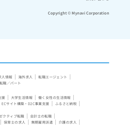
Copyright © Mynavi Corporation
求人情報
海外求人
転職エージェント
転職／パート
支援
大学生活情報
働く女性の生活情報
ECサイト構築・D2C事業支援
ふるさと納税
ゼクティブ転職
会計士の転職
保育士の求人
無期雇用派遣
介護の求人