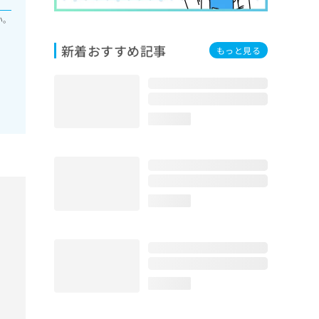
い。
新着おすすめ記事
もっと見る
loading...
loading...
loading...