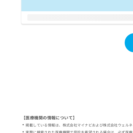
拡
資
きま
充
料
せん
の
ので
の
ご了
お
ご
承く
申
請
ださ
し
求
い。
込
は
み
こ
は
ち
こ
ら
ち
ら
無
料
掲
情
載
報
情
拡
報
充
の
の
修
お
【医療機関の情報について】
正
申
掲載している情報は、株式会社マイナビおよび株式会社ウェルネ
は
し
こ
実際に検索された医療機関で受診を希望される場合は、必ず医療
込