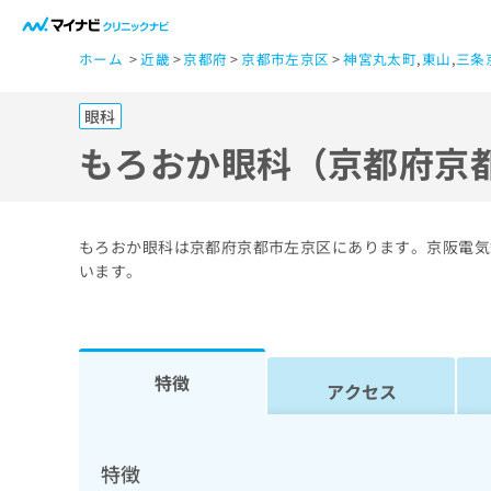
一
ホーム
近畿
京都府
京都市左京区
神宮丸太町
,
東山
,
三条
般
ユ
眼科
ー
ザ
もろおか眼科（京都府京
ー
の
方
もろおか眼科は京都府京都市左京区にあります。京阪電気
は
います。
こ
ち
ら
特徴
アクセス
医
マ
療
イ
ナ
関
特徴
ビ