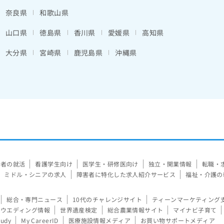
奈良県
和歌山県
山口県
徳島県
香川県
愛媛県
高知県
大分県
宮崎県
鹿児島県
沖縄県
験者の就活
看護学生向け
医学生・研修医向け
独立・開業情報
転職・
ミドル・シニアの求人
障害者に特化した求人紹介サービス
福祉・介護の
総合・専門ニュース
10代のチャレンジサイト
ティーンマーケティング
ウエディング情報
世界遺産検定
総合農業情報サイト
マイナビ子育て
tudy
My CareerID
医療施設情報メディア
お買い物サポートメディア