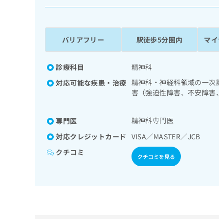
係
ク
者
リ
の
ニ
ッ
方
バリアフリー
駅徒歩5分圏内
マイ
ク
は
ナ
こ
ビ
診療科目
精神科
ち
に
精神科・神経科領域の一次
対応可能な疾患・治療
関
ら
害（強迫性障害、不安障害
す
障害（自閉症、学習障害等
る
お
広
精神科専門医
専門医
広
問
告
告
い
対応クレジットカード
VISA／MASTER／JCB
出
代
合
クチコミ
稿
わ
理
クチコミを見る
の
せ
店
お
は
の
問
こ
い
方
ち
合
ら
は
わ
こ