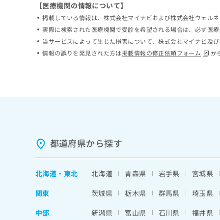
【医療機関の情報について】
ち
み
ら
掲載している情報は、株式会社マイナビおよび株式会社ウェルネ
は
こ
実際に検索された医療機関で受診を希望される場合は、必ず医療
ち
当サービスによって生じた損害について、株式会社マイナビ及び
そ
ら
情報の誤りを発見された方は
掲載情報の修正依頼フォーム
か
の
他
の
お
問
い
合
わ
せ
都道府県から探す
は
こ
ち
ら
北海道
・
東北
北海道
青森県
岩手県
宮城県
関東
茨城県
栃木県
群馬県
埼玉県
中部
新潟県
富山県
石川県
福井県