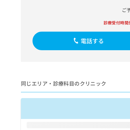
せ
こち
ち
らは
は
ご
マイ
こ
ら
ナビ
ち
クリ
診療受付時間
ら
ニッ
クナ
広
ビサ
広
電話する
資
イト
告
告
への
料
出
出
お問
の
稿
合せ
稿
ご
の
フォ
の
請
お
ーム
お
求
問
とな
問
りま
は
い
い
す。
こ
合
同じエリア・診療科目のクリニック
合
クリ
ち
わ
ニッ
わ
ら
せ
クの
せ
は
予
は
約・
こ
こ
無
症状
ち
ち
のご
料
ら
相談
ら
情
など
報
はで