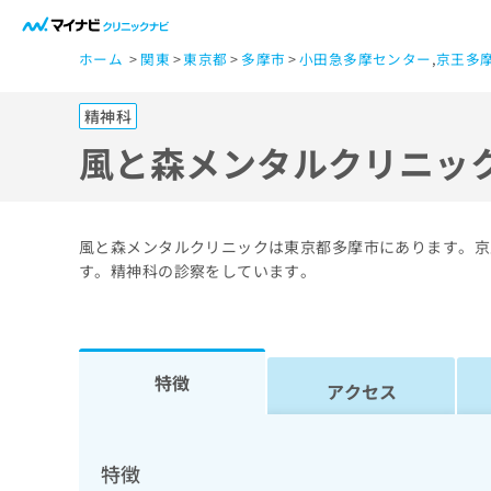
一
ホーム
関東
東京都
多摩市
小田急多摩センター
,
京王多
般
ユ
精神科
ー
ザ
風と森メンタルクリニッ
ー
の
方
風と森メンタルクリニックは東京都多摩市にあります。京
は
す。精神科の診察をしています。
こ
ち
ら
特徴
アクセス
医
マ
療
イ
ナ
関
特徴
ビ