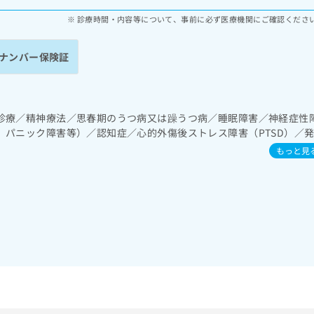
診療時間・内容等について、事前に必ず医療機関にご確認くださ
ナンバー保険証
診療／精神療法／思春期のうつ病又は躁うつ病／睡眠障害／神経症性
、パニック障害等）／認知症／心的外傷後ストレス障害（PTSD）／
）
もっと見