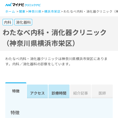
一
般
ホーム
関東
神奈川県
横浜市栄区
わたなべ内科・消化器クリニック（
ユ
内科
消化器科
ー
ザ
わたなべ内科・消化器クリニック
ー
（神奈川県横浜市栄区）
の
方
は
こ
わたなべ内科・消化器クリニックは神奈川県横浜市栄区にありま
ち
す。内科／消化器科の診察をしています。
ら
医
マ
療
イ
特徴
関
アクセス
診療時間
紹介記事
医師
ナ
係
ビ
者
ク
の
リ
特徴
方
ニ