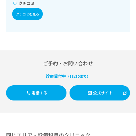
出
稿
クリ
クチコミ
資
稿
ニッ
の
料
クナ
の
クチコミを見る
お
の
ビサ
お
問
ご
イト
問
い
請
への
い
合
お問
求
合
合せ
わ
は
フォ
わ
せ
こ
ーム
せ
は
ち
とな
は
こ
ら
りま
こ
ご予約・お問い合わせ
ち
す。
ち
ら
クリ
無
ら
ニッ
診療受付中
（18:30まで）
料
クの
資
情
予
料
報
約・
電話する
公式サイト
の
症状
拡
のご
ご
充
相談
請
の
など
求
お
はで
は
申
きま
こ
せん
し
ので
ち
込
同じエリア・診療科目のクリニック