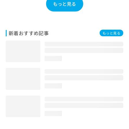
もっと見る
お
問
い
合
わ
新着おすすめ記事
せ
もっと見る
は
こ
ち
ら
loading...
loading...
loading...