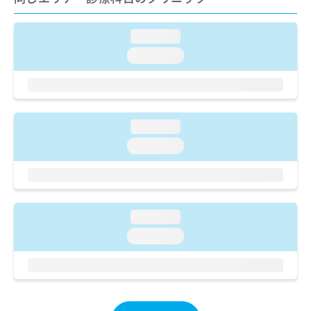
ご了
ら
み
承く
は
ださ
こ
loading...
無
い。
ち
料
loading...
ら
情
報
拡
掲
充
載
の
情
loading...
お
報
loading...
申
の
し
修
込
正
み
は
は
こ
loading...
こ
ち
ち
ら
loading...
ら
そ
の
他
の