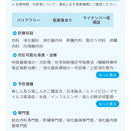
ッ
は
診療時間・内容等について、事前に必ず医療機関にご確認ください。
ク
こ
ナ
ち
マイナンバー保
バリアフリー
駐車場あり
ビ
険証
ら
に
関
診療科目
広
す
広
内科 消化器科 消化器内科 肝臓内科 胆のう内科 膵臓
告
る
告
内科 内視鏡内科
代
お
出
理
対応可能な疾患・治療
問
稿
店
い
呼吸器領域の一次診療／在宅持続陽圧呼吸療法（睡眠時無呼
の
合
の
吸症候群治療）／消化器系領域の一次診療／上部消化管内視
お
わ
鏡検査／肝･胆道・膵臓領域の一次診療／循環器系領域の一
方
問
もっと見る
次診療／内分泌･代謝･栄養領域の一次診療／漢方薬の処方
せ
い
は
予防接種
は
合
こ
こ
麻しん及び風しんの二種混合／日本脳炎／ヒトパピローマウ
わ
ち
ち
イルス感染症／水痘／インフルエンザ／成人の肺炎球菌感染
せ
ら
症／B型肝炎
ら
は
もっと見る
こ
専門医
こち
ち
広
らは
総合内科専門医／肝臓専門医／消化器病専門医／消化器内視
広
ら
告
マイ
鏡専門医
告
出
ナビ