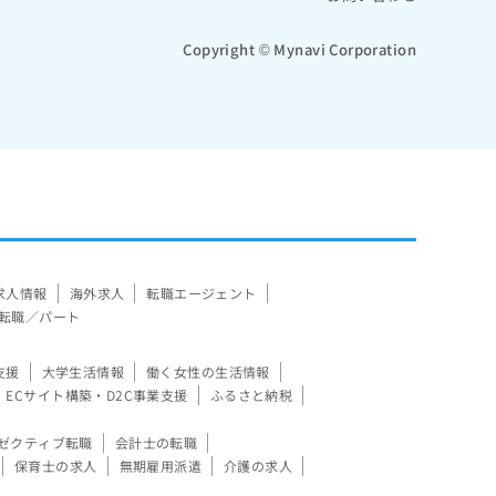
Copyright © Mynavi Corporation
求人情報
海外求人
転職エージェント
転職／パート
支援
大学生活情報
働く女性の生活情報
ECサイト構築・D2C事業支援
ふるさと納税
ゼクティブ転職
会計士の転職
保育士の求人
無期雇用派遣
介護の求人