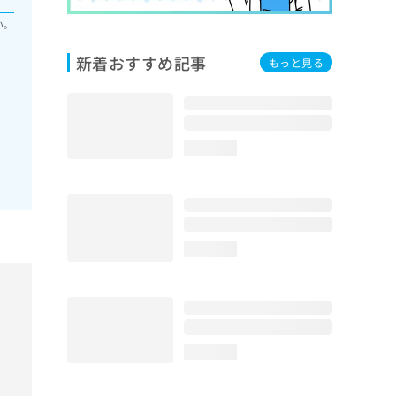
い。
新着おすすめ記事
もっと見る
loading...
loading...
loading...