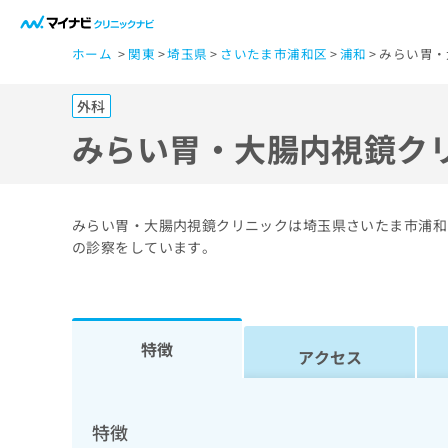
一
ホーム
関東
埼玉県
さいたま市浦和区
浦和
みらい胃・
般
ユ
外科
ー
ザ
みらい胃・大腸内視鏡ク
ー
の
方
みらい胃・大腸内視鏡クリニックは埼玉県さいたま市浦和
は
の診察をしています。
こ
ち
ら
特徴
アクセス
医
マ
療
イ
ナ
関
特徴
ビ