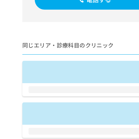
せ
こち
ち
らは
は
マイ
こ
ら
ナビ
ち
クリ
ら
ニッ
クナ
広
ビサ
広
資
イト
同じエリア・診療科目のクリニック
告
告
への
料
出
出
お問
の
稿
合せ
稿
ご
の
フォ
の
請
お
ーム
お
求
問
とな
問
りま
は
い
い
す。
こ
合
合
クリ
ち
わ
ニッ
わ
ら
せ
クの
せ
は
予
は
約・
こ
こ
無
症状
ち
ち
のご
料
ら
相談
ら
情
など
報
はで