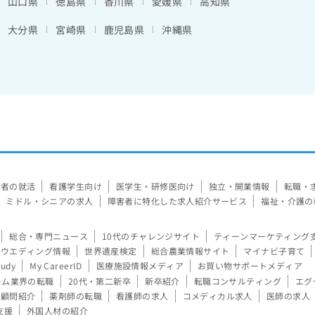
山口県
徳島県
香川県
愛媛県
高知県
大分県
宮崎県
鹿児島県
沖縄県
験者の就活
看護学生向け
医学生・研修医向け
独立・開業情報
転職・
ミドル・シニアの求人
障害者に特化した求人紹介サービス
福祉・介護の
総合・専門ニュース
10代のチャレンジサイト
ティーンマーケティング
ウエディング情報
世界遺産検定
総合農業情報サイト
マイナビ子育て
tudy
My CareerID
医療施設情報メディア
お買い物サポートメディア
ーム業界の転職
20代・第二新卒
新卒紹介
転職コンサルティング
エグ
顧問紹介
薬剤師の転職
看護師の求人
コメディカル求人
医師の求人
支援
外国人材の紹介