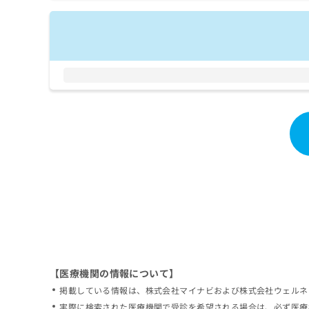
拡
資
きま
充
料
せん
の
ので
の
ご了
お
ご
承く
申
請
ださ
し
求
い。
込
は
み
こ
は
ち
こ
ら
ち
ら
無
料
掲
情
載
報
情
拡
報
充
の
の
修
お
【医療機関の情報について】
正
申
掲載している情報は、株式会社マイナビおよび株式会社ウェルネ
は
し
こ
実際に検索された医療機関で受診を希望される場合は、必ず医療
込