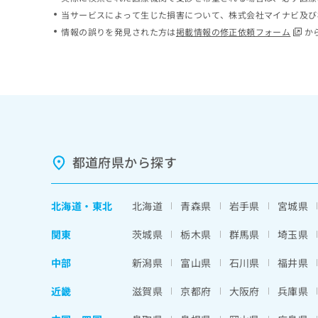
ち
み
当サービスによって生じた損害について、株式会社マイナビ及び
ら
は
情報の誤りを発見された方は
掲載情報の修正依頼フォーム
か
こ
ち
そ
ら
の
他
の
お
問
い
都道府県から探す
合
わ
せ
北海道
・
東北
北海道
青森県
岩手県
宮城県
は
こ
関東
茨城県
栃木県
群馬県
埼玉県
ち
ら
中部
新潟県
富山県
石川県
福井県
近畿
滋賀県
京都府
大阪府
兵庫県