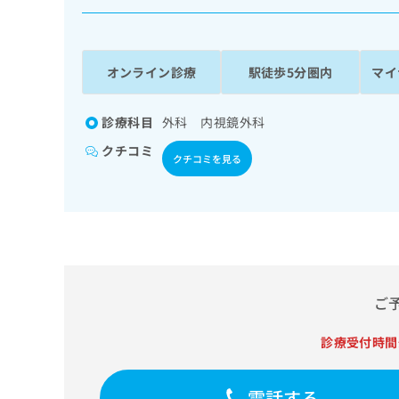
係
ク
者
リ
の
ニ
ッ
方
オンライン診療
駅徒歩5分圏内
マイ
ク
は
ナ
こ
ビ
診療科目
外科 内視鏡外科
ち
に
クチコミ
関
ら
クチコミを見る
す
る
お
広
広
問
告
告
い
出
代
合
稿
わ
理
の
せ
ご
店
お
は
の
問
こ
診療受付時間
い
方
ち
合
ら
は
わ
電話する
こ