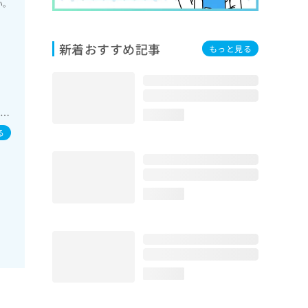
い。
新着おすすめ記事
もっと見る
／
失禁
loading...
用
る
loading...
loading...