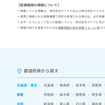
ち
み
【医療機関の情報について】
ら
は
掲載している情報は、株式会社マイナビおよび株式会社ウェルネ
こ
実際に検索された医療機関で受診を希望される場合は、必ず医療
ち
そ
当サービスによって生じた損害について、株式会社マイナビ及び
ら
の
情報の誤りを発見された方は
掲載情報の修正依頼フォーム
か
他
の
お
問
い
合
わ
せ
は
都道府県から探す
こ
ち
ら
北海道
・
東北
北海道
青森県
岩手県
宮城県
関東
茨城県
栃木県
群馬県
埼玉県
中部
新潟県
富山県
石川県
福井県