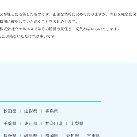
スが独自に収集したものです。正確な情報に努めておりますが、内容を完全に保
機関に確認していただくことをお勧めします。
株式会社ウェルネスではその賠償の責任を一切負わないものとします。
らご連絡をいただければ幸いです。
秋田県
山形県
福島県
千葉県
東京都
神奈川県
山梨県
長野県
岐阜県
静岡県
愛知県
三重県