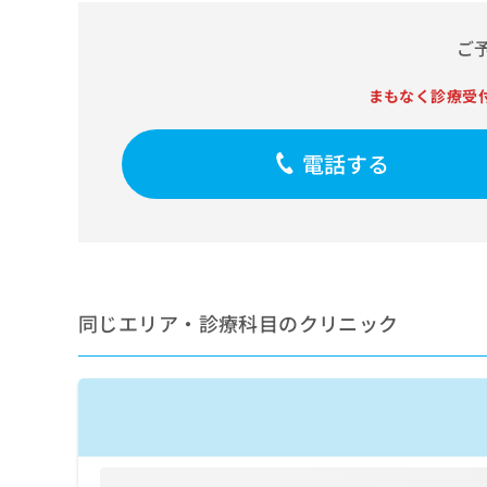
せ
こち
ち
らは
は
マイ
ご
こ
ら
ナビ
ち
クリ
ら
まもなく診療受
ニッ
クナ
広
ビサ
広
資
イト
告
電話する
告
への
料
出
出
お問
の
稿
合せ
稿
ご
の
フォ
の
請
お
ーム
お
求
問
とな
問
りま
は
い
い
す。
こ
合
合
クリ
同じエリア・診療科目のクリニック
ち
わ
ニッ
わ
ら
せ
クの
せ
は
予
は
約・
こ
こ
無
症状
ち
ち
のご
料
ら
相談
ら
情
など
報
はで