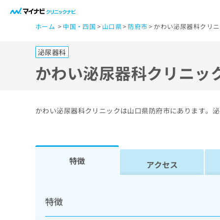
一
ホーム
中国・四国
山口県
防府市
かわい泌尿器科クリニ
般
ユ
泌尿器科
ー
ザ
かわい泌尿器科クリニッ
ー
の
方
かわい泌尿器科クリニックは山口県防府市にあります。泌
は
こ
ち
ら
特徴
アクセス
医
マ
療
イ
特徴
ナ
関
ビ