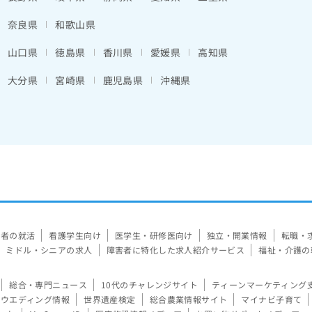
奈良県
和歌山県
山口県
徳島県
香川県
愛媛県
高知県
大分県
宮崎県
鹿児島県
沖縄県
験者の就活
看護学生向け
医学生・研修医向け
独立・開業情報
転職・
ミドル・シニアの求人
障害者に特化した求人紹介サービス
福祉・介護の
総合・専門ニュース
10代のチャレンジサイト
ティーンマーケティング
ウエディング情報
世界遺産検定
総合農業情報サイト
マイナビ子育て