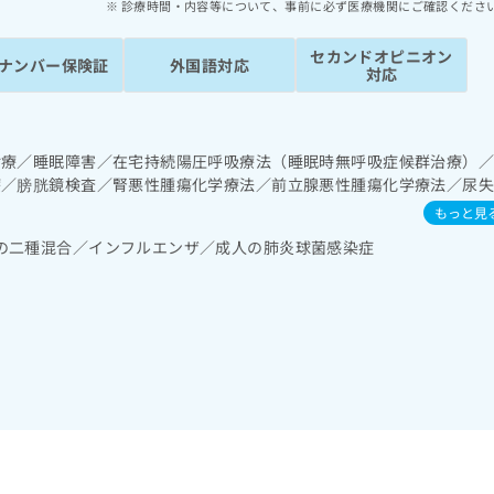
診療時間・内容等について、事前に必ず医療機関にご確認くださ
セカンドオピニオン
ナンバー保険証
外国語対応
対応
診療／睡眠障害／在宅持続陽圧呼吸療法（睡眠時無呼吸症候群治療）
療／膀胱鏡検査／腎悪性腫瘍化学療法／前立腺悪性腫瘍化学療法／尿
養領域の一次診療／内分泌機能検査／小児腎疾患／夜尿症の治療／医療
もっと見
漢方薬の処方／外来における化学療法
の二種混合／インフルエンザ／成人の肺炎球菌感染症