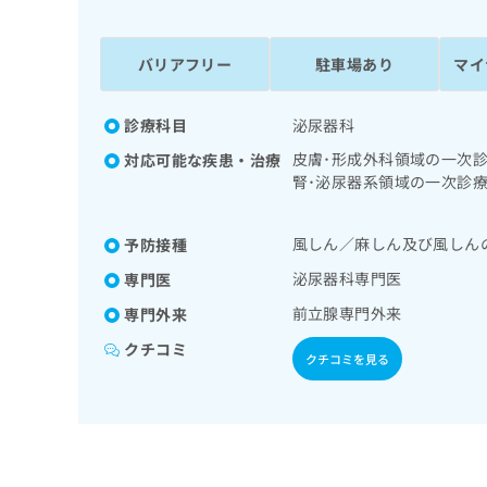
係
ク
者
リ
の
ニ
バリアフリー
駐車場あり
マイ
ッ
方
ク
は
ナ
診療科目
泌尿器科
こ
ビ
皮膚･形成外科領域の一次
対応可能な疾患・治療
ち
に
腎･泌尿器系領域の一次診
関
ら
の治療／内分泌･代謝･栄
す
麻薬によるがん疼痛治療／
る
風しん／麻しん及び風しん
予防接種
お
広
広
問
泌尿器科専門医
専門医
告
告
い
前立腺専門外来
専門外来
出
代
合
稿
わ
理
クチコミ
クチコミを見る
の
せ
店
お
は
の
問
こ
い
方
ち
合
ら
は
わ
こ