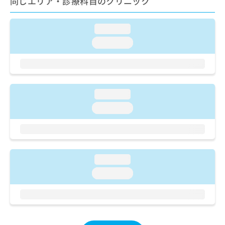
同じエリア・診療科目のクリニック
ご了
ら
み
承く
は
ださ
こ
無
い。
loading...
ち
料
loading...
ら
情
報
拡
掲
充
載
の
情
loading...
お
報
申
loading...
の
し
修
込
正
み
は
は
こ
こ
ち
loading...
ち
ら
loading...
ら
そ
の
他
の