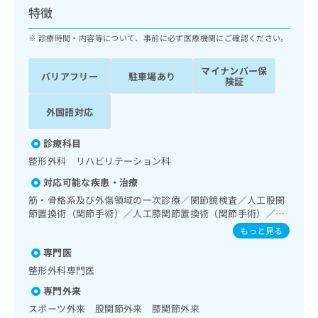
ッ
は
特徴
ク
こ
ナ
診療時間・内容等について、事前に必ず医療機関にご確認ください。
ち
ビ
ら
に
マイナンバー保
バリアフリー
駐車場あり
関
険証
広
す
広
告
る
告
外国語対応
代
お
出
理
問
稿
診療科目
店
い
の
整形外科 リハビリテーション科
合
の
お
わ
方
問
対応可能な疾患・治療
せ
い
は
筋・骨格系及び外傷領域の一次診療／関節鏡検査／人工股関
は
合
こ
節置換術（関節手術）／人工膝関節置換術（関節手術）／義
こ
わ
ち
肢装具の作成及び評価／運動器リハビリテーション／難病患
もっと見る
ち
せ
者リハビリテーション／神経ブロック／画像診断管理（専ら
ら
ら
は
専門医
画像診断を担当する医師による読影）／ＭＲＩ撮影／漢方薬
こ
の処方
整形外科専門医
こち
ち
広
らは
専門外来
広
ら
告
マイ
告
スポーツ外来 股関節外来 膝関節外来
出
ナビ