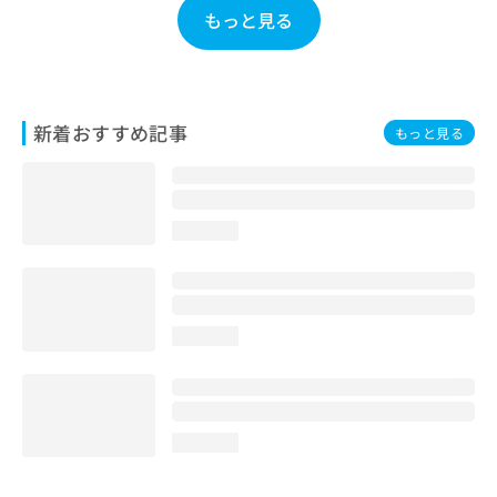
お
もっと見る
問
い
合
わ
せ
新着おすすめ記事
もっと見る
は
こ
ち
ら
loading...
loading...
loading...