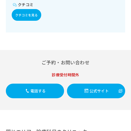
出
稿
クリ
資
クチコミ
稿
ニッ
の
料
クナ
の
お
の
クチコミを見る
ビサ
お
問
ご
イト
問
い
請
への
い
合
お問
求
合
合せ
わ
は
フォ
わ
せ
こ
ーム
せ
は
ち
とな
は
こ
ら
りま
こ
ち
ご予約・お問い合わせ
す。
ち
ら
クリ
無
ら
ニッ
診療受付時間外
料
クの
資
情
予
料
報
約・
電話する
公式サイト
の
症状
拡
のご
ご
充
相談
請
の
など
求
お
はで
は
申
きま
こ
せん
し
ので
ち
込