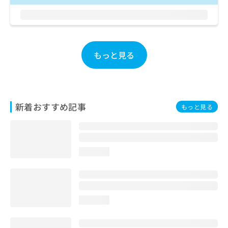
お
問
い
合
わ
もっと見る
せ
は
こ
ち
ら
新着おすすめ記事
もっと見る
loading...
loading...