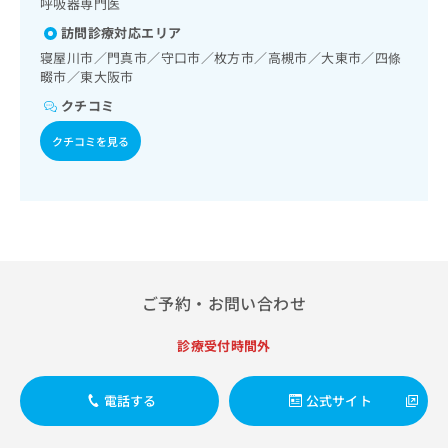
呼吸器専門医
出
稿
クリ
資
稿
ニッ
の
料
訪問診療対応エリア
クナ
の
お
の
寝屋川市／門真市／守口市／枚方市／高槻市／大東市／四條
ビサ
お
問
ご
イト
畷市／東大阪市
問
い
請
への
い
クチコミ
合
お問
求
合
合せ
わ
は
クチコミを見る
フォ
わ
せ
こ
ーム
せ
は
ち
とな
は
こ
ら
りま
こ
ち
す。
ち
ら
クリ
無
ら
ニッ
料
クの
資
情
予
料
報
約・
ご予約・お問い合わせ
の
症状
拡
のご
ご
充
診療受付時間外
相談
請
の
など
求
お
はで
は
申
きま
電話する
公式サイト
こ
せん
し
ので
ち
込