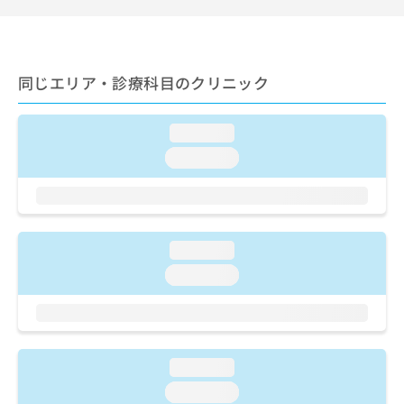
ご了
ら
み
承く
は
ださ
こ
無
い。
ち
料
同じエリア・診療科目のクリニック
ら
情
報
拡
掲
loading...
充
載
の
loading...
情
お
報
申
の
し
修
込
正
み
は
loading...
は
こ
loading...
こ
ち
ち
ら
ら
そ
の
loading...
他
loading...
の