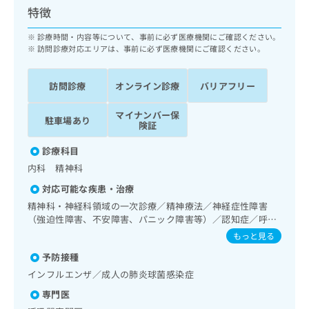
ッ
は
特徴
ク
こ
ナ
診療時間・内容等について、事前に必ず医療機関にご確認ください。
ち
ビ
訪問診療対応エリアは、事前に必ず医療機関にご確認ください。
ら
に
関
広
訪問診療
オンライン診療
バリアフリー
す
広
告
る
告
代
マイナンバー保
お
出
駐車場あり
険証
理
問
稿
店
い
の
診療科目
合
の
お
内科 精神科
わ
方
問
せ
い
対応可能な疾患・治療
は
は
合
こ
精神科・神経科領域の一次診療／精神療法／神経症性障害
こ
わ
（強迫性障害、不安障害、パニック障害等）／認知症／呼吸
ち
ち
せ
器領域の一次診療／在宅持続陽圧呼吸療法（睡眠時無呼吸症
ら
もっと見る
ら
は
候群治療）／在宅酸素療法／消化器系領域の一次診療／内分
予防接種
こ
泌･代謝･栄養領域の一次診療／血液・免疫系領域の一次診療
こち
ち
／画像診断管理（専ら画像診断を担当する医師による読影）
広
インフルエンザ／成人の肺炎球菌感染症
らは
／在宅における看取り
広
ら
告
マイ
専門医
告
出
ナビ