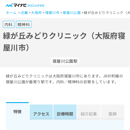
一
般
ホーム
近畿
大阪府
寝屋川市
寝屋川公園
緑が丘みどりクリニック（大
ユ
内科
精神科
ー
ザ
緑が丘みどりクリニック（大阪府寝
ー
屋川市）
の
方
は
寝屋川公園駅
こ
ち
緑が丘みどりクリニックは大阪府寝屋川市にあります。JR片町線の
ら
寝屋川公園が最寄り駅です。内科／精神科の診察をしています。
医
マ
療
イ
関
ナ
係
ビ
特徴
アクセス
診療時間
紹介記事
医師
者
ク
の
リ
方
ニ