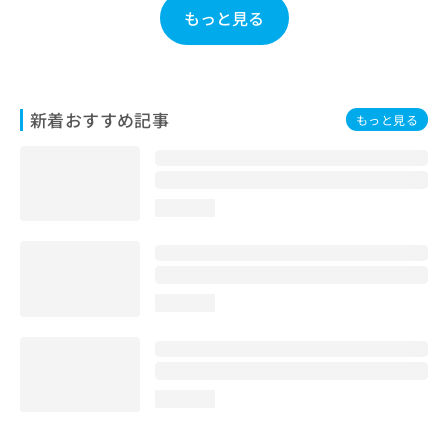
お
もっと見る
問
い
合
わ
せ
新着おすすめ記事
もっと見る
は
こ
ち
ら
loading...
loading...
loading...