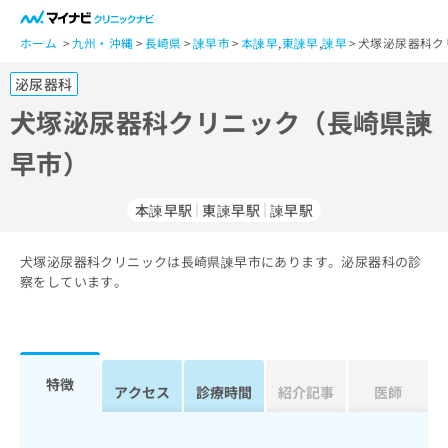
一
般
ホーム
九州・沖縄
長崎県
諫早市
本諫早
,
東諫早
,
諫早
犬塚泌尿器科ク
ユ
泌尿器科
ー
ザ
犬塚泌尿器科クリニック（長崎県諫
ー
早市）
の
方
は
本諫早駅
東諫早駅
諫早駅
こ
ち
犬塚泌尿器科クリニックは長崎県諫早市にあります。泌尿器科の診
ら
察をしています。
医
マ
療
イ
関
ナ
係
ビ
特徴
アクセス
診療時間
紹介記事
医師
者
ク
の
リ
方
ニ