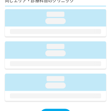
同じエリア・診療科目のクリニック
ご了
ら
み
承く
は
ださ
こ
無
い。
loading...
ち
料
loading...
ら
情
報
拡
掲
充
載
の
情
loading...
お
報
申
loading...
の
し
修
込
正
み
は
は
こ
こ
ち
loading...
ち
ら
loading...
ら
そ
の
他
の