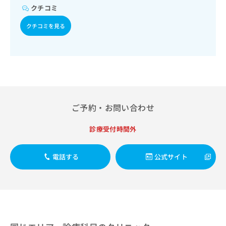
出
稿
クリ
資
クチコミ
稿
ニッ
の
料
クナ
の
お
の
クチコミを見る
ビサ
お
問
ご
イト
問
い
請
への
い
合
お問
求
合
合せ
わ
は
フォ
わ
せ
こ
ーム
せ
は
ち
とな
は
こ
ら
りま
こ
ち
ご予約・お問い合わせ
す。
ち
ら
クリ
無
ら
ニッ
診療受付時間外
料
クの
資
情
予
料
報
約・
電話する
公式サイト
の
症状
拡
のご
ご
充
相談
請
の
など
求
お
はで
は
申
きま
こ
せん
し
ので
ち
込