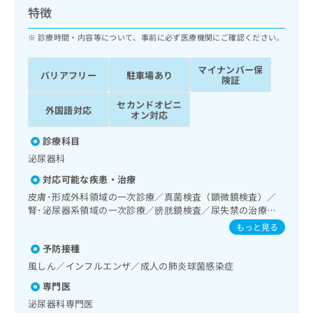
ッ
は
特徴
ク
こ
ナ
診療時間・内容等について、事前に必ず医療機関にご確認ください。
ち
ビ
ら
に
マイナンバー保
バリアフリー
駐車場あり
関
険証
広
す
広
告
セカンドオピニ
る
告
外国語対応
オン対応
代
お
出
理
問
稿
診療科目
店
い
の
泌尿器科
合
の
お
わ
方
問
対応可能な疾患・治療
せ
い
は
皮膚･形成外科領域の一次診療／真菌検査（顕微鏡検査）／
は
合
こ
腎･泌尿器系領域の一次診療／膀胱鏡検査／尿失禁の治療／
こ
わ
ち
漢方薬の処方
もっと見る
ち
せ
ら
ら
は
予防接種
こ
風しん／インフルエンザ／成人の肺炎球菌感染症
こち
ち
広
らは
専門医
広
ら
告
マイ
告
泌尿器科専門医
出
ナビ