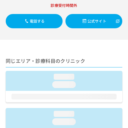
ご了
ら
み
診療受付時間外
承く
は
ださ
こ
無
い。
ち
料
電話する
公式サイト
ら
情
報
拡
掲
充
載
の
情
お
報
同じエリア・診療科目のクリニック
申
の
し
修
込
正
loading...
み
は
は
こ
loading...
こ
ち
ち
ら
ら
そ
loading...
の
他
loading...
の