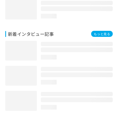
loading...
新着インタビュー記事
もっと見る
loading...
loading...
loading...