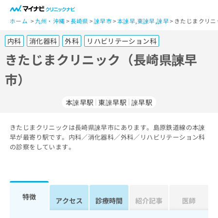
一
般
ホーム
九州・沖縄
長崎県
諫早市
本諫早
,
東諫早
,
諫早
きたじまクリニ
ユ
内科
消化器科
外科
リハビリテーション科
ー
ザ
きたじまクリニック（長崎県諫早
ー
市）
の
方
は
本諫早駅
東諫早駅
諫早駅
こ
ち
きたじまクリニックは長崎県諫早市にあります。島原鉄道線の本諫
ら
早が最寄り駅です。内科／消化器科／外科／リハビリテーション科
の診察をしています。
医
マ
療
イ
関
ナ
係
ビ
者
ク
特徴
アクセス
診療時間
紹介記事
医師
の
リ
方
ニ