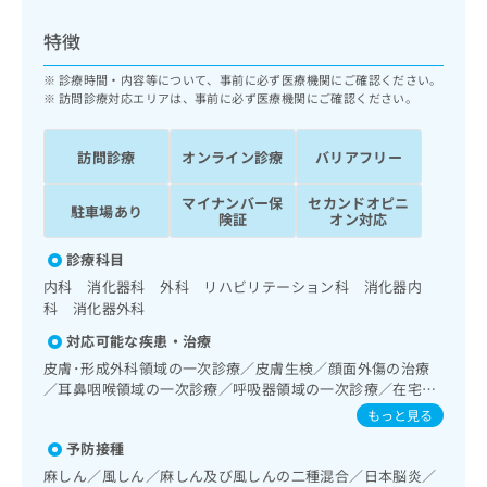
ッ
は
ク
こ
特徴
ナ
ち
ビ
診療時間・内容等について、事前に必ず医療機関にご確認ください。
ら
に
訪問診療対応エリアは、事前に必ず医療機関にご確認ください。
関
広
す
広
告
訪問診療
オンライン診療
バリアフリー
る
告
代
お
出
マイナンバー保
セカンドオピニ
理
問
稿
駐車場あり
険証
オン対応
店
い
の
合
の
お
診療科目
わ
方
問
内科 消化器科 外科 リハビリテーション科 消化器内
せ
い
は
科 消化器外科
は
合
こ
こ
わ
対応可能な疾患・治療
ち
ち
せ
皮膚･形成外科領域の一次診療／皮膚生検／顔面外傷の治療
ら
ら
は
／耳鼻咽喉領域の一次診療／呼吸器領域の一次診療／在宅酸
こ
素療法／消化器系領域の一次診療／上部消化管内視鏡検査／
もっと見る
こち
ち
肝･胆道・膵臓領域の一次診療／循環器系領域の一次診療／
広
らは
予防接種
広
ら
ホルター型心電図検査／腎･泌尿器系領域の一次診療／乳腺
告
マイ
告
領域の一次診療／内分泌･代謝･栄養領域の一次診療／筋・骨
出
麻しん／風しん／麻しん及び風しんの二種混合／日本脳炎／
ナビ