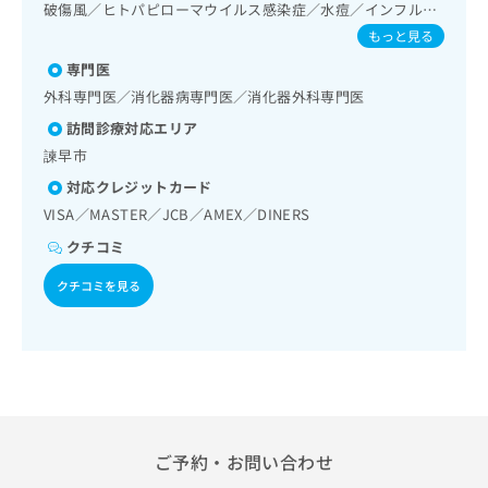
格系及び外傷領域の一次診療／小児領域の一次診療／医療用
出
稿
クリ
破傷風／ヒトパピローマウイルス感染症／水痘／インフルエ
資
麻薬によるがん疼痛治療／漢方薬の処方／在宅における看取
稿
ニッ
ンザ／成人の肺炎球菌感染症／おたふくかぜ／B型肝炎
の
料
もっと見る
クナ
り
の
お
の
ビサ
専門医
お
問
ご
イト
問
い
外科専門医／消化器病専門医／消化器外科専門医
請
への
い
合
お問
求
訪問診療対応エリア
合
合せ
わ
は
諫早市
フォ
わ
せ
こ
ーム
せ
は
ち
対応クレジットカード
とな
は
こ
ら
りま
VISA／MASTER／JCB／AMEX／DINERS
こ
ち
す。
ち
クチコミ
ら
クリ
無
ら
ニッ
料
クチコミを見る
クの
資
情
予
料
報
約・
の
症状
拡
のご
ご
充
相談
請
の
など
求
お
はで
は
申
きま
こ
せん
し
ご予約・お問い合わせ
ので
ち
込