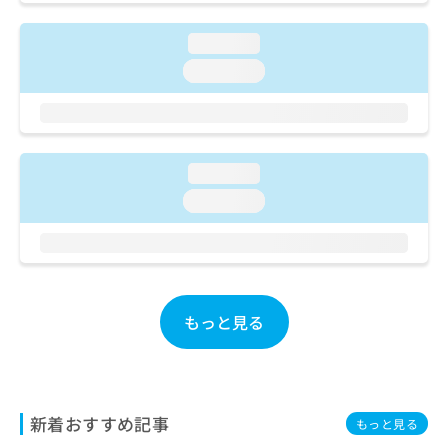
ご了
ら
み
承く
は
ださ
loading...
こ
無
い。
ち
loading...
料
ら
情
報
拡
掲
充
載
の
loading...
情
お
報
loading...
申
の
し
修
込
正
み
は
は
こ
こ
ち
もっと見る
ち
ら
ら
そ
の
新着おすすめ記事
他
もっと見る
の