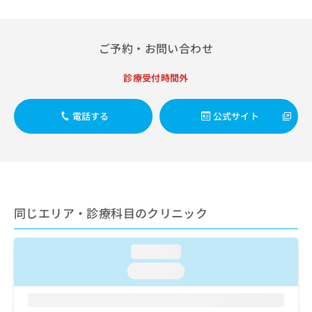
出
稿
クリ
資
稿
ニッ
の
料
クナ
の
お
の
ビサ
お
ご予約・お問い合わせ
問
ご
イト
問
い
請
への
い
合
お問
求
診療受付時間外
合
合せ
わ
は
フォ
わ
せ
こ
ーム
せ
電話する
公式サイト
は
ち
とな
は
こ
ら
りま
こ
ち
す。
ち
ら
クリ
無
ら
ニッ
料
クの
資
情
予
料
報
約・
同じエリア・診療科目のクリニック
の
症状
拡
のご
ご
充
相談
請
の
loading...
など
求
お
はで
loading...
は
申
きま
こ
せん
し
ので
ち
込