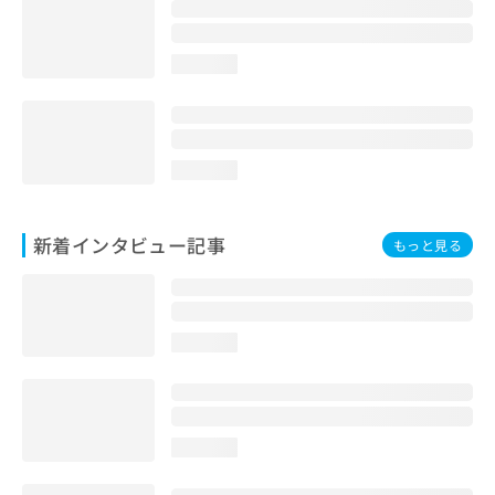
loading...
loading...
新着インタビュー記事
もっと見る
loading...
loading...