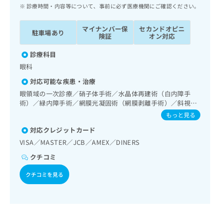
ッ
は
診療時間・内容等について、事前に必ず医療機関にご確認ください。
ク
こ
ナ
ち
マイナンバー保
セカンドオピニ
駐車場あり
ビ
険証
オン対応
ら
に
関
診療科目
広
す
広
眼科
告
る
告
代
対応可能な疾患・治療
お
出
理
問
眼領域の一次診療／硝子体手術／水晶体再建術（白内障手
稿
店
術）／緑内障手術／網膜光凝固術（網膜剥離手術）／斜視手
い
の
術／角膜移植術／コンタクトレンズ検査／小児視力障害診療
合
の
お
もっと見る
わ
方
問
対応クレジットカード
せ
い
は
VISA／MASTER／JCB／AMEX／DINERS
は
合
こ
こ
わ
ち
クチコミ
ち
せ
ら
ら
は
クチコミを見る
こ
こち
ち
広
らは
広
ら
告
マイ
告
出
ナビ