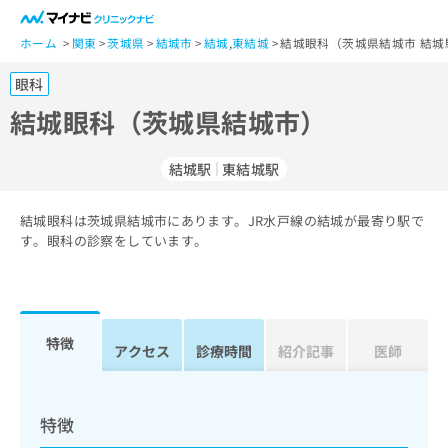
一
般
ホーム
関東
茨城県
結城市
結城
,
東結城
結城眼科（茨城県結城市 結城
ユ
眼科
ー
ザ
結城眼科（茨城県結城市）
ー
の
結城駅
東結城駅
方
は
こ
結城眼科は茨城県結城市にあります。JR水戸線の結城が最寄り駅で
す。眼科の診察をしています。
ち
ら
医
マ
療
イ
特徴
アクセス
診療時間
紹介記事
医師
関
ナ
係
ビ
者
ク
の
リ
特徴
方
ニ