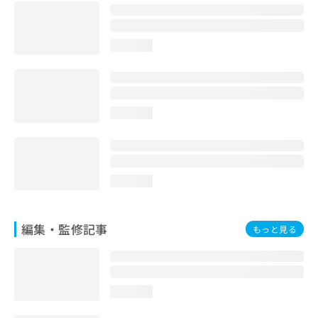
お
問
い
loading...
合
わ
せ
は
こ
loading...
ち
ら
loading...
編集・監修記事
もっと見る
loading...