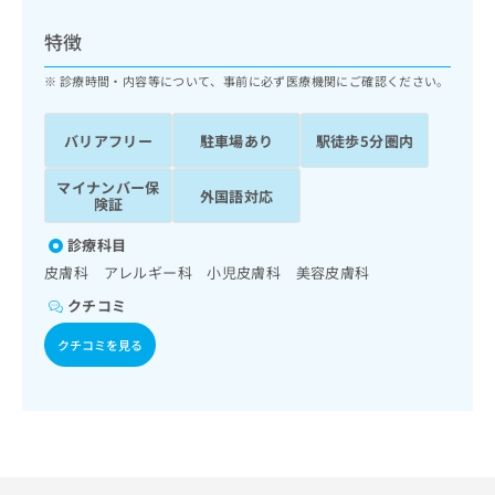
ッ
は
ク
こ
特徴
ナ
ち
ビ
診療時間・内容等について、事前に必ず医療機関にご確認ください。
ら
に
関
広
バリアフリー
駐車場あり
駅徒歩5分圏内
す
広
告
る
告
代
マイナンバー保
お
出
外国語対応
険証
理
問
稿
店
い
の
診療科目
合
の
お
皮膚科 アレルギー科 小児皮膚科 美容皮膚科
わ
方
問
せ
い
は
クチコミ
は
合
こ
こ
クチコミを見る
わ
ち
ち
せ
ら
ら
は
こ
こち
ち
広
らは
広
ら
告
マイ
告
出
ナビ