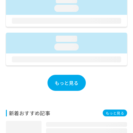
loading...
ご了
ら
み
承く
loading...
は
ださ
こ
無
い。
ち
料
ら
情
報
loading...
拡
掲
充
載
loading...
の
情
お
報
申
の
し
修
込
正
み
は
もっと見る
は
こ
こ
ち
ち
ら
ら
新着おすすめ記事
そ
もっと見る
の
他
の