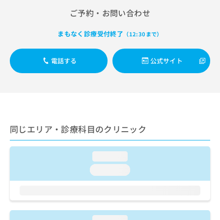
出
稿
クリ
資
ご予約・お問い合わせ
稿
ニッ
の
料
クナ
の
お
の
ビサ
お
問
まもなく診療受付終了
（12:30まで）
ご
イト
問
い
請
への
い
合
お問
求
電話する
公式サイト
合
合せ
わ
は
フォ
わ
せ
こ
ーム
せ
は
ち
とな
は
こ
ら
りま
こ
ち
す。
ち
ら
クリ
無
ら
ニッ
料
同じエリア・診療科目のクリニック
クの
資
情
予
料
報
約・
の
症状
拡
loading...
のご
ご
充
loading...
相談
請
の
など
求
お
はで
は
申
きま
こ
せん
し
ので
ち
込