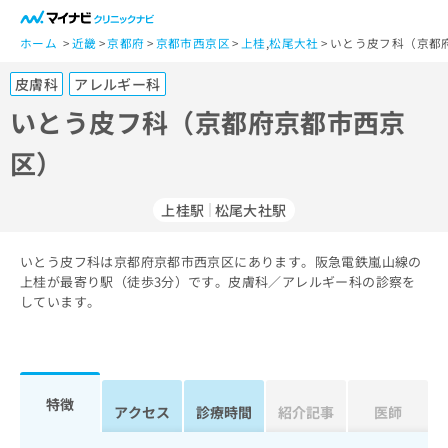
一
般
ホーム
近畿
京都府
京都市西京区
上桂
,
松尾大社
いとう皮フ科（京都
ユ
皮膚科
アレルギー科
ー
ザ
いとう皮フ科（京都府京都市西京
ー
区）
の
方
は
上桂駅
松尾大社駅
こ
ち
いとう皮フ科は京都府京都市西京区にあります。阪急電鉄嵐山線の
ら
上桂が最寄り駅（徒歩3分）です。皮膚科／アレルギー科の診察を
しています。
医
マ
療
イ
関
ナ
係
ビ
者
ク
特徴
アクセス
診療時間
紹介記事
医師
の
リ
方
ニ