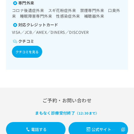
出
稿
クリ
専門外来
資
稿
ニッ
の
料
コロナ後遺症外来 スギ花粉症外来 禁煙専門外来 口臭外
クナ
の
お
の
来 睡眠障害専門外来 性感染症外来 補聴器外来
ビサ
お
問
ご
イト
対応クレジットカード
問
い
請
への
い
VISA／JCB／AMEX／DINERS／DISCOVER
合
お問
求
合
合せ
わ
は
クチコミ
フォ
わ
せ
こ
ーム
せ
は
ち
クチコミを見る
とな
は
こ
ら
りま
こ
ち
す。
ち
ら
クリ
無
ら
ニッ
料
クの
資
情
予
料
報
約・
の
症状
拡
のご
ご予約・お問い合わせ
ご
充
相談
請
の
など
求
お
まもなく診療受付終了
（12:30まで）
はで
は
申
きま
こ
せん
し
電話する
公式サイト
ので
ち
込