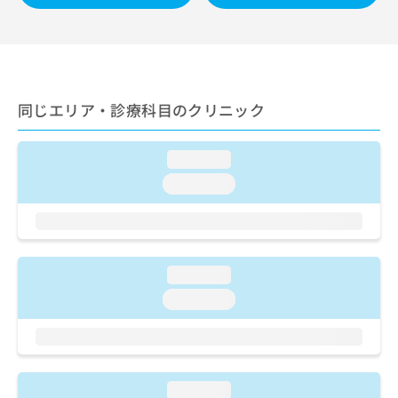
ご了
ら
み
承く
は
ださ
こ
無
い。
ち
料
ら
情
報
同じエリア・診療科目のクリニック
拡
掲
充
載
の
情
loading...
お
報
loading...
申
の
し
修
込
正
み
は
は
こ
loading...
こ
ち
ち
ら
loading...
ら
そ
の
他
loading...
の