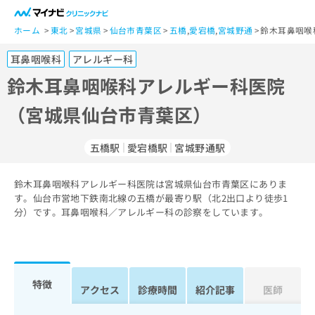
一
般
ホーム
東北
宮城県
仙台市青葉区
五橋
,
愛宕橋
,
宮城野通
鈴木耳鼻咽喉
ユ
耳鼻咽喉科
アレルギー科
ー
ザ
鈴木耳鼻咽喉科アレルギー科医院
ー
（宮城県仙台市青葉区）
の
方
は
五橋駅
愛宕橋駅
宮城野通駅
こ
ち
鈴木耳鼻咽喉科アレルギー科医院は宮城県仙台市青葉区にありま
ら
す。仙台市営地下鉄南北線の五橋が最寄り駅（北2出口より徒歩1
分）です。耳鼻咽喉科／アレルギー科の診察をしています。
医
マ
療
イ
関
ナ
係
ビ
者
ク
特徴
アクセス
診療時間
紹介記事
医師
の
リ
方
ニ