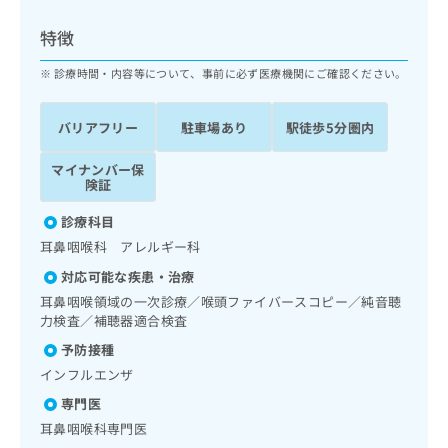
ッ
は
ク
こ
特徴
ナ
ち
ビ
診療時間・内容等について、事前に必ず医療機関にご確認ください。
ら
に
関
広
バリアフリー
駐車場あり
駅徒歩5分圏内
す
広
告
る
告
代
マイナンバー保
お
出
険証
理
問
稿
店
い
の
診療科目
合
の
お
耳鼻咽喉科 アレルギー科
わ
方
問
せ
い
は
対応可能な疾患・治療
は
合
こ
耳鼻咽喉領域の一次診療／喉頭ファイバースコピー／純音聴
こ
わ
ち
力検査／補聴器適合検査
ち
せ
ら
予防接種
ら
は
こ
インフルエンザ
こち
ち
広
専門医
らは
広
ら
告
マイ
耳鼻咽喉科専門医
告
出
ナビ