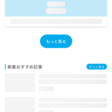
ご了
ら
み
loading...
承く
は
ださ
loading...
こ
無
い。
ち
料
ら
情
報
拡
掲
充
載
もっと見る
の
情
お
報
申
の
し
修
込
正
新着おすすめ記事
もっと見る
み
は
は
こ
こ
ち
ち
ら
ら
loading...
そ
の
他
の