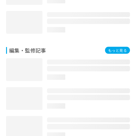
loading...
お
問
い
合
わ
loading...
せ
は
こ
編集・監修記事
もっと見る
ち
ら
loading...
loading...
loading...