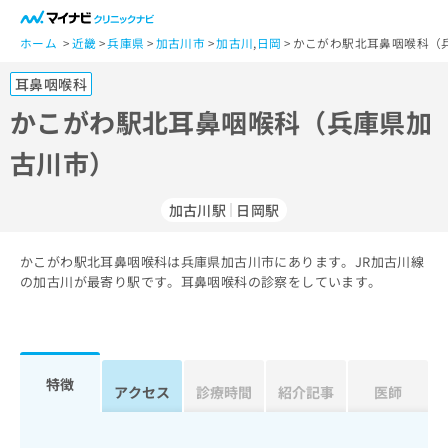
一
般
ホーム
近畿
兵庫県
加古川市
加古川
,
日岡
かこがわ駅北耳鼻咽喉科（
ユ
耳鼻咽喉科
ー
ザ
かこがわ駅北耳鼻咽喉科（兵庫県加
ー
古川市）
の
方
は
加古川駅
日岡駅
こ
ち
かこがわ駅北耳鼻咽喉科は兵庫県加古川市にあります。JR加古川線
ら
の加古川が最寄り駅です。耳鼻咽喉科の診察をしています。
医
マ
療
イ
関
ナ
係
ビ
特徴
アクセス
診療時間
紹介記事
医師
者
ク
の
リ
方
ニ