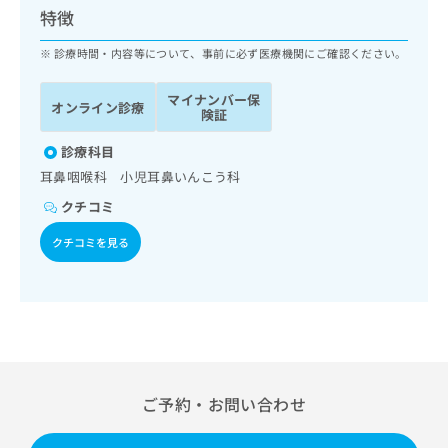
ッ
は
特徴
ク
こ
ナ
診療時間・内容等について、事前に必ず医療機関にご確認ください。
ち
ビ
ら
に
マイナンバー保
オンライン診療
関
険証
広
す
広
告
る
診療科目
告
代
お
出
耳鼻咽喉科 小児耳鼻いんこう科
理
問
稿
クチコミ
店
い
の
合
の
お
クチコミを見る
わ
方
問
せ
い
は
は
合
こ
こ
わ
ち
ち
せ
ら
ら
は
こ
こち
ち
広
ご予約・お問い合わせ
らは
広
ら
告
マイ
告
出
ナビ