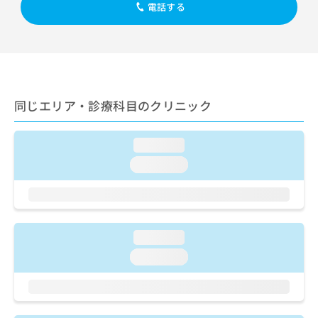
出
稿
クリ
電話する
資
稿
ニッ
の
料
クナ
の
お
の
ビサ
お
問
ご
イト
問
い
請
への
い
合
お問
求
合
合せ
わ
は
フォ
わ
同じエリア・診療科目のクリニック
せ
こ
ーム
せ
は
ち
とな
は
こ
ら
りま
loading...
こ
ち
す。
ち
ら
クリ
loading...
無
ら
ニッ
料
クの
資
情
予
料
報
約・
の
症状
拡
のご
loading...
ご
充
相談
請
の
loading...
など
求
お
はで
は
申
きま
こ
せん
し
ので
ち
込