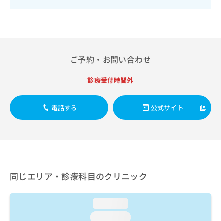
出
稿
クリ
資
稿
ニッ
の
料
クナ
の
お
の
ビサ
お
問
ご
イト
問
い
請
への
い
合
お問
求
ご予約・お問い合わせ
合
合せ
わ
は
フォ
わ
せ
こ
ーム
診療受付時間外
せ
は
ち
とな
は
こ
ら
りま
こ
ち
す。
電話する
公式サイト
ち
ら
クリ
無
ら
ニッ
料
クの
資
情
予
料
報
約・
の
症状
拡
のご
ご
充
相談
同じエリア・診療科目のクリニック
請
の
など
求
お
はで
は
申
きま
loading...
こ
せん
し
ので
ち
込
loading...