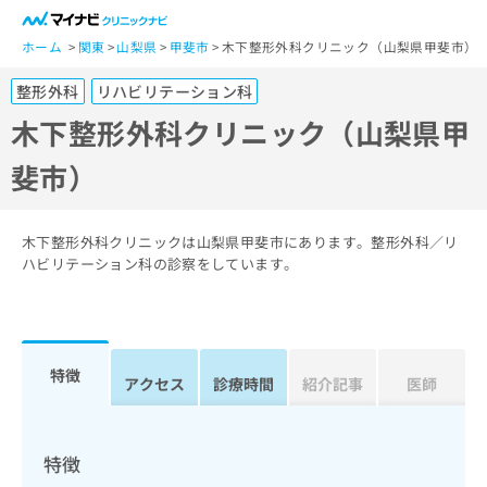
一
般
ホーム
関東
山梨県
甲斐市
木下整形外科クリニック（山梨県甲斐市）
ユ
整形外科
リハビリテーション科
ー
ザ
木下整形外科クリニック（山梨県甲
ー
斐市）
の
方
は
こ
木下整形外科クリニックは山梨県甲斐市にあります。整形外科／リ
ち
ハビリテーション科の診察をしています。
ら
医
マ
療
イ
特徴
関
アクセス
診療時間
紹介記事
医師
ナ
係
ビ
者
ク
の
リ
特徴
方
ニ