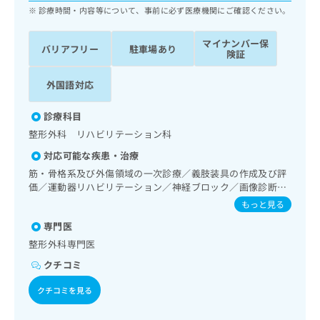
ッ
は
診療時間・内容等について、事前に必ず医療機関にご確認ください。
ク
こ
ナ
ち
マイナンバー保
バリアフリー
駐車場あり
ビ
険証
ら
に
関
外国語対応
広
す
広
告
る
告
診療科目
代
お
出
理
整形外科 リハビリテーション科
問
稿
店
い
の
対応可能な疾患・治療
合
の
お
筋・骨格系及び外傷領域の一次診療／義肢装具の作成及び評
わ
方
問
価／運動器リハビリテーション／神経ブロック／画像診断管
せ
い
は
理（専ら画像診断を担当する医師による読影）／ＭＲＩ撮影
もっと見る
は
合
こ
／漢方薬の処方
こ
わ
専門医
ち
ち
せ
ら
整形外科専門医
ら
は
クチコミ
こ
こち
ち
広
らは
クチコミを見る
広
ら
告
マイ
告
出
ナビ