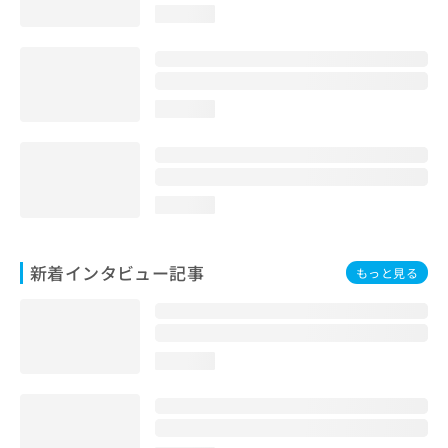
loading...
loading...
loading...
新着インタビュー記事
もっと見る
loading...