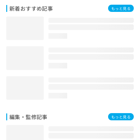
お
新着おすすめ記事
もっと見る
問
い
合
わ
せ
loading...
は
こ
ち
ら
loading...
loading...
編集・監修記事
もっと見る