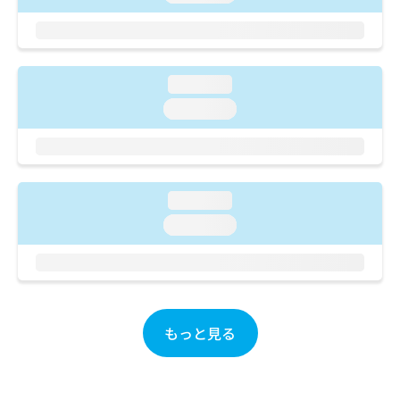
ご了
ら
み
承く
は
ださ
こ
無
い。
ち
料
ら
情
loading...
報
loading...
拡
掲
充
載
の
情
お
報
申
の
loading...
し
修
loading...
込
正
み
は
は
こ
こ
ち
ち
ら
ら
もっと見る
そ
の
他
の