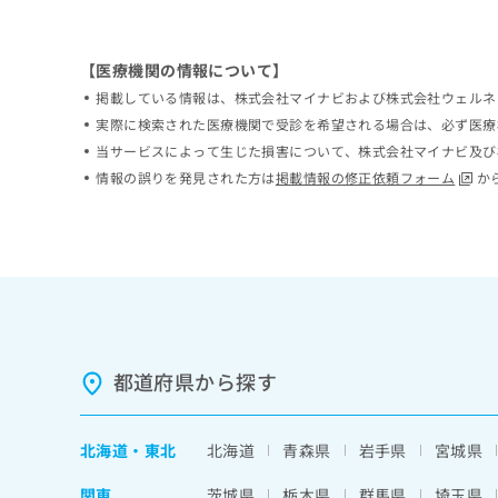
ち
み
ら
は
こ
【医療機関の情報について】
ち
掲載している情報は、株式会社マイナビおよび株式会社ウェルネ
そ
ら
の
実際に検索された医療機関で受診を希望される場合は、必ず医療
他
当サービスによって生じた損害について、株式会社マイナビ及び
の
情報の誤りを発見された方は
掲載情報の修正依頼フォーム
か
お
問
い
合
わ
せ
は
こ
ち
都道府県から探す
ら
北海道
・
東北
北海道
青森県
岩手県
宮城県
関東
茨城県
栃木県
群馬県
埼玉県