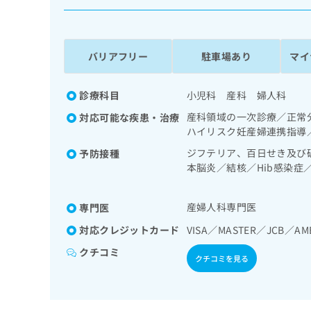
係
ク
者
リ
の
ニ
ッ
方
バリアフリー
駐車場あり
マイ
ク
は
ナ
こ
ビ
診療科目
小児科 産科 婦人科
ち
に
産科領域の一次診療／正常
対応可能な疾患・治療
関
ら
ハイリスク妊産婦連携指導
す
る
ジフテリア、百日せき及び
予防接種
お
本脳炎／結核／Hib感染
広
広
問
フルエンザ／おたふくかぜ
告
告
い
出
代
合
産婦人科専門医
専門医
稿
わ
理
対応クレジットカード
VISA／MASTER／JCB／AM
の
せ
店
お
は
クチコミ
の
問
クチコミを見る
こ
い
方
ち
合
ら
は
わ
こ