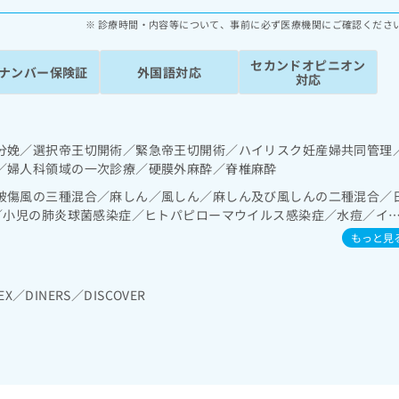
診療時間・内容等について、事前に必ず医療機関にご確認くださ
セカンドオピニオン
ナンバー保険証
外国語対応
対応
分娩／選択帝王切開術／緊急帝王切開術／ハイリスク妊産婦共同管理
／婦人科領域の一次診療／硬膜外麻酔／脊椎麻酔
破傷風の三種混合／麻しん／風しん／麻しん及び風しんの二種混合／
症／小児の肺炎球菌感染症／ヒトパピローマウイルス感染症／水痘／イ
／B型肝炎／ロタウイルス感染症
もっと見
EX／DINERS／DISCOVER