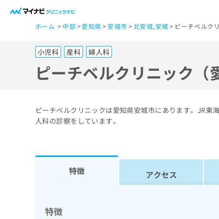
一
ホーム
中部
愛知県
安城市
北安城
,
安城
ピーチベルクリ
般
ユ
小児科
産科
婦人科
ー
ザ
ピーチベルクリニック（
ー
の
方
ピーチベルクリニックは愛知県安城市にあります。JR東海
は
人科の診察をしています。
こ
ち
ら
特徴
アクセス
医
マ
療
イ
ナ
関
特徴
ビ