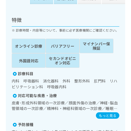
ッ
は
ク
こ
ナ
ち
特徴
ビ
ら
に
診療時間・内容等について、事前に必ず医療機関にご確認ください。
関
広
す
広
告
マイナンバー保
る
告
オンライン診療
バリアフリー
険証
代
お
出
理
問
稿
セカンドオピニ
外国語対応
店
い
の
オン対応
合
の
お
わ
診療科目
方
問
せ
い
は
内科 呼吸器科 消化器科 外科 整形外科 肛門科 リハ
は
合
ビリテーション科 呼吸器内科
こ
こ
わ
ち
対応可能な疾患・治療
ち
せ
ら
ら
皮膚･形成外科領域の一次診療／顔面外傷の治療／神経･脳血
は
管領域の一次診療／精神科・神経科領域の一次診療／睡眠障
こ
こち
害／呼吸器領域の一次診療／在宅持続陽圧呼吸療法（睡眠時
ち
もっと見る
広
らは
無呼吸症候群治療）／消化器系領域の一次診療／上部消化管
広
ら
告
マイ
予防接種
内視鏡検査／下部消化管内視鏡検査／肝･胆道・膵臓領域の
告
出
ナビ
一次診療／循環器系領域の一次診療／腎･泌尿器系領域の一