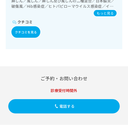
麻しん／風しん／麻しん及び風しんの二種混合／日本脳炎／
出
稿
クリ
資
次診療／婦人科領域の一次診療／乳腺領域の一次診療／内分
破傷風／Hib感染症／ヒトパピローマウイルス感染症／イン
稿
ニッ
の
料
泌･代謝･栄養領域の一次診療／内分泌機能検査／インスリン
フルエンザ／成人の肺炎球菌感染症／おたふくかぜ／B型肝
クナ
の
もっと見る
お
の
療法／筋・骨格系及び外傷領域の一次診療／硬膜外麻酔／医
ビサ
炎／狂犬病
お
問
ご
療用麻薬によるがん疼痛治療／がんに伴う精神症状のケア／
イト
クチコミ
問
い
請
への
CT撮影／漢方薬の処方
い
合
お問
求
クチコミを見る
合
合せ
わ
は
フォ
わ
せ
こ
ーム
せ
は
ち
とな
は
こ
ら
りま
こ
ち
す。
ち
ら
クリ
無
ら
ニッ
料
クの
ご予約・お問い合わせ
資
情
予
料
報
約・
の
症状
診療受付時間外
拡
のご
ご
充
相談
請
の
など
電話する
求
お
はで
は
申
きま
こ
せん
し
ので
ち
込