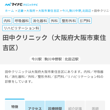
一
般
ホーム
近畿
大阪府
大阪市東住吉区
今川
,
駒川中野
,
北田辺
田中クリニ
ユ
内科
呼吸器科
消化器科
外科
整形外科
肛門科
ー
ザ
リハビリテーション科
ー
田中クリニック（大阪府大阪市東住
の
方
吉区）
は
こ
今川駅
駒川中野駅
北田辺駅
ち
ら
田中クリニックは大阪府大阪市東住吉区にあります。内科／呼吸器
医
科／消化器科／外科／整形外科／肛門科／リハビリテーション科の
マ
療
診察をしています。
イ
関
ナ
係
ビ
者
ク
の
リ
特徴
方
ニ
アクセス
診療時間
紹介記事
医師