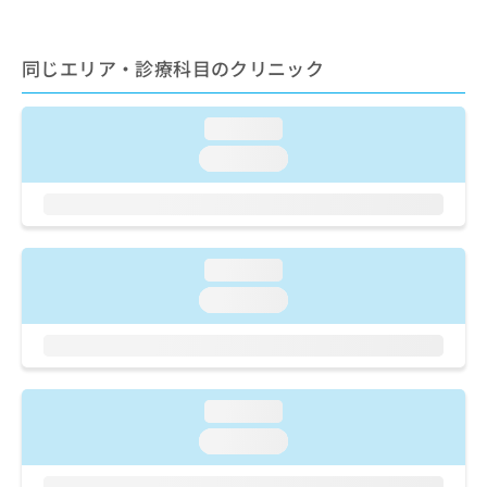
ご了
ら
み
承く
は
ださ
こ
無
い。
同じエリア・診療科目のクリニック
ち
料
ら
情
報
loading...
拡
掲
loading...
充
載
の
情
お
報
申
の
し
修
loading...
込
正
み
は
loading...
は
こ
こ
ち
ち
ら
ら
loading...
そ
の
loading...
他
の