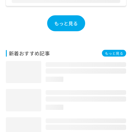
お
問
い
合
もっと見る
わ
せ
は
こ
ち
新着おすすめ記事
もっと見る
ら
loading...
loading...