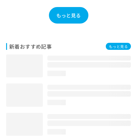
お
問
もっと見る
い
合
わ
せ
は
新着おすすめ記事
もっと見る
こ
ち
ら
loading...
loading...
loading...