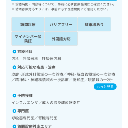
ッ
は
診療時間・内容等について、事前に必ず医療機関にご確認ください。
ク
訪問診療対応エリアは、事前に必ず医療機関にご確認ください。
こ
ナ
ち
ビ
ら
訪問診療
バリアフリー
駐車場あり
に
関
広
マイナンバー保
す
広
外国語対応
険証
告
る
告
代
お
出
診療科目
理
問
稿
内科 呼吸器科 呼吸器内科
店
い
の
合
の
お
対応可能な疾患・治療
わ
方
問
皮膚･形成外科領域の一次診療／神経･脳血管領域の一次診療
せ
い
は
／精神科・神経科領域の一次診療／認知症／眼領域の一次診
は
合
こ
療／耳鼻咽喉領域の一次診療／呼吸器領域の一次診療／在宅
もっと見る
こ
わ
持続陽圧呼吸療法（睡眠時無呼吸症候群治療）／在宅酸素療
ち
ち
せ
予防接種
法／消化器系領域の一次診療／人工肛門の管理／肝･胆道・
ら
ら
は
膵臓領域の一次診療／循環器系領域の一次診療／腎･泌尿器
インフルエンザ／成人の肺炎球菌感染症
こ
系領域の一次診療／乳腺領域の一次診療／内分泌･代謝･栄養
専門医
こち
領域の一次診療／内分泌機能検査／インスリン療法／糖尿病
ち
広
らは
患者教育（食事療法、運動療法、自己血糖測定）／糖尿病に
呼吸器専門医／腎臓専門医
広
ら
告
マイ
よる合併症に対する継続的な管理及び指導／血液・免疫系領
告
出
ナビ
訪問診療対応エリア