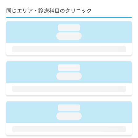
ご了
ら
み
承く
は
同じエリア・診療科目のクリニック
ださ
こ
無
い。
ち
料
loading...
ら
情
報
loading...
拡
掲
充
載
の
情
お
報
申
の
loading...
し
修
loading...
込
正
み
は
は
こ
こ
ち
ち
ら
loading...
ら
loading...
そ
の
他
の