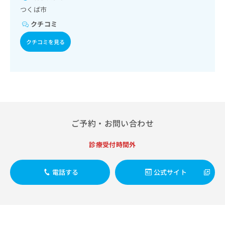
域の一次診療／筋・骨格系及び外傷領域の一次診療／小児領
出
稿
クリ
資
つくば市
域の一次診療／医療用麻薬によるがん疼痛治療／がんに伴う
稿
ニッ
の
料
精神症状のケア／在宅における看取り
クナ
の
クチコミ
お
の
ビサ
お
問
ご
イト
クチコミを見る
問
い
請
への
い
合
お問
求
合
合せ
わ
は
フォ
わ
せ
こ
ーム
せ
は
ち
とな
は
こ
ら
りま
こ
ち
す。
ち
ら
クリ
無
ご予約・お問い合わせ
ら
ニッ
料
クの
資
情
予
診療受付時間外
料
報
約・
の
症状
拡
のご
ご
充
電話する
公式サイト
相談
請
の
など
求
お
はで
は
申
きま
こ
せん
し
ので
ち
込