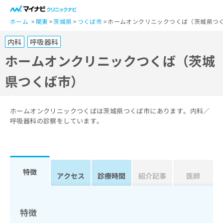
一
般
ホーム
関東
茨城県
つくば市
ホームオンクリニックつくば（茨城県つ
ユ
内科
呼吸器科
ー
ザ
ホームオンクリニックつくば（茨城
ー
県つくば市）
の
方
は
こ
ホームオンクリニックつくばは茨城県つくば市にあります。内科／
ち
呼吸器科の診察をしています。
ら
医
マ
療
イ
特徴
関
アクセス
診療時間
紹介記事
医師
ナ
係
ビ
者
ク
の
リ
特徴
方
ニ