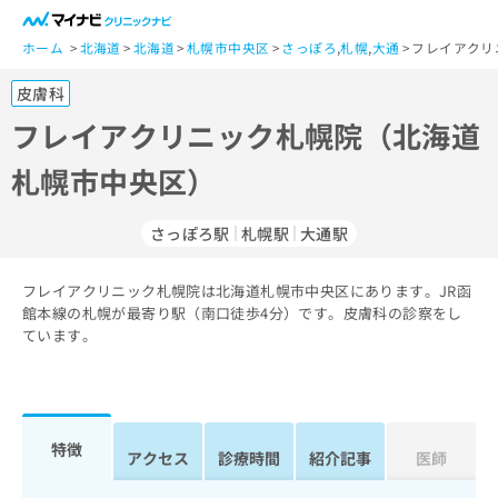
一
般
ホーム
北海道
北海道
札幌市中央区
さっぽろ
,
札幌
,
大通
フレイアクリ
ユ
皮膚科
ー
ザ
フレイアクリニック札幌院（北海道
ー
札幌市中央区）
の
方
は
さっぽろ駅
札幌駅
大通駅
こ
ち
フレイアクリニック札幌院は北海道札幌市中央区にあります。JR函
ら
館本線の札幌が最寄り駅（南口徒歩4分）です。皮膚科の診察をし
ています。
医
マ
療
イ
関
ナ
係
ビ
者
ク
特徴
アクセス
診療時間
紹介記事
医師
の
リ
方
ニ