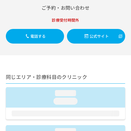
出
稿
クリ
資
ご予約・お問い合わせ
稿
ニッ
の
料
クナ
の
お
の
ビサ
お
問
診療受付時間外
ご
イト
問
い
請
への
い
合
お問
求
電話する
公式サイト
合
合せ
わ
は
フォ
わ
せ
こ
ーム
せ
は
ち
とな
は
こ
ら
りま
こ
ち
す。
ち
ら
クリ
無
ら
ニッ
料
同じエリア・診療科目のクリニック
クの
資
情
予
料
報
約・
の
症状
拡
loading...
のご
ご
充
loading...
相談
請
の
など
求
お
はで
は
申
きま
こ
せん
し
ので
ち
込