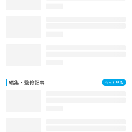
お
loading...
問
い
合
わ
せ
loading...
は
こ
ち
ら
loading...
編集・監修記事
もっと見る
loading...