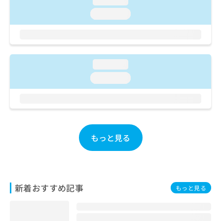
loading...
ご了
ら
み
承く
loading...
は
ださ
こ
無
い。
ち
料
ら
情
報
loading...
拡
掲
充
載
loading...
の
情
お
報
申
の
し
修
込
正
み
は
もっと見る
は
こ
こ
ち
ち
ら
ら
新着おすすめ記事
そ
もっと見る
の
他
の