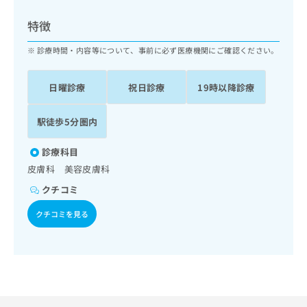
ッ
は
ク
こ
特徴
ナ
ち
ビ
診療時間・内容等について、事前に必ず医療機関にご確認ください。
ら
に
関
広
日曜診療
祝日診療
19時以降診療
す
広
告
る
告
代
お
出
駅徒歩5分圏内
理
問
稿
店
い
の
診療科目
合
の
お
皮膚科 美容皮膚科
わ
方
問
せ
い
は
クチコミ
は
合
こ
こ
クチコミを見る
わ
ち
ち
せ
ら
ら
は
こ
こち
ち
広
らは
広
ら
告
マイ
告
出
ナビ