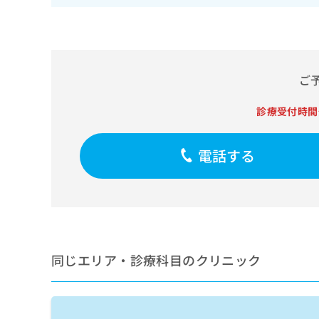
せ
こち
ち
らは
は
マイ
こ
ら
ナビ
ち
クリ
ら
ニッ
クナ
ご
広
ビサ
広
資
イト
告
告
診療受付時間
への
料
出
出
お問
の
稿
合せ
稿
ご
の
フォ
の
電話する
請
お
ーム
お
求
問
とな
問
りま
は
い
い
す。
こ
合
合
クリ
ち
わ
ニッ
わ
ら
せ
クの
せ
は
予
は
約・
同じエリア・診療科目のクリニック
こ
こ
無
症状
ち
ち
のご
料
ら
相談
ら
情
など
報
はで