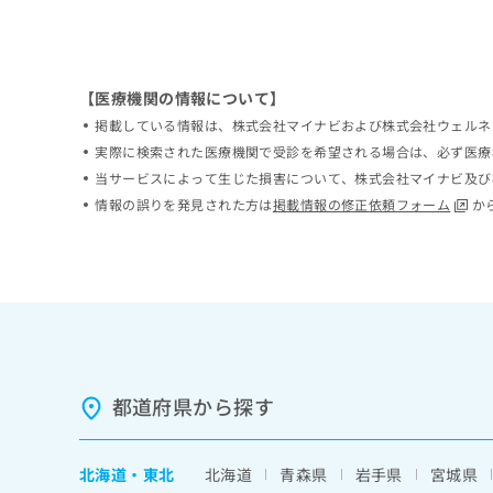
ち
み
ら
は
こ
ち
【医療機関の情報について】
そ
ら
の
掲載している情報は、株式会社マイナビおよび株式会社ウェルネ
他
実際に検索された医療機関で受診を希望される場合は、必ず医療
の
当サービスによって生じた損害について、株式会社マイナビ及び
お
情報の誤りを発見された方は
掲載情報の修正依頼フォーム
か
問
い
合
わ
せ
は
こ
ち
ら
都道府県から探す
北海道
・
東北
北海道
青森県
岩手県
宮城県