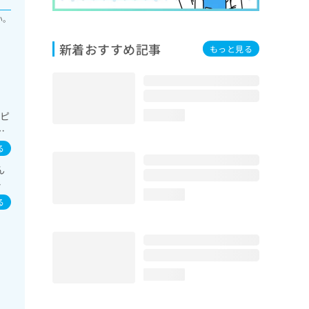
い。
新着おすすめ記事
もっと見る
コピ
loading...
内
／循
る
領域
ん
医
イ
loading...
イ
る
loading...