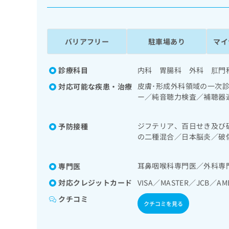
係
ク
者
リ
の
ニ
ッ
方
バリアフリー
駐車場あり
マイ
ク
は
ナ
こ
ビ
診療科目
内科 胃腸科 外科 肛門
ち
に
皮膚･形成外科領域の一次
対応可能な疾患・治療
関
ら
ー／純音聴力検査／補聴器
す
視鏡検査／下部消化管内視
る
環器系領域の一次診療／腎
お
広
ジフテリア、百日せき及び
予防接種
の一次診療／筋・骨格系及
広
問
の二種混合／日本脳炎／破
告
告
療用麻薬によるがん疼痛治
い
ルス感染症／水痘／インフ
出
代
合
ルス感染症
稿
わ
理
耳鼻咽喉科専門医／外科専
専門医
の
せ
店
お
は
対応クレジットカード
VISA／MASTER／JCB／AM
の
問
こ
クチコミ
い
方
ち
クチコミを見る
合
ら
は
わ
こ