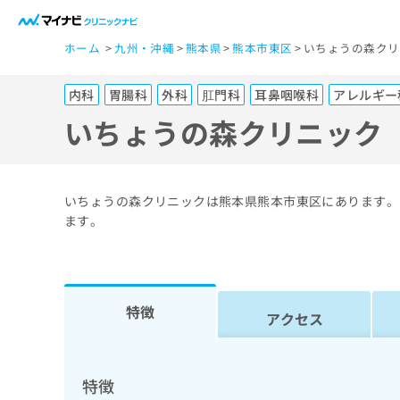
一
ホーム
九州・沖縄
熊本県
熊本市東区
いちょうの森クリ
般
ユ
内科
胃腸科
外科
肛門科
耳鼻咽喉科
アレルギー
ー
ザ
いちょうの森クリニック
ー
の
方
いちょうの森クリニックは熊本県熊本市東区にあります。
は
ます。
こ
ち
ら
特徴
アクセス
医
マ
療
イ
ナ
関
特徴
ビ