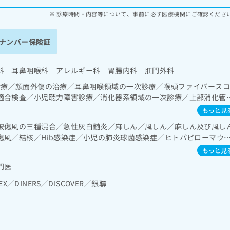
診療時間・内容等について、事前に必ず医療機関にご確認くださ
ナンバー保険証
科 耳鼻咽喉科 アレルギー科 胃腸内科 肛門外科
診療／顔面外傷の治療／耳鼻咽喉領域の一次診療／喉頭ファイバース
適合検査／小児聴力障害診療／消化器系領域の一次診療／上部消化管
鏡検査／下部消化管内視鏡的切除術／肝･胆道・膵臓領域の一次診療
もっと見
･泌尿器系領域の一次診療／乳腺領域の一次診療／内分泌･代謝･栄養
破傷風の三種混合／急性灰白髄炎／麻しん／風しん／麻しん及び風し
び外傷領域の一次診療／小児領域の一次診療／小児アレルギー疾患／
傷風／結核／Hib感染症／小児の肺炎球菌感染症／ヒトパピローマウ
療／漢方薬の処方
ルエンザ／成人の肺炎球菌感染症／おたふくかぜ／B型肝炎／ロタウ
もっと見
門医
EX／DINERS／DISCOVER／銀聯