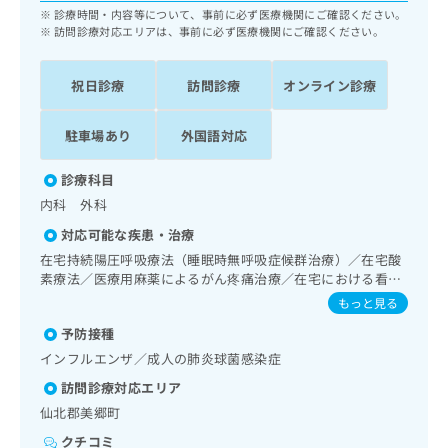
ッ
は
診療時間・内容等について、事前に必ず医療機関にご確認ください。
ク
訪問診療対応エリアは、事前に必ず医療機関にご確認ください。
こ
ナ
ち
ビ
ら
祝日診療
訪問診療
オンライン診療
に
関
広
す
広
駐車場あり
外国語対応
告
る
告
代
お
出
診療科目
理
問
稿
内科 外科
店
い
の
合
の
お
対応可能な疾患・治療
わ
方
問
在宅持続陽圧呼吸療法（睡眠時無呼吸症候群治療）／在宅酸
せ
い
は
素療法／医療用麻薬によるがん疼痛治療／在宅における看取
は
合
こ
り
もっと見る
こ
わ
ち
ち
せ
予防接種
ら
ら
は
インフルエンザ／成人の肺炎球菌感染症
こ
訪問診療対応エリア
こち
ち
広
らは
仙北郡美郷町
広
ら
告
マイ
告
出
ナビ
クチコミ