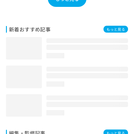
お
問
い
合
わ
新着おすすめ記事
もっと見る
せ
は
こ
ち
loading...
ら
loading...
loading...
編集・監修記事
もっと見る