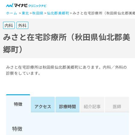
一
般
ホーム
東北
秋田県
仙北郡美郷町
みさと在宅診療所（秋田県仙北郡美
ユ
内科
外科
ー
ザ
みさと在宅診療所（秋田県仙北郡美
ー
郷町）
の
方
は
こ
みさと在宅診療所は秋田県仙北郡美郷町にあります。内科／外科の
ち
診察をしています。
ら
医
マ
療
イ
特徴
関
アクセス
診療時間
紹介記事
医師
ナ
係
ビ
者
ク
の
リ
特徴
方
ニ