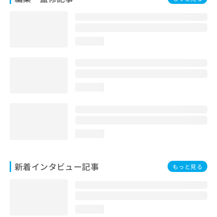
loading...
loading...
loading...
新着インタビュー記事
もっと見る
loading...