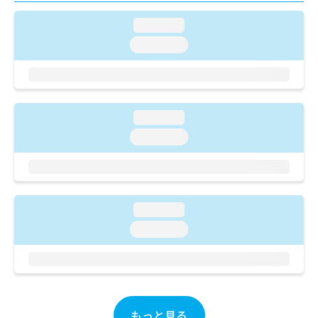
ご了
ら
み
承く
は
loading...
ださ
こ
無
い。
loading...
ち
料
ら
情
報
拡
掲
充
載
loading...
の
情
お
loading...
報
申
の
し
修
込
正
み
は
は
loading...
こ
こ
ち
loading...
ち
ら
ら
そ
の
他
もっと見る
の