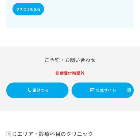
出
稿
クリ
資
稿
ニッ
の
クチコミを見る
料
クナ
の
お
の
ビサ
お
問
ご
イト
問
い
請
への
い
合
お問
求
合
合せ
わ
は
フォ
わ
せ
こ
ーム
せ
は
ち
とな
は
こ
ご予約・お問い合わせ
ら
りま
こ
ち
す。
ち
ら
クリ
診療受付時間外
無
ら
ニッ
料
クの
資
情
予
電話する
公式サイト
料
報
約・
の
症状
拡
のご
ご
充
相談
請
の
など
求
お
はで
は
申
きま
こ
せん
し
同じエリア・診療科目のクリニック
ので
ち
込