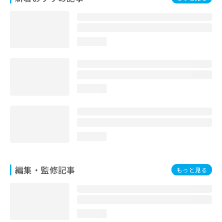
お
問
い
合
loading...
わ
せ
は
こ
ち
loading...
ら
loading...
編集・監修記事
もっと見る
loading...