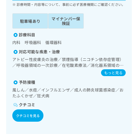
ッ
は
診療時間・内容等について、事前に必ず医療機関にご確認ください。
ク
こ
ナ
ち
マイナンバー保
駐車場あり
ビ
険証
ら
に
関
診療科目
広
す
広
内科 呼吸器科 循環器科
告
る
告
代
対応可能な疾患・治療
お
出
理
問
アトピー性皮膚炎の治療／禁煙指導（ニコチン依存症管理）
稿
店
い
／呼吸器領域の一次診療／在宅酸素療法／消化器系領域の一
の
合
次診療／肝･胆道・膵臓領域の一次診療／循環器系領域の一
の
お
もっと見る
次診療／ホルター型心電図検査／ペースメーカー管理／腎･
わ
方
問
予防接種
泌尿器系領域の一次診療／尿失禁の治療／更年期障害治療／
せ
い
は
内分泌･代謝･栄養領域の一次診療／内分泌機能検査／インス
は
風しん／水痘／インフルエンザ／成人の肺炎球菌感染症／お
合
こ
リン療法／糖尿病患者教育（食事療法、運動療法、自己血糖
こ
たふくかぜ／狂犬病
わ
ち
測定）／糖尿病による合併症に対する継続的な管理及び指導
ち
せ
クチコミ
ら
／血液・免疫系領域の一次診療／小児領域の一次診療／医療
ら
は
用麻薬によるがん疼痛治療／緩和的放射線療法／漢方薬の処
こ
クチコミを見る
方／在宅における看取り
こち
ち
広
らは
広
ら
告
マイ
告
出
ナビ