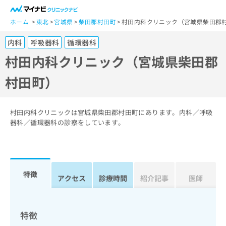
一
般
ホーム
東北
宮城県
柴田郡村田町
村田内科クリニック（宮城県柴田郡
ユ
内科
呼吸器科
循環器科
ー
ザ
村田内科クリニック（宮城県柴田郡
ー
村田町）
の
方
は
こ
村田内科クリニックは宮城県柴田郡村田町にあります。内科／呼吸
ち
器科／循環器科の診察をしています。
ら
医
マ
療
イ
特徴
関
アクセス
診療時間
紹介記事
医師
ナ
係
ビ
者
ク
の
リ
特徴
方
ニ