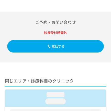
出
稿
クリ
資
稿
ニッ
の
料
クナ
の
お
の
ビサ
お
問
ご
イト
問
ご予約・お問い合わせ
い
請
への
い
合
お問
求
合
合せ
わ
は
診療受付時間外
フォ
わ
せ
こ
ーム
せ
は
ち
とな
は
電話する
こ
ら
りま
こ
ち
す。
ち
ら
クリ
無
ら
ニッ
料
クの
資
情
予
料
報
約・
の
症状
拡
同じエリア・診療科目のクリニック
のご
ご
充
相談
請
の
など
求
お
loading...
はで
は
申
きま
loading...
こ
せん
し
ので
ち
込