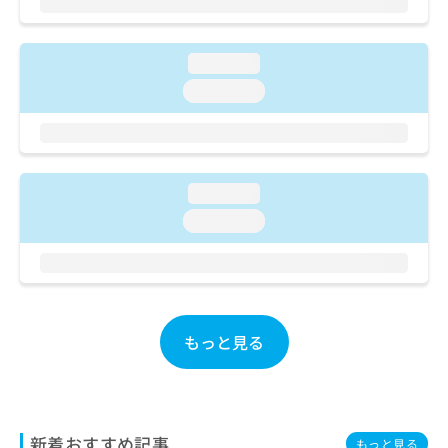
ご了
ら
み
承く
は
ださ
こ
無
い。
loading...
ち
料
ら
loading...
情
報
拡
掲
充
載
の
情
お
loading...
報
申
の
loading...
し
修
込
正
み
は
は
こ
こ
ち
ち
ら
もっと見る
ら
そ
の
他
新着おすすめ記事
の
もっと見る