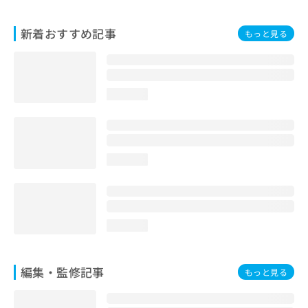
お
問
新着おすすめ記事
もっと見る
い
合
わ
せ
は
loading...
こ
ち
ら
loading...
loading...
編集・監修記事
もっと見る