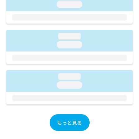
ご了
ら
み
loading...
承く
は
ださ
こ
無
い。
ち
料
ら
情
報
loading...
拡
掲
loading...
充
載
の
情
お
報
申
の
し
修
loading...
込
正
み
loading...
は
は
こ
こ
ち
ち
ら
ら
そ
もっと見る
の
他
の