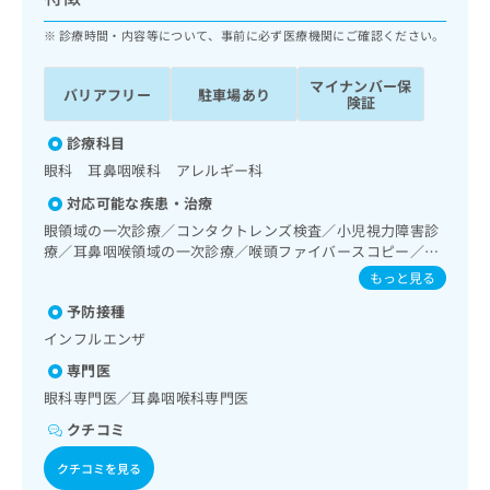
ッ
は
ク
診療時間・内容等について、事前に必ず医療機関にご確認ください。
こ
ナ
ち
ビ
ら
マイナンバー保
バリアフリー
駐車場あり
に
険証
関
広
す
診療科目
広
告
る
告
眼科 耳鼻咽喉科 アレルギー科
代
お
出
対応可能な疾患・治療
理
問
稿
店
い
眼領域の一次診療／コンタクトレンズ検査／小児視力障害診
の
療／耳鼻咽喉領域の一次診療／喉頭ファイバースコピー／純
合
の
お
音聴力検査／アレルギーの減感作療法
わ
方
問
もっと見る
せ
い
は
予防接種
は
合
こ
インフルエンザ
こ
わ
ち
ち
せ
専門医
ら
ら
は
眼科専門医／耳鼻咽喉科専門医
こ
こち
クチコミ
ち
広
らは
広
ら
告
マイ
クチコミを見る
告
出
ナビ