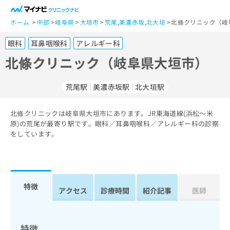
一
般
ホーム
中部
岐阜県
大垣市
荒尾
,
美濃赤坂
,
北大垣
北條クリニック（岐
ユ
眼科
耳鼻咽喉科
アレルギー科
ー
ザ
北條クリニック（岐阜県大垣市）
ー
の
荒尾駅
美濃赤坂駅
北大垣駅
方
は
こ
北條クリニックは岐阜県大垣市にあります。JR東海道線(浜松～米
原)の荒尾が最寄り駅です。眼科／耳鼻咽喉科／アレルギー科の診察
ち
をしています。
ら
医
マ
療
イ
関
ナ
特徴
アクセス
診療時間
紹介記事
医師
係
ビ
者
ク
の
リ
方
ニ
特徴