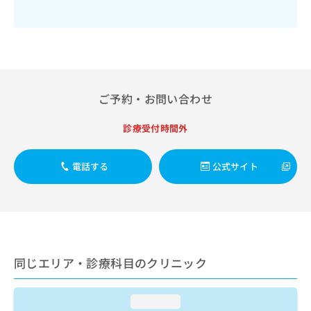
出
稿
クリ
資
稿
ニッ
の
料
クナ
の
お
の
ビサ
お
問
ご
イト
問
い
請
への
い
合
お問
求
合
合せ
わ
は
ご予約・お問い合わせ
フォ
わ
せ
こ
ーム
せ
は
ち
とな
診療受付時間外
は
こ
ら
りま
こ
ち
す。
ち
ら
クリ
無
電話する
公式サイト
ら
ニッ
料
クの
資
情
予
料
報
約・
の
症状
拡
のご
ご
充
相談
請
の
など
求
同じエリア・診療科目のクリニック
お
はで
は
申
きま
こ
せん
し
ので
loading...
ち
込