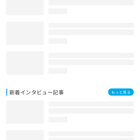
loading...
loading...
loading...
新着インタビュー記事
もっと見る
loading...