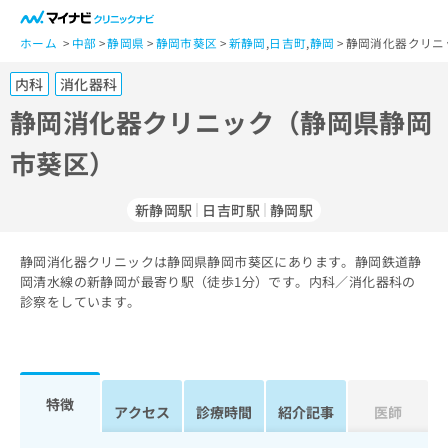
一
般
ホーム
中部
静岡県
静岡市葵区
新静岡
,
日吉町
,
静岡
静岡消化器クリニ
ユ
内科
消化器科
ー
ザ
静岡消化器クリニック（静岡県静岡
ー
市葵区）
の
方
は
新静岡駅
日吉町駅
静岡駅
こ
ち
静岡消化器クリニックは静岡県静岡市葵区にあります。静岡鉄道静
ら
岡清水線の新静岡が最寄り駅（徒歩1分）です。内科／消化器科の
診察をしています。
医
マ
療
イ
関
ナ
係
ビ
者
ク
特徴
アクセス
診療時間
紹介記事
医師
の
リ
方
ニ