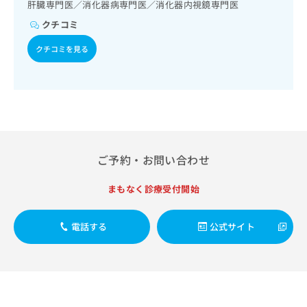
出
がん疼痛治療／がんに伴う精神症状のケア／漢方薬の処方／
肝臓専門医／消化器病専門医／消化器内視鏡専門医
稿
クリ
資
外来における化学療法
稿
ニッ
の
料
クチコミ
クナ
の
お
の
ビサ
お
問
ご
クチコミを見る
イト
問
い
請
への
い
合
お問
求
合
合せ
わ
は
フォ
わ
せ
こ
ーム
せ
は
ち
とな
は
こ
ら
りま
こ
ち
す。
ち
ら
クリ
ご予約・お問い合わせ
無
ら
ニッ
料
クの
資
まもなく診療受付開始
情
予
料
報
約・
の
症状
拡
電話する
公式サイト
のご
ご
充
相談
請
の
など
求
お
はで
は
申
きま
こ
せん
し
ので
ち
込