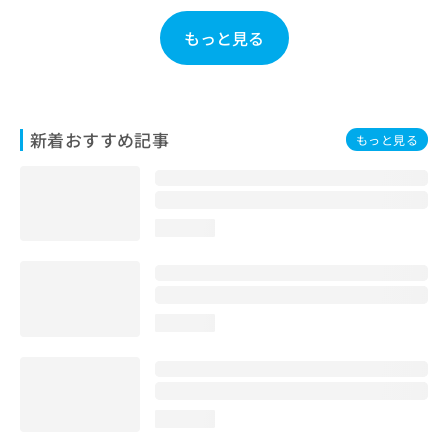
お
問
もっと見る
い
合
わ
せ
は
新着おすすめ記事
もっと見る
こ
ち
ら
loading...
loading...
loading...