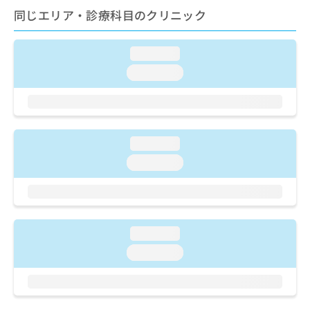
ご了
ら
み
同じエリア・診療科目のクリニック
承く
は
ださ
こ
無
い。
ち
料
loading...
ら
情
loading...
報
拡
掲
充
載
の
情
お
報
loading...
申
の
し
loading...
修
込
正
み
は
は
こ
こ
ち
ち
ら
loading...
ら
loading...
そ
の
他
の