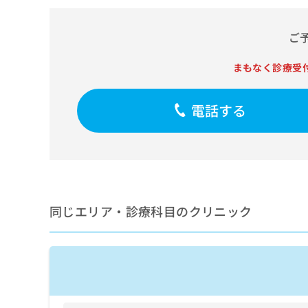
せ
こち
ち
らは
は
マイ
こ
ら
ご
ナビ
ち
クリ
ら
ニッ
まもなく診療受
クナ
広
ビサ
広
資
イト
告
告
電話する
への
料
出
出
お問
の
稿
合せ
稿
ご
の
フォ
の
請
お
ーム
お
求
問
とな
問
りま
は
い
い
す。
こ
合
合
クリ
ち
わ
同じエリア・診療科目のクリニック
ニッ
わ
ら
せ
クの
せ
は
予
は
約・
こ
こ
無
症状
ち
ち
のご
料
ら
相談
ら
情
など
報
はで