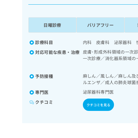
係
ク
者
リ
の
ニ
ッ
方
日曜診療
バリアフリー
ク
は
ナ
こ
ビ
診療科目
内科 皮膚科 泌尿器科 
ち
に
皮膚･形成外科領域の一次
対応可能な疾患・治療
関
ら
一次診療／消化器系領域の
す
鏡検査／尿失禁の治療／内
る
小児領域の一次診療／夜尿
お
広
麻しん／風しん／麻しん及
予防接種
広
問
ルエンザ／成人の肺炎球菌
告
告
い
出
代
合
泌尿器科専門医
専門医
稿
わ
理
クチコミ
の
せ
クチコミを見る
店
お
は
の
問
こ
い
方
ち
合
ら
は
わ
こ