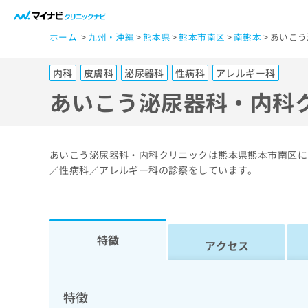
一
ホーム
九州・沖縄
熊本県
熊本市南区
南熊本
あいこう
般
ユ
内科
皮膚科
泌尿器科
性病科
アレルギー科
ー
ザ
あいこう泌尿器科・内科
ー
の
方
あいこう泌尿器科・内科クリニックは熊本県熊本市南区に
は
／性病科／アレルギー科の診察をしています。
こ
ち
ら
特徴
アクセス
医
マ
療
イ
ナ
関
特徴
ビ