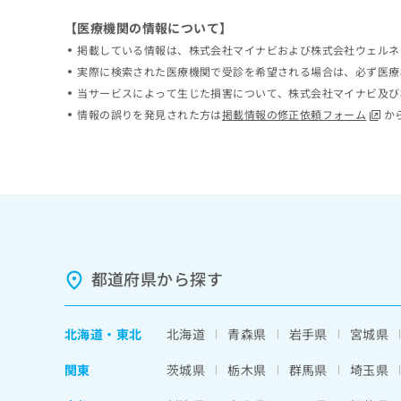
ち
み
【医療機関の情報について】
ら
は
掲載している情報は、株式会社マイナビおよび株式会社ウェルネ
こ
ち
実際に検索された医療機関で受診を希望される場合は、必ず医療
そ
ら
当サービスによって生じた損害について、株式会社マイナビ及び
の
情報の誤りを発見された方は
掲載情報の修正依頼フォーム
か
他
の
お
問
い
合
わ
せ
は
都道府県から探す
こ
ち
ら
北海道
・
東北
北海道
青森県
岩手県
宮城県
関東
茨城県
栃木県
群馬県
埼玉県