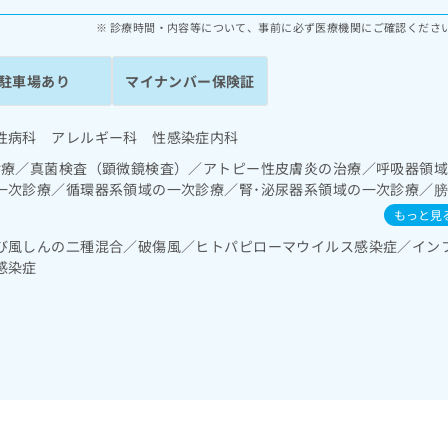
診療時間・内容等について、事前に必ず医療機関にご確認くださ
駐車場あり
マイナンバー保険証
性病科 アレルギー科 性感染症内科
診療／真菌検査（顕微鏡検査）／アトピー性皮膚炎の治療／呼吸器領
一次診療／循環器系領域の一次診療／腎･泌尿器系領域の一次診療／
分泌･代謝･栄養領域の一次診療／筋・骨格系及び外傷領域の一次診療
もっと見
症の治療／漢方薬の処方
び風しんの二種混合／破傷風／ヒトパピローマウイルス感染症／イン
感染症