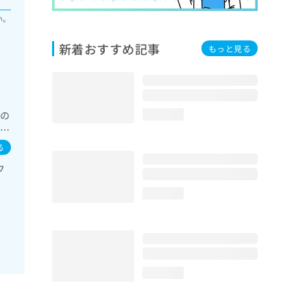
い。
新着おすすめ記事
もっと見る
域の
loading...
膀胱
／
る
フ
loading...
loading...