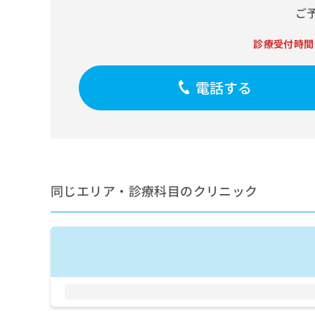
せ
こち
ご
ち
らは
は
マイ
こ
ら
ナビ
診療受付時間
ち
クリ
ら
ニッ
クナ
電話する
広
ビサ
広
資
イト
告
告
への
料
出
出
お問
の
稿
合せ
稿
ご
の
フォ
の
請
お
ーム
お
求
問
とな
問
りま
は
い
同じエリア・診療科目のクリニック
い
す。
こ
合
合
クリ
ち
わ
ニッ
わ
ら
せ
クの
せ
は
予
は
約・
こ
こ
無
症状
ち
ち
のご
料
ら
相談
ら
情
など
報
はで