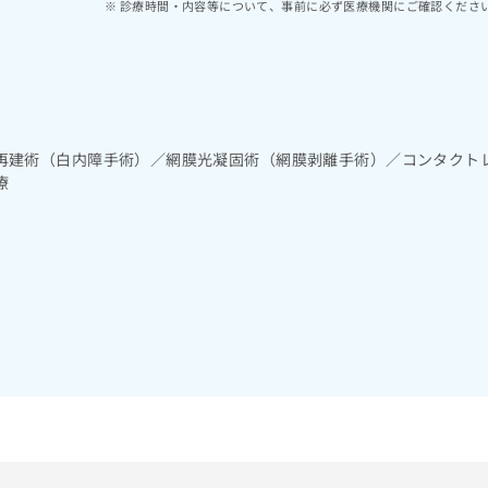
診療時間・内容等について、事前に必ず医療機関にご確認くださ
再建術（白内障手術）／網膜光凝固術（網膜剥離手術）／コンタクト
療