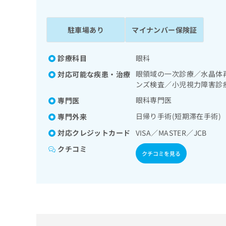
係
ク
者
リ
の
ニ
駐車場あり
マイナンバー保険証
ッ
方
ク
は
ナ
診療科目
眼科
こ
ビ
眼領域の一次診療／水晶体
対応可能な疾患・治療
ち
に
ンズ検査／小児視力障害診
関
ら
す
眼科専門医
専門医
る
日帰り手術(短期滞在手術)
専門外来
お
広
広
問
対応クレジットカード
VISA／MASTER／JCB
告
告
い
出
代
合
クチコミ
クチコミを見る
稿
わ
理
の
せ
店
お
は
の
問
こ
い
方
ち
合
ら
は
わ
こ