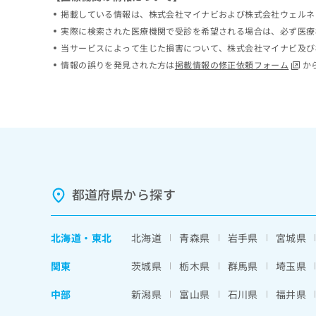
ち
み
掲載している情報は、株式会社マイナビおよび株式会社ウェルネ
ら
は
実際に検索された医療機関で受診を希望される場合は、必ず医療
こ
当サービスによって生じた損害について、株式会社マイナビ及び
ち
そ
情報の誤りを発見された方は
掲載情報の修正依頼フォーム
か
ら
の
他
の
お
問
い
合
わ
都道府県から探す
せ
は
こ
ち
北海道
・
東北
北海道
青森県
岩手県
宮城県
ら
関東
茨城県
栃木県
群馬県
埼玉県
中部
新潟県
富山県
石川県
福井県