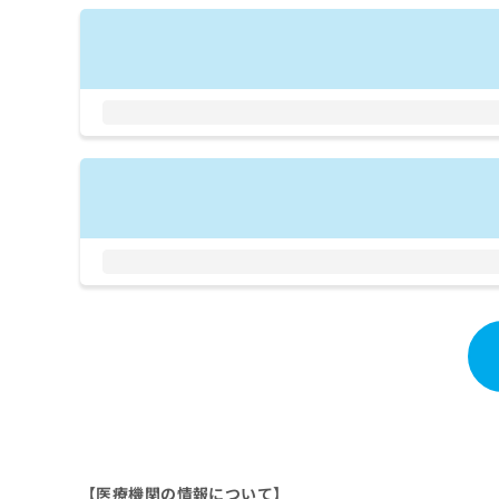
拡
資
きま
充
料
せん
の
ので
の
ご了
お
ご
承く
申
請
ださ
し
求
い。
込
は
み
こ
は
ち
こ
ら
ち
ら
無
料
掲
情
載
報
情
拡
報
充
の
の
修
お
正
申
は
し
【医療機関の情報について】
こ
込