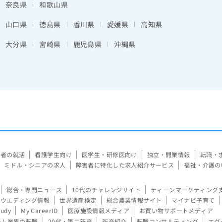
奈良県
和歌山県
山口県
徳島県
香川県
愛媛県
高知県
大分県
宮崎県
鹿児島県
沖縄県
験者の就活
看護学生向け
医学生・研修医向け
独立・開業情報
転職・
ミドル・シニアの求人
障害者に特化した求人紹介サービス
福祉・介護の
総合・専門ニュース
10代のチャレンジサイト
ティーンマーケティング
ウエディング情報
世界遺産検定
総合農業情報サイト
マイナビ子育て
tudy
My CareerID
医療施設情報メディア
お買い物サポートメディア
ーム業界の転職
20代・第二新卒
新卒紹介
転職コンサルティング
エグ