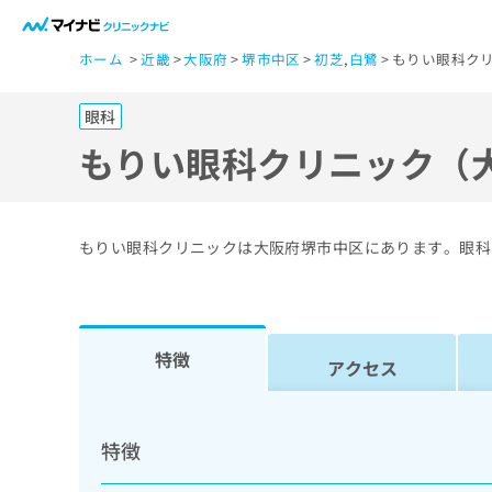
一
ホーム
近畿
大阪府
堺市中区
初芝
,
白鷺
もりい眼科ク
般
ユ
眼科
ー
ザ
もりい眼科クリニック（
ー
の
方
もりい眼科クリニックは大阪府堺市中区にあります。眼科
は
こ
ち
ら
特徴
アクセス
医
マ
療
イ
特徴
ナ
関
ビ