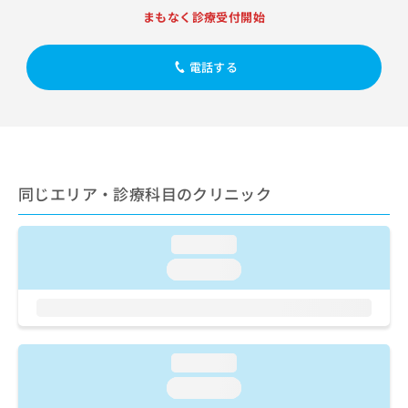
出
稿
クリ
資
まもなく診療受付開始
稿
ニッ
の
料
クナ
の
お
の
ビサ
お
問
ご
電話する
イト
問
い
請
への
い
合
お問
求
合
合せ
わ
は
フォ
わ
せ
こ
ーム
せ
は
ち
とな
は
こ
ら
りま
こ
ち
同じエリア・診療科目のクリニック
す。
ち
ら
クリ
無
ら
ニッ
料
クの
loading...
資
情
予
料
loading...
報
約・
の
症状
拡
のご
ご
充
相談
請
の
など
求
お
はで
は
申
loading...
きま
こ
せん
し
loading...
ので
ち
込