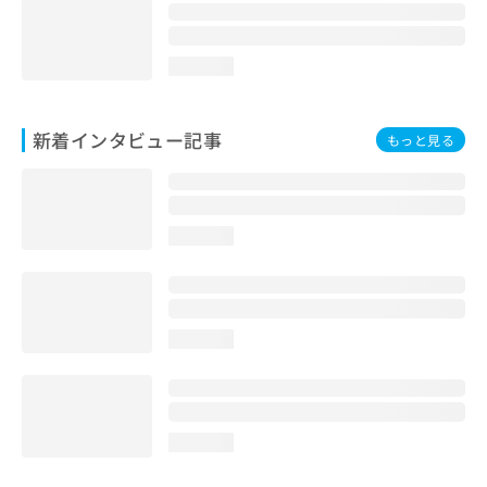
loading...
新着インタビュー記事
もっと見る
loading...
loading...
loading...