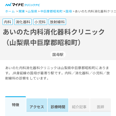
一
般
ホーム
関東
山梨県
中巨摩郡昭和町
国母
あいのた内科消化器科クリニ
ユ
内科
消化器科
小児科
放射線科
ー
ザ
あいのた内科消化器科クリニック
ー
（山梨県中巨摩郡昭和町）
の
方
は
国母駅
こ
ち
あいのた内科消化器科クリニックは山梨県中巨摩郡昭和町にありま
ら
す。JR身延線の国母が最寄り駅です。内科／消化器科／小児科／放
射線科の診察をしています。
医
マ
療
イ
関
ナ
係
ビ
者
ク
特徴
アクセス
診療時間
紹介記事
医師
の
リ
方
ニ