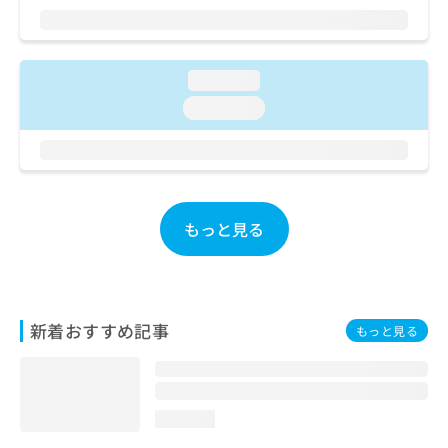
ご了
ら
み
承く
は
ださ
こ
無
い。
ち
料
loading...
ら
情
loading...
報
拡
掲
充
載
の
情
お
報
申
の
もっと見る
し
修
込
正
み
は
は
こ
こ
ち
新着おすすめ記事
もっと見る
ち
ら
ら
そ
の
loading...
他
の