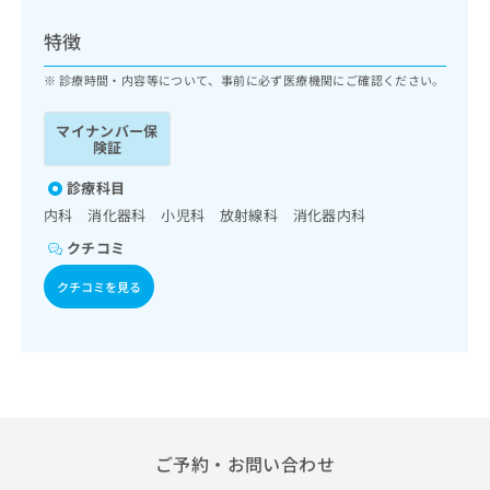
ッ
は
ク
こ
特徴
ナ
ち
ビ
診療時間・内容等について、事前に必ず医療機関にご確認ください。
ら
に
関
マイナンバー保
広
す
広
険証
告
る
告
代
お
診療科目
出
理
問
稿
内科 消化器科 小児科 放射線科 消化器内科
店
い
の
クチコミ
合
の
お
わ
方
問
クチコミを見る
せ
い
は
は
合
こ
こ
わ
ち
ち
せ
ら
ら
は
こ
こち
ち
広
らは
広
ら
告
ご予約・お問い合わせ
マイ
告
出
ナビ