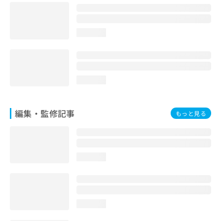
お
問
い
loading...
合
わ
せ
は
こ
loading...
ち
ら
編集・監修記事
もっと見る
loading...
loading...