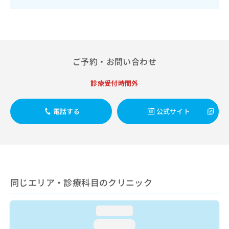
出
稿
クリ
資
稿
ニッ
の
料
クナ
の
お
の
ビサ
お
問
ご
イト
問
い
請
への
い
合
お問
求
ご予約・お問い合わせ
合
合せ
わ
は
フォ
わ
せ
こ
ーム
診療受付時間外
せ
は
ち
とな
は
こ
ら
りま
こ
ち
す。
電話する
公式サイト
ち
ら
クリ
無
ら
ニッ
料
クの
資
情
予
料
報
約・
の
症状
拡
のご
ご
充
相談
同じエリア・診療科目のクリニック
請
の
など
求
お
はで
は
申
きま
loading...
こ
せん
し
ので
ち
込
loading...