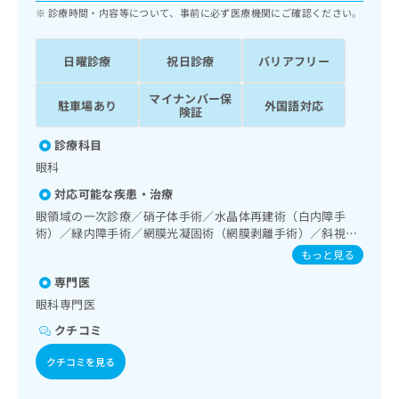
ッ
は
診療時間・内容等について、事前に必ず医療機関にご確認ください。
ク
こ
ナ
ち
日曜診療
祝日診療
バリアフリー
ビ
ら
に
関
マイナンバー保
駐車場あり
外国語対応
広
険証
す
広
告
る
告
診療科目
代
お
出
理
眼科
問
稿
店
い
の
対応可能な疾患・治療
合
の
お
眼領域の一次診療／硝子体手術／水晶体再建術（白内障手
わ
方
問
術）／緑内障手術／網膜光凝固術（網膜剥離手術）／斜視手
せ
い
は
術／コンタクトレンズ検査／小児視力障害診療
もっと見る
は
合
こ
こ
わ
専門医
ち
ち
せ
ら
眼科専門医
ら
は
クチコミ
こ
こち
ち
広
らは
クチコミを見る
広
ら
告
マイ
告
出
ナビ