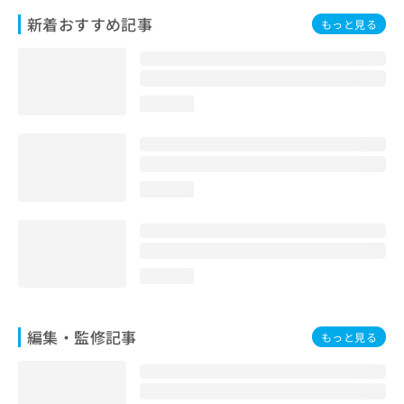
お
新着おすすめ記事
もっと見る
問
い
合
わ
せ
loading...
は
こ
ち
ら
loading...
loading...
編集・監修記事
もっと見る