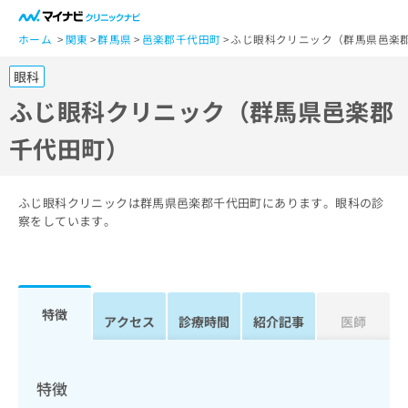
一
般
ホーム
関東
群馬県
邑楽郡千代田町
ふじ眼科クリニック（群馬県邑楽
ユ
眼科
ー
ザ
ふじ眼科クリニック（群馬県邑楽郡
ー
千代田町）
の
方
は
こ
ふじ眼科クリニックは群馬県邑楽郡千代田町にあります。眼科の診
ち
察をしています。
ら
医
マ
療
イ
特徴
関
アクセス
診療時間
紹介記事
医師
ナ
係
ビ
者
ク
の
リ
特徴
方
ニ