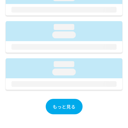
ご了
ら
み
承く
は
ださ
こ
無
い。
ち
料
ら
情
loading...
報
loading...
拡
掲
充
載
の
情
お
報
申
の
loading...
し
修
loading...
込
正
み
は
は
こ
こ
ち
ち
ら
ら
もっと見る
そ
の
他
の