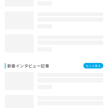
loading...
loading...
loading...
新着インタビュー記事
もっと見る
loading...