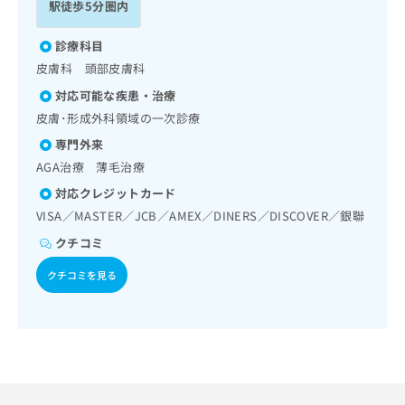
ご了
駅徒歩5分圏内
ら
み
承く
は
ださ
こ
診療科目
無
い。
ち
料
皮膚科 頭部皮膚科
ら
情
対応可能な疾患・治療
報
皮膚･形成外科領域の一次診療
拡
掲
充
載
専門外来
の
情
AGA治療 薄毛治療
お
報
申
対応クレジットカード
の
し
修
VISA／MASTER／JCB／AMEX／DINERS／DISCOVER／銀聯
込
正
クチコミ
み
は
は
こ
クチコミを見る
こ
ち
ち
ら
ら
そ
の
他
の