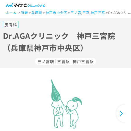
一
般
ホーム
近畿
兵庫県
神戸市中央区
三ノ宮
,
三宮
,
神戸三宮
Dr.AGA
ユ
皮膚科
ー
ザ
Dr.AGAクリニック 神戸三宮院
ー
（兵庫県神戸市中央区）
の
方
は
三ノ宮駅
三宮駅
神戸三宮駅
こ
ち
ら
医
マ
療
イ
関
ナ
係
ビ
者
ク
の
リ
方
ニ