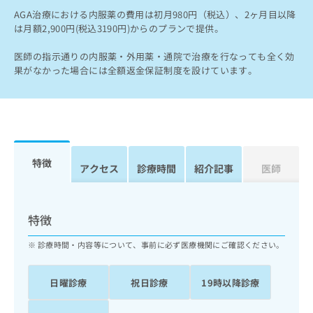
出
稿
クリ
資
AGA治療における内服薬の費用は初月980円（税込）、2ヶ月目以降
稿
ニッ
の
料
は月額2,900円(税込3190円)からのプランで提供。
クナ
の
お
の
ビサ
お
問
ご
イト
医師の指示通りの内服薬・外用薬・通院で治療を行なっても全く効
問
い
請
への
果がなかった場合には全額返金保証制度を設けています。
い
合
お問
求
合
合せ
わ
は
フォ
わ
せ
こ
ーム
せ
は
ち
とな
は
こ
ら
りま
こ
ち
す。
ち
ら
クリ
特徴
無
アクセス
診療時間
紹介記事
医師
ら
ニッ
料
クの
資
情
予
料
報
約・
特徴
の
症状
拡
のご
ご
充
相談
診療時間・内容等について、事前に必ず医療機関にご確認ください。
請
の
など
求
お
はで
は
申
きま
日曜診療
祝日診療
19時以降診療
こ
せん
し
ので
ち
込