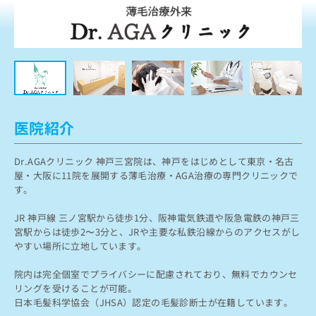
ッ
は
ク
こ
ナ
ち
ビ
ら
に
関
広
す
広
告
る
告
代
お
出
医院紹介
理
問
稿
店
い
の
Dr.AGAクリニック 神戸三宮院は、神戸をはじめとして東京・名古
合
の
お
屋・大阪に11院を展開する薄毛治療・AGA治療の専門クリニックで
わ
方
問
す。
せ
い
は
は
合
こ
JR 神戸線 三ノ宮駅から徒歩1分、阪神電気鉄道や阪急電鉄の神戸三
こ
わ
ち
宮駅からは徒歩2〜3分と、JRや主要な私鉄沿線からのアクセスがし
ち
せ
ら
やすい場所に立地しています。
ら
は
こ
こち
院内は完全個室でプライバシーに配慮されており、無料でカウンセ
ち
広
らは
リングを受けることが可能。
広
ら
告
マイ
日本毛髪科学協会（JHSA）認定の毛髪診断士が在籍しています。
告
出
ナビ