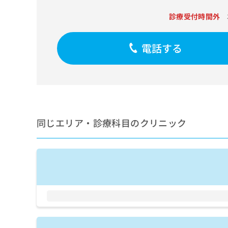
せ
こち
ち
らは
は
診療受付時間外
マイ
こ
ら
ナビ
ち
クリ
ら
ニッ
電話する
クナ
広
ビサ
広
資
イト
告
告
への
料
出
出
お問
の
稿
合せ
稿
ご
の
フォ
の
請
お
ーム
お
同じエリア・診療科目のクリニック
求
問
とな
問
りま
は
い
い
す。
こ
合
合
クリ
ち
わ
ニッ
わ
ら
せ
クの
せ
は
予
は
約・
こ
こ
無
症状
ち
ち
のご
料
ら
相談
ら
情
など
報
はで