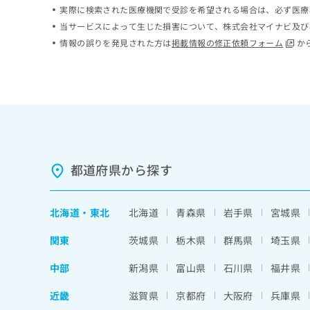
実際に検索された医療機関で受診を希望される場合は、必ず医療
ち
み
ら
は
当サービスによって生じた損害について、株式会社マイナビ及び
こ
情報の誤りを発見された方は
掲載情報の修正依頼フォーム
か
ち
そ
ら
の
他
の
お
問
い
合
都道府県から探す
わ
せ
は
北海道
・
東北
北海道
青森県
岩手県
宮城県
こ
ち
関東
茨城県
栃木県
群馬県
埼玉県
ら
中部
新潟県
富山県
石川県
福井県
近畿
滋賀県
京都府
大阪府
兵庫県