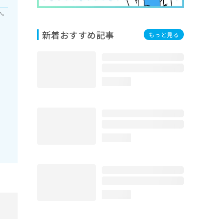
い。
新着おすすめ記事
もっと見る
loading...
loading...
loading...