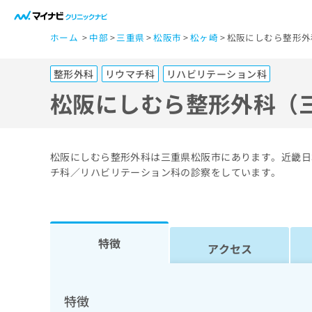
一
ホーム
中部
三重県
松阪市
松ヶ崎
松阪にしむら整形外
般
ユ
整形外科
リウマチ科
リハビリテーション科
ー
ザ
松阪にしむら整形外科（
ー
の
方
松阪にしむら整形外科は三重県松阪市にあります。近畿日
は
チ科／リハビリテーション科の診察をしています。
こ
ち
ら
特徴
アクセス
医
マ
療
イ
ナ
関
特徴
ビ