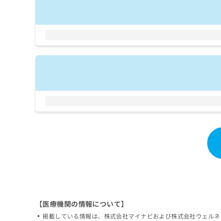
拡
資
きま
充
料
せん
の
ので
の
ご了
お
ご
承く
申
請
ださ
し
求
い。
込
は
み
こ
は
ち
こ
ら
ち
ら
無
料
掲
情
載
報
情
拡
報
充
の
の
修
お
正
申
【医療機関の情報について】
は
し
掲載している情報は、株式会社マイナビおよび株式会社ウェルネ
こ
込