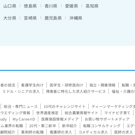
山口県
徳島県
香川県
愛媛県
高知県
大分県
宮崎県
鹿児島県
沖縄県
験者の就活
看護学生向け
医学生・研修医向け
独立・開業情報
転職・
ミドル・シニアの求人
障害者に特化した求人紹介サービス
福祉・介護の
総合・専門ニュース
10代のチャレンジサイト
ティーンマーケティング
ウエディング情報
世界遺産検定
総合農業情報サイト
マイナビ子育て
tudy
My CareerID
医療施設情報メディア
お買い物サポートメディア
ーム業界の転職
20代・第二新卒
新卒紹介
転職コンサルティング
エグ
顧問紹介
薬剤師の転職
看護師の求人
コメディカル求人
医師の求人