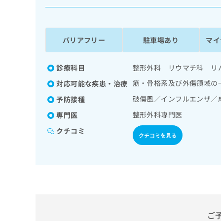
係
ク
者
リ
の
ニ
ッ
方
バリアフリー
駐車場あり
マイ
ク
は
ナ
こ
ビ
診療科目
整形外科 リウマチ科 リ
ち
に
筋・骨格系及び外傷領域の
対応可能な疾患・治療
関
ら
す
破傷風／インフルエンザ／
予防接種
る
整形外科専門医
専門医
お
広
広
問
クチコミ
告
告
い
クチコミを見る
出
代
合
稿
わ
理
の
せ
店
お
は
の
問
こ
い
方
ち
合
ら
は
わ
ご
こ