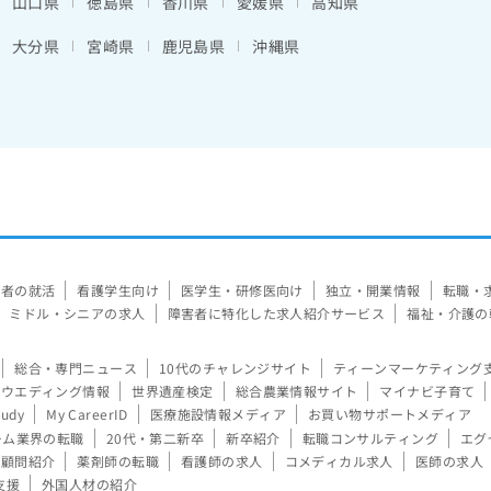
山口県
徳島県
香川県
愛媛県
高知県
大分県
宮崎県
鹿児島県
沖縄県
験者の就活
看護学生向け
医学生・研修医向け
独立・開業情報
転職・
ミドル・シニアの求人
障害者に特化した求人紹介サービス
福祉・介護の
総合・専門ニュース
10代のチャレンジサイト
ティーンマーケティング
ウエディング情報
世界遺産検定
総合農業情報サイト
マイナビ子育て
tudy
My CareerID
医療施設情報メディア
お買い物サポートメディア
ーム業界の転職
20代・第二新卒
新卒紹介
転職コンサルティング
エグ
顧問紹介
薬剤師の転職
看護師の求人
コメディカル求人
医師の求人
支援
外国人材の紹介