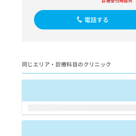
診療受付時間外
せ
こち
ち
らは
は
マイ
こ
ら
ナビ
電話する
ち
クリ
ら
ニッ
クナ
広
ビサ
広
資
イト
告
告
への
料
出
出
お問
の
稿
合せ
稿
ご
の
同じエリア・診療科目のクリニック
フォ
の
請
お
ーム
お
求
問
とな
問
りま
は
い
い
す。
こ
合
合
クリ
ち
わ
ニッ
わ
ら
せ
クの
せ
は
予
は
約・
こ
こ
無
症状
ち
ち
のご
料
ら
相談
ら
情
など
報
はで