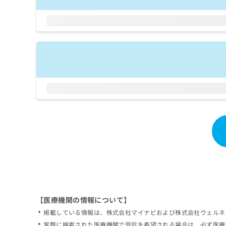
拡
資
きま
充
料
せん
の
ので
の
ご了
お
ご
承く
申
請
ださ
し
求
い。
込
は
み
こ
は
ち
こ
ら
ち
ら
無
料
掲
情
載
報
情
拡
報
充
の
の
修
お
【医療機関の情報について】
正
申
掲載している情報は、株式会社マイナビおよび株式会社ウェルネ
は
し
こ
実際に検索された医療機関で受診を希望される場合は、必ず医療
込