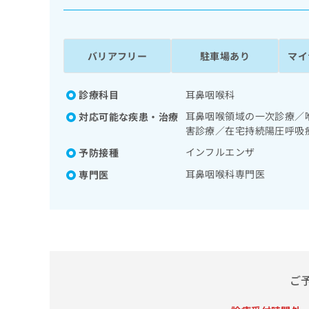
係
ク
者
リ
の
ニ
ッ
方
バリアフリー
駐車場あり
マイ
ク
は
ナ
こ
ビ
診療科目
耳鼻咽喉科
ち
に
耳鼻咽喉領域の一次診療／
対応可能な疾患・治療
関
ら
害診療／在宅持続陽圧呼吸
す
る
インフルエンザ
予防接種
お
広
耳鼻咽喉科専門医
広
専門医
問
告
告
い
出
代
合
稿
わ
理
の
せ
店
お
は
の
問
こ
い
方
ち
ご
合
ら
は
わ
こ