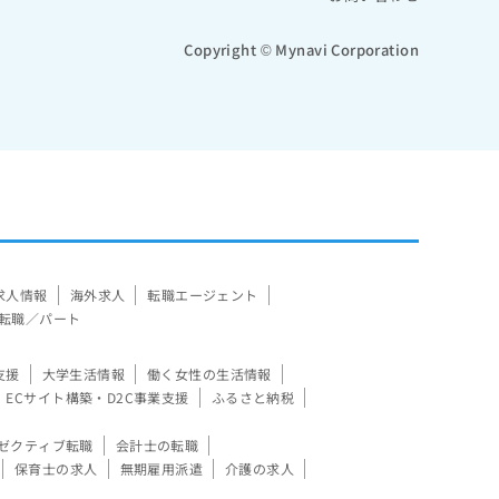
Copyright © Mynavi Corporation
求人情報
海外求人
転職エージェント
転職／パート
支援
大学生活情報
働く女性の生活情報
ECサイト構築・D2C事業支援
ふるさと納税
ゼクティブ転職
会計士の転職
保育士の求人
無期雇用派遣
介護の求人