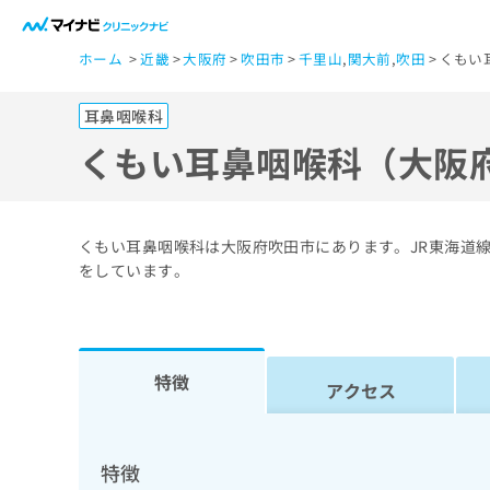
一
ホーム
近畿
大阪府
吹田市
千里山
,
関大前
,
吹田
くもい
般
ユ
耳鼻咽喉科
ー
ザ
くもい耳鼻咽喉科（大阪
ー
の
方
くもい耳鼻咽喉科は大阪府吹田市にあります。JR東海道線
は
をしています。
こ
ち
ら
特徴
アクセス
医
マ
療
イ
ナ
関
特徴
ビ