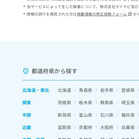
ち
み
当サービスによって生じた損害について、株式会社マイナビ及び
ら
は
情報の誤りを発見された方は
掲載情報の修正依頼フォーム
か
こ
ち
そ
ら
の
他
の
お
問
い
都道府県から探す
合
わ
せ
北海道
・
東北
北海道
青森県
岩手県
宮城県
は
こ
関東
茨城県
栃木県
群馬県
埼玉県
ち
ら
中部
新潟県
富山県
石川県
福井県
近畿
滋賀県
京都府
大阪府
兵庫県