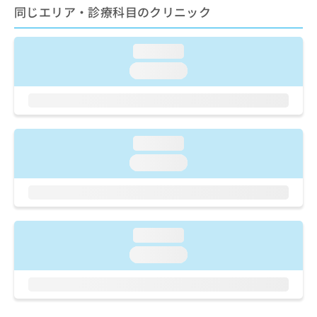
ご了
ら
み
同じエリア・診療科目のクリニック
承く
は
ださ
こ
無
い。
ち
loading...
料
ら
情
loading...
報
拡
掲
充
載
の
情
お
報
loading...
申
の
loading...
し
修
込
正
み
は
は
こ
こ
ち
loading...
ち
ら
ら
loading...
そ
の
他
の