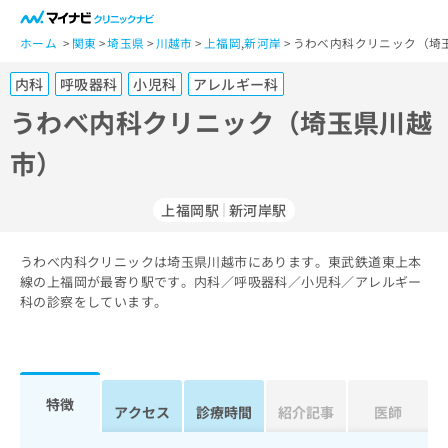
一
般
ホーム
関東
埼玉県
川越市
上福岡
,
新河岸
うわべ内科クリニック（埼
ユ
内科
呼吸器科
小児科
アレルギー科
ー
ザ
うわべ内科クリニック（埼玉県川越
ー
市）
の
方
は
上福岡駅
新河岸駅
こ
ち
うわべ内科クリニックは埼玉県川越市にあります。東武鉄道東上本
ら
線の上福岡が最寄り駅です。内科／呼吸器科／小児科／アレルギー
科の診察をしています。
医
マ
療
イ
関
ナ
係
ビ
者
ク
特徴
アクセス
診療時間
紹介記事
医師
の
リ
方
ニ