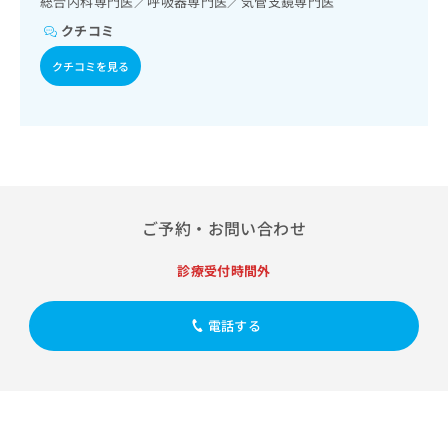
総合内科専門医／呼吸器専門医／気管支鏡専門医
出
稿
クリ
資
稿
ニッ
の
クチコミ
料
クナ
の
お
の
ビサ
お
クチコミを見る
問
ご
イト
問
い
請
への
い
合
お問
求
合
合せ
わ
は
フォ
わ
せ
こ
ーム
せ
は
ち
とな
は
こ
ら
りま
こ
ち
す。
ち
ご予約・お問い合わせ
ら
クリ
無
ら
ニッ
料
クの
診療受付時間外
資
情
予
料
報
約・
の
症状
拡
電話する
のご
ご
充
相談
請
の
など
求
お
はで
は
申
きま
こ
せん
し
ので
ち
込