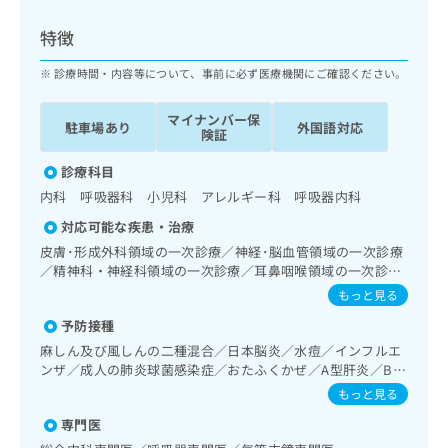
ッ
は
ク
こ
特徴
ナ
ち
ビ
診療時間・内容等について、事前に必ず医療機関にご確認ください。
ら
に
関
マイナンバー保
広
駐車場あり
外国語対応
す
広
険証
告
る
告
代
お
診療科目
出
理
問
稿
内科 呼吸器科 小児科 アレルギー科 呼吸器内科
店
い
の
対応可能な疾患・治療
合
の
お
わ
皮膚･形成外科領域の一次診療／神経･脳血管領域の一次診療
方
問
せ
／精神科・神経科領域の一次診療／耳鼻咽喉領域の一次診療
い
は
／呼吸器領域の一次診療／在宅持続陽圧呼吸療法（睡眠時無
は
合
もっと見る
こ
呼吸症候群治療）／在宅酸素療法／消化器系領域の一次診療
こ
わ
ち
予防接種
／肝･胆道・膵臓領域の一次診療／循環器系領域の一次診療
ち
せ
ら
／ホルター型心電図検査／腎･泌尿器系領域の一次診療／内
ら
麻しん及び風しんの二種混合／日本脳炎／水痘／インフルエ
は
分泌･代謝･栄養領域の一次診療／糖尿病患者教育（食事療
ンザ／成人の肺炎球菌感染症／おたふくかぜ／A型肝炎／B型
こ
法、運動療法、自己血糖測定）／血液・免疫系領域の一次診
こち
肝炎
ち
もっと見る
広
療／筋・骨格系及び外傷領域の一次診療／小児領域の一次診
らは
広
ら
告
マイ
療／医療用麻薬によるがん疼痛治療／画像診断管理（専ら画
専門医
告
出
ナビ
像診断を担当する医師による読影）／漢方薬の処方