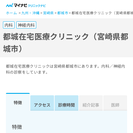
一
般
ホーム
九州・沖縄
宮崎県
都城市
都城在宅医療クリニック（宮崎県都
ユ
内科
神経内科
ー
ザ
都城在宅医療クリニック（宮崎県都
ー
城市）
の
方
は
こ
都城在宅医療クリニックは宮崎県都城市にあります。内科／神経内
ち
科の診察をしています。
ら
医
マ
療
イ
特徴
関
アクセス
診療時間
紹介記事
医師
ナ
係
ビ
者
ク
の
リ
特徴
方
ニ