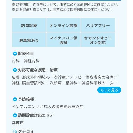
ッ
は
診療時間・内容等について、事前に必ず医療機関にご確認ください。
ク
訪問診療対応エリアは、事前に必ず医療機関にご確認ください。
こ
ナ
ち
ビ
ら
訪問診療
オンライン診療
バリアフリー
に
関
広
マイナンバー保
セカンドオピニ
す
広
駐車場あり
険証
オン対応
告
る
告
代
お
出
診療科目
理
問
稿
内科 神経内科
店
い
の
合
の
お
対応可能な疾患・治療
わ
方
問
皮膚･形成外科領域の一次診療／アトピー性皮膚炎の治療／
せ
い
は
神経･脳血管領域の一次診療／精神科・神経科領域の一次診
は
合
こ
療／終夜睡眠ポリグラフィー／睡眠障害／認知症／呼吸器領
もっと見る
こ
わ
域の一次診療／在宅持続陽圧呼吸療法（睡眠時無呼吸症候群
ち
ち
せ
予防接種
治療）／在宅酸素療法／消化器系領域の一次診療／人工肛門
ら
ら
は
の管理／肝･胆道・膵臓領域の一次診療／循環器系領域の一
インフルエンザ／成人の肺炎球菌感染症
こ
次診療／ホルター型心電図検査／腎･泌尿器系領域の一次診
訪問診療対応エリア
こち
療／内分泌･代謝･栄養領域の一次診療／内分泌機能検査／イ
ち
広
らは
ンスリン療法／糖尿病患者教育（食事療法、運動療法、自己
都城市
広
ら
告
マイ
血糖測定）／糖尿病による合併症に対する継続的な管理及び
告
出
ナビ
クチコミ