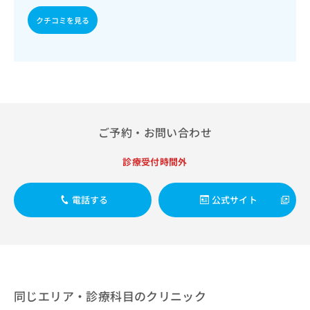
指導／血液・免疫系領域の一次診療／筋・骨格系及び外傷領
出
稿
クリ
資
域の一次診療／義肢装具の作成及び評価／神経ブロック／医
稿
ニッ
の
クチコミを見る
料
療用麻薬によるがん疼痛治療／がんに伴う精神症状のケア／
クナ
の
お
の
漢方薬の処方／在宅における看取り
ビサ
お
問
ご
イト
問
い
請
への
い
合
お問
求
合
合せ
わ
は
フォ
わ
せ
こ
ーム
せ
は
ち
とな
は
こ
ご予約・お問い合わせ
ら
りま
こ
ち
す。
ち
ら
クリ
診療受付時間外
無
ら
ニッ
料
クの
資
情
予
電話する
公式サイト
料
報
約・
の
症状
拡
のご
ご
充
相談
請
の
など
求
お
はで
は
申
きま
こ
せん
し
同じエリア・診療科目のクリニック
ので
ち
込