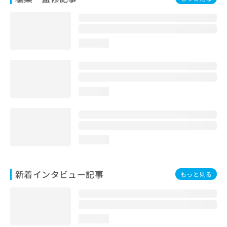
loading...
loading...
loading...
新着インタビュー記事
もっと見る
loading...