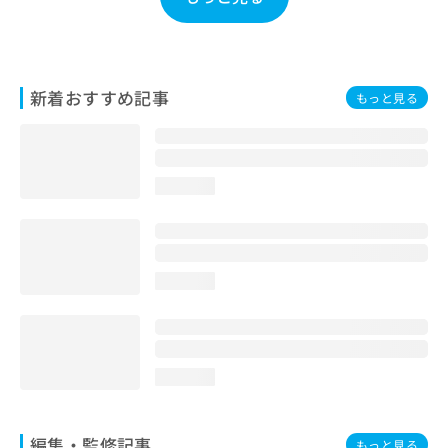
お
問
い
合
わ
新着おすすめ記事
もっと見る
せ
は
こ
ち
loading...
ら
loading...
loading...
編集・監修記事
もっと見る