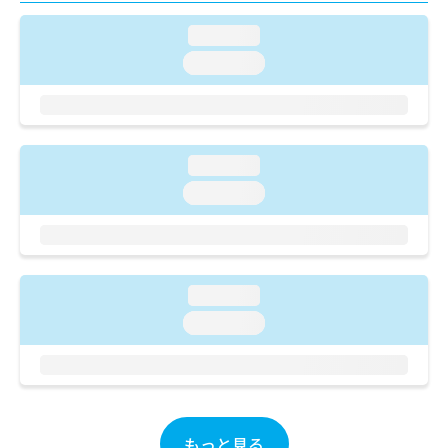
ご了
ら
み
承く
は
loading...
ださ
こ
無
い。
loading...
ち
料
ら
情
報
拡
掲
充
載
loading...
の
情
お
loading...
報
申
の
し
修
込
正
み
は
は
loading...
こ
こ
ち
loading...
ち
ら
ら
そ
の
他
もっと見る
の