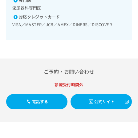
専門医
出
稿
クリ
資
稿
ニッ
泌尿器科専門医
の
料
クナ
の
お
の
対応クレジットカード
ビサ
お
問
ご
イト
VISA／MASTER／JCB／AMEX／DINERS／DISCOVER
問
い
請
への
い
合
お問
求
合
合せ
わ
は
フォ
わ
せ
こ
ーム
せ
は
ち
とな
は
こ
ら
りま
こ
ち
す。
ち
ら
クリ
ご予約・お問い合わせ
無
ら
ニッ
料
クの
資
診療受付時間外
情
予
料
報
約・
の
症状
拡
電話する
公式サイト
のご
ご
充
相談
請
の
など
求
お
はで
は
申
きま
こ
せん
し
ので
ち
込