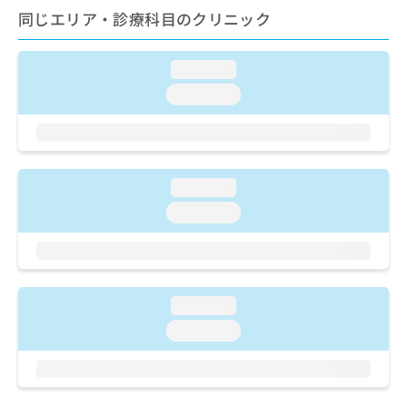
ご了
ら
み
同じエリア・診療科目のクリニック
承く
は
ださ
こ
無
い。
ち
料
loading...
ら
情
loading...
報
拡
掲
充
載
の
情
お
報
loading...
申
の
し
loading...
修
込
正
み
は
は
こ
こ
ち
ち
ら
loading...
ら
loading...
そ
の
他
の