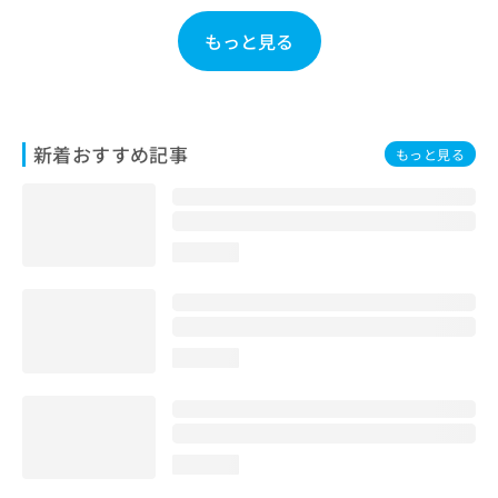
お
問
もっと見る
い
合
わ
せ
は
新着おすすめ記事
もっと見る
こ
ち
ら
loading...
loading...
loading...