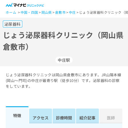
一
般
ホーム
中国・四国
岡山県
倉敷市
中庄
じょう泌尿器科クリニック（岡
ユ
泌尿器科
ー
ザ
じょう泌尿器科クリニック（岡山県
ー
倉敷市）
の
方
は
中庄駅
こ
ち
じょう泌尿器科クリニックは岡山県倉敷市にあります。JR山陽本線
ら
(岡山～門司)の中庄が最寄り駅（徒歩10分）です。泌尿器科の診察
をしています。
医
マ
療
イ
関
ナ
係
ビ
者
ク
特徴
アクセス
診療時間
紹介記事
医師
の
リ
方
ニ