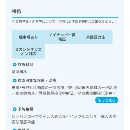
ッ
は
ク
こ
特徴
ナ
ち
ビ
診療時間・内容等について、事前に必ず医療機関にご確認ください。
ら
に
関
マイナンバー保
広
駐車場あり
外国語対応
す
広
険証
告
る
告
代
セカンドオピニ
お
出
オン対応
理
問
稿
店
い
の
診療科目
合
の
お
泌尿器科
わ
方
問
せ
い
は
対応可能な疾患・治療
は
合
こ
皮膚･形成外科領域の一次診療／腎･泌尿器系領域の一次診療
こ
わ
ち
／膀胱鏡検査／腎悪性腫瘍化学療法／膀胱悪性腫瘍化学療法
ち
せ
／前立腺悪性腫瘍化学療法／尿失禁の治療／神経ブロック／
ら
もっと見る
ら
は
硬膜外ブロックにおける麻酔剤の持続注入／医療用麻薬によ
こ
予防接種
るがん疼痛治療／漢方薬の処方／外来における化学療法
こち
ち
広
ヒトパピローマウイルス感染症／インフルエンザ／成人の肺
らは
広
ら
告
炎球菌感染症
マイ
告
出
ナビ