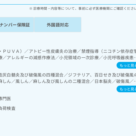
診療時間・内容等について、事前に必ず医療機関にご確認くださ
ナンバー保険証
外国語対応
・ＰＵＶＡ）／アトピー性皮膚炎の治療／禁煙指導（ニコチン依存症
療／アレルギーの減感作療法／小児領域の一次診療／小児呼吸器疾患
児の育児相談／夜尿症の治療／小児食物アレルギー負荷検査／漢方薬
もっと見
性灰白髄炎及び破傷風の四種混合／ジフテリア、百日せき及び破傷風
麻しん／風しん／麻しん及び風しんの二種混合／日本脳炎／破傷風／
肺炎球菌感染症／ヒトパピローマウイルス感染症／水痘／インフルエン
もっと見
おたふくかぜ／A型肝炎／B型肝炎／狂犬病／ロタウイルス感染症／髄
専門医
負荷検査