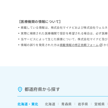
ち
み
ら
は
こ
ち
【医療機関の情報について】
そ
ら
の
掲載している情報は、株式会社マイナビおよび株式会社ウェルネ
他
実際に検索された医療機関で受診を希望される場合は、必ず医療
の
当サービスによって生じた損害について、株式会社マイナビ及び
お
情報の誤りを発見された方は
掲載情報の修正依頼フォーム
か
問
い
合
わ
せ
は
こ
ち
ら
都道府県から探す
北海道
・
東北
北海道
青森県
岩手県
宮城県