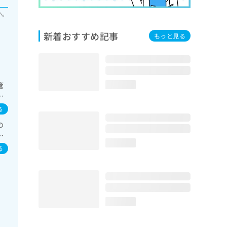
い。
新着おすすめ記事
もっと見る
管
loading...
／
の
る
の
結
loading...
ザ
る
膜
loading...