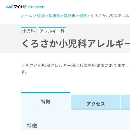
一
ホーム
近畿
兵庫県
姫路市
姫路
くろさか小児科アレル
般
ユ
小児科
アレルギー科
ー
ザ
くろさか小児科アレルギ
ー
の
方
くろさか小児科アレルギー科は兵庫県姫路市にあります。
は
す。
こ
ち
ら
特徴
アクセス
医
マ
療
イ
ナ
関
特徴
ビ