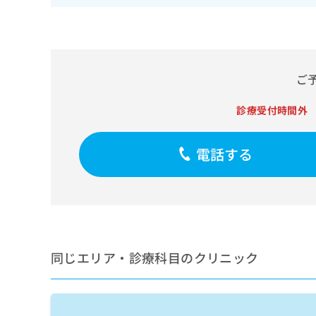
せ
こち
ち
らは
は
マイ
こ
ら
ナビ
ち
クリ
ら
ニッ
クナ
ご
広
ビサ
広
資
イト
告
告
診療受付時間外
への
料
出
出
お問
の
稿
合せ
稿
ご
の
フォ
の
電話する
請
お
ーム
お
求
問
とな
問
りま
は
い
い
す。
こ
合
合
クリ
ち
わ
ニッ
わ
ら
せ
クの
せ
は
予
は
約・
同じエリア・診療科目のクリニック
こ
こ
無
症状
ち
ち
のご
料
ら
相談
ら
情
など
報
はで