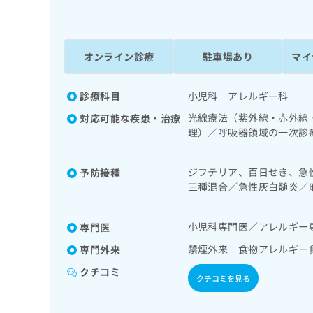
係
ク
者
リ
の
ニ
ッ
方
オンライン診療
駐車場あり
マイ
ク
は
ナ
こ
ビ
診療科目
小児科 アレルギー科
ち
に
光線療法（紫外線・赤外線
対応可能な疾患・治療
関
ら
理）／呼吸器領域の一次診
す
小児アレルギー疾患／乳幼
る
処方
お
広
ジフテリア、百日せき、急
予防接種
広
問
三種混合／急性灰白髄炎／
告
告
い
核／Hib感染症／小児の
出
代
合
／成人の肺炎球菌感染症／
稿
わ
理
小児科専門医／アレルギー
専門医
炎菌感染症
の
せ
店
お
は
禁煙外来 食物アレルギー
専門外来
の
問
こ
クチコミ
い
方
ち
クチコミを見る
合
ら
は
わ
こ