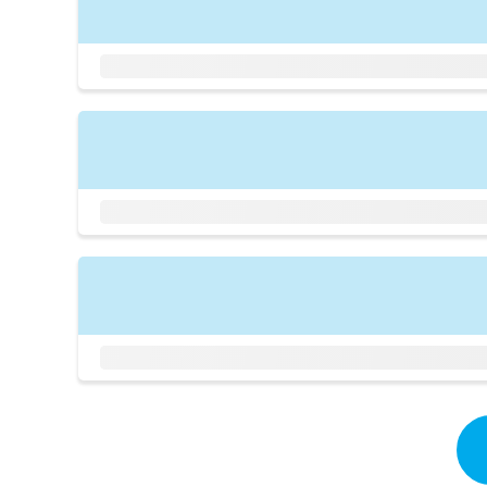
拡
資
きま
充
料
せん
の
ので
の
ご了
お
ご
承く
申
請
ださ
し
求
い。
込
は
み
こ
は
ち
こ
ら
ち
ら
無
料
掲
情
載
報
情
拡
報
充
の
の
修
お
正
申
は
し
こ
込