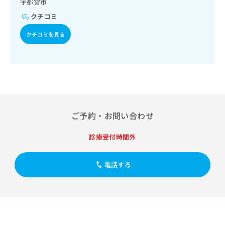
宇都宮市
出
稿
クリ
資
稿
ニッ
の
料
クチコミ
クナ
の
お
の
ビサ
お
問
クチコミを見る
ご
イト
問
い
請
への
い
合
お問
求
合
合せ
わ
は
フォ
わ
せ
こ
ーム
せ
は
ち
とな
は
こ
ら
りま
こ
ち
す。
ち
ご予約・お問い合わせ
ら
クリ
無
ら
ニッ
料
クの
診療受付時間外
資
情
予
料
報
約・
の
症状
拡
電話する
のご
ご
充
相談
請
の
など
求
お
はで
は
申
きま
こ
せん
し
ので
ち
込