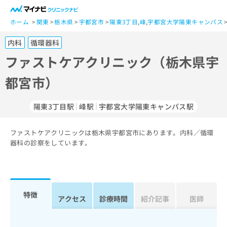
一
般
ホーム
関東
栃木県
宇都宮市
陽東3丁目
,
峰
,
宇都宮大学陽東キャンパス
ユ
内科
循環器科
ー
ザ
ファストケアクリニック（栃木県宇
ー
都宮市）
の
方
は
陽東3丁目駅
峰駅
宇都宮大学陽東キャンパス駅
こ
ち
ファストケアクリニックは栃木県宇都宮市にあります。内科／循環
ら
器科の診察をしています。
医
マ
療
イ
関
ナ
係
ビ
特徴
アクセス
診療時間
紹介記事
医師
者
ク
の
リ
方
ニ