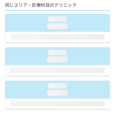
ご了
ら
み
同じエリア・診療科目のクリニック
承く
は
ださ
こ
無
い。
ち
料
loading...
ら
情
loading...
報
拡
掲
充
載
の
情
お
報
loading...
申
の
loading...
し
修
込
正
み
は
は
こ
こ
ち
ち
loading...
ら
ら
loading...
そ
の
他
の