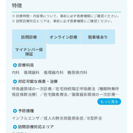
ッ
は
特徴
ク
こ
ナ
診療時間・内容等について、事前に必ず医療機関にご確認ください。
ち
ビ
訪問診療対応エリアは、事前に必ず医療機関にご確認ください。
ら
に
関
広
訪問診療
オンライン診療
駐車場あり
す
広
告
る
告
代
マイナンバー保
お
出
険証
理
問
稿
店
い
の
診療科目
合
の
お
内科 循環器科 循環器内科 糖尿病内科
わ
方
問
せ
い
対応可能な疾患・治療
は
は
合
こ
呼吸器領域の一次診療／在宅持続陽圧呼吸療法（睡眠時無呼
こ
わ
吸症候群治療）／在宅酸素療法／循環器系領域の一次診療／
ち
ち
せ
ホルター型心電図検査／内分泌機能検査／インスリン療法／
ら
もっと見る
ら
は
糖尿病患者教育（食事療法、運動療法、自己血糖測定）／糖
予防接種
こ
尿病による合併症に対する継続的な管理及び指導／血液・免
こち
ち
疫系領域の一次診療／医療用麻薬によるがん疼痛治療／在宅
広
インフルエンザ／成人の肺炎球菌感染症／B型肝炎
らは
における看取り
広
ら
告
マイ
訪問診療対応エリア
告
出
ナビ