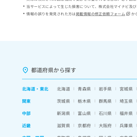
ち
み
当サービスによって生じた損害について、株式会社マイナビ及び
ら
は
情報の誤りを発見された方は
掲載情報の修正依頼フォーム
か
こ
ち
そ
ら
の
他
の
お
問
い
都道府県から探す
合
わ
せ
北海道
・
東北
北海道
青森県
岩手県
宮城県
は
こ
関東
茨城県
栃木県
群馬県
埼玉県
ち
ら
中部
新潟県
富山県
石川県
福井県
近畿
滋賀県
京都府
大阪府
兵庫県