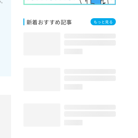
い。
新着おすすめ記事
もっと見る
loading...
loading...
loading...