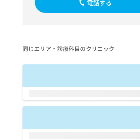
電話する
せ
こち
ち
らは
は
マイ
こ
ら
ナビ
ち
クリ
ら
ニッ
クナ
広
ビサ
広
資
イト
告
同じエリア・診療科目のクリニック
告
への
料
出
出
お問
の
稿
合せ
稿
ご
の
フォ
の
請
お
ーム
お
求
問
とな
問
りま
は
い
い
す。
こ
合
合
クリ
ち
わ
ニッ
わ
ら
せ
クの
せ
は
予
は
約・
こ
こ
無
症状
ち
ち
のご
料
ら
相談
ら
情
など
報
はで