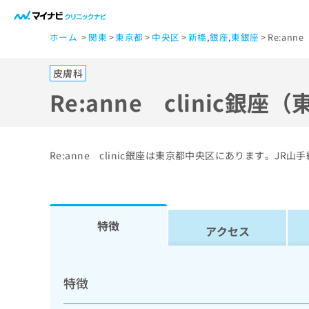
一
ホーム
関東
東京都
中央区
新橋
,
銀座
,
東銀座
Re:ann
般
ユ
皮膚科
ー
ザ
Re:anne clinic銀
ー
の
方
Re:anne clinic銀座は東京都中央区にあります。
は
こ
ち
ら
特徴
アクセス
医
マ
療
イ
特徴
ナ
関
ビ