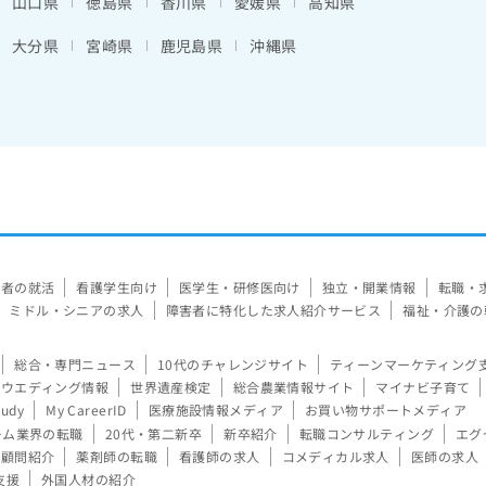
山口県
徳島県
香川県
愛媛県
高知県
大分県
宮崎県
鹿児島県
沖縄県
験者の就活
看護学生向け
医学生・研修医向け
独立・開業情報
転職・
ミドル・シニアの求人
障害者に特化した求人紹介サービス
福祉・介護の
総合・専門ニュース
10代のチャレンジサイト
ティーンマーケティング
ウエディング情報
世界遺産検定
総合農業情報サイト
マイナビ子育て
tudy
My CareerID
医療施設情報メディア
お買い物サポートメディア
ーム業界の転職
20代・第二新卒
新卒紹介
転職コンサルティング
エグ
顧問紹介
薬剤師の転職
看護師の求人
コメディカル求人
医師の求人
支援
外国人材の紹介