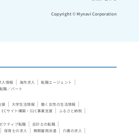
Copyright © Mynavi Corporation
求人情報
海外求人
転職エージェント
転職／パート
支援
大学生活情報
働く女性の生活情報
ECサイト構築・D2C事業支援
ふるさと納税
ゼクティブ転職
会計士の転職
保育士の求人
無期雇用派遣
介護の求人