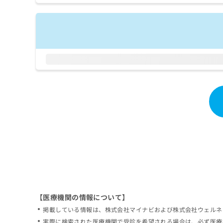
拡
資
きま
充
料
せん
の
ので
の
ご了
お
ご
承く
申
請
ださ
し
求
い。
込
は
み
こ
は
ち
こ
ら
ち
ら
無
料
掲
情
載
報
情
拡
報
充
の
の
修
お
【医療機関の情報について】
正
申
掲載している情報は、株式会社マイナビおよび株式会社ウェルネ
は
し
こ
実際に検索された医療機関で受診を希望される場合は、必ず医療
込