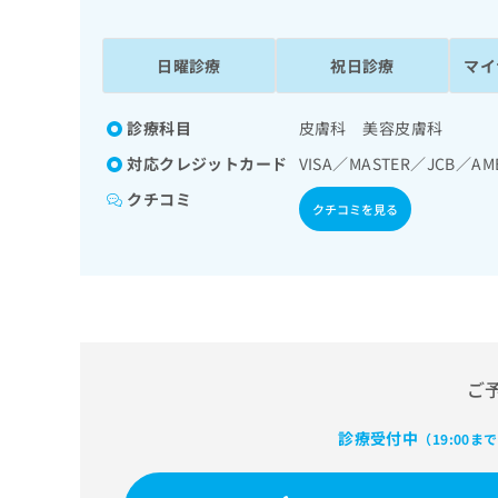
係
ク
者
リ
の
ニ
日曜診療
祝日診療
マイ
ッ
方
ク
は
ナ
診療科目
皮膚科 美容皮膚科
こ
ビ
対応クレジットカード
VISA／MASTER／JCB／AM
ち
に
関
ら
クチコミ
クチコミを見る
す
る
お
広
広
問
告
告
い
出
代
合
稿
わ
理
の
せ
店
ご
お
は
の
問
こ
い
診療受付中
方
ち
（19:00ま
合
ら
は
わ
こ