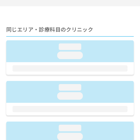
出
稿
クリ
資
稿
ニッ
の
料
クナ
の
お
の
ビサ
お
問
ご
イト
問
い
同じエリア・診療科目のクリニック
請
への
い
合
お問
求
合
合せ
わ
は
フォ
わ
せ
loading...
こ
ーム
せ
は
ち
loading...
とな
は
こ
ら
りま
こ
ち
す。
ち
ら
クリ
無
ら
ニッ
料
クの
資
情
loading...
予
料
報
約・
loading...
の
症状
拡
のご
ご
充
相談
請
の
など
求
お
はで
は
申
きま
loading...
こ
せん
し
ので
ち
loading...
込