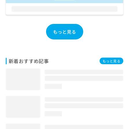
ご了
ら
み
承く
は
ださ
こ
無
い。
ち
料
ら
情
もっと見る
報
拡
掲
充
載
の
情
お
報
新着おすすめ記事
申
もっと見る
の
し
修
込
正
み
は
は
こ
loading...
こ
ち
ち
ら
ら
そ
loading...
の
他
の