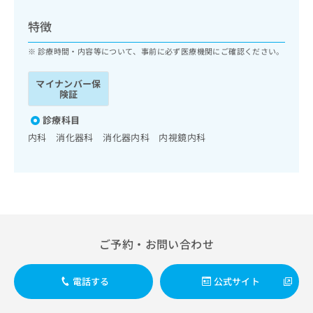
ッ
は
ク
こ
特徴
ナ
ち
ビ
診療時間・内容等について、事前に必ず医療機関にご確認ください。
ら
に
関
マイナンバー保
広
す
広
険証
告
る
告
代
お
診療科目
出
理
問
稿
内科 消化器科 消化器内科 内視鏡内科
店
い
の
合
の
お
わ
方
問
せ
い
は
は
合
こ
こ
わ
ち
ち
せ
ら
ご予約・お問い合わせ
ら
は
こ
こち
ち
広
電話する
公式サイト
らは
広
ら
告
マイ
告
出
ナビ