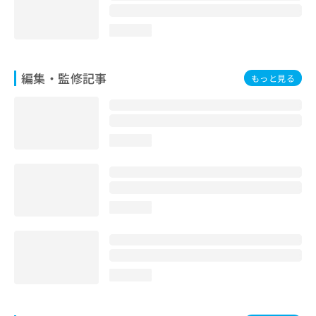
お
問
loading...
い
合
わ
編集・監修記事
もっと見る
せ
は
こ
ち
ら
loading...
loading...
loading...