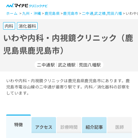
一
般
ホーム
九州・沖縄
鹿児島県
鹿児島市
二中通
,
武之橋
,
荒田八幡
いわや
ユ
内科
消化器科
ー
ザ
いわや内科・内視鏡クリニック（鹿
ー
児島県鹿児島市）
の
方
は
二中通駅
武之橋駅
荒田八幡駅
こ
ち
いわや内科・内視鏡クリニックは鹿児島県鹿児島市にあります。鹿
ら
児島市電谷山線の二中通が最寄り駅です。内科／消化器科の診察を
しています。
医
マ
療
イ
関
ナ
係
ビ
者
ク
特徴
アクセス
診療時間
紹介記事
医師
の
リ
方
ニ