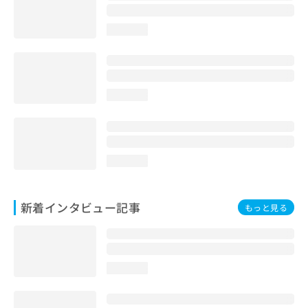
loading...
loading...
loading...
新着インタビュー記事
もっと見る
loading...