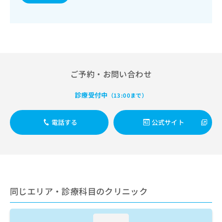
出
稿
クリ
資
稿
ニッ
の
料
クナ
の
お
の
ビサ
お
問
ご
イト
問
い
請
への
い
合
お問
求
合
合せ
わ
は
フォ
わ
ご予約・お問い合わせ
せ
こ
ーム
せ
は
ち
とな
は
こ
ら
診療受付中
（13:00まで）
りま
こ
ち
す。
ち
ら
クリ
無
ら
ニッ
電話する
公式サイト
料
クの
資
情
予
料
報
約・
の
症状
拡
のご
ご
充
相談
請
の
など
求
お
同じエリア・診療科目のクリニック
はで
は
申
きま
こ
せん
し
ので
ち
込
loading...