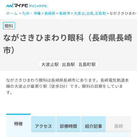
一
般
ホーム
九州・沖縄
長崎県
長崎市
大波止
,
出島
,
五島町
ながさきひまわ
ユ
眼科
ー
ザ
ながさきひまわり眼科（長崎県長崎
ー
市）
の
方
は
大波止駅
出島駅
五島町駅
こ
ち
ながさきひまわり眼科は長崎県長崎市にあります。長崎電気軌道本
ら
線の大波止が最寄り駅（徒歩3分）です。眼科の診察をしていま
す。
医
マ
療
イ
関
ナ
係
ビ
者
ク
特徴
アクセス
診療時間
紹介記事
医師
の
リ
方
ニ