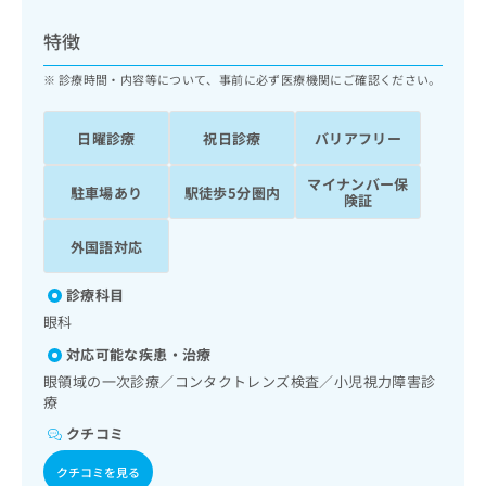
ッ
は
ク
こ
特徴
ナ
ち
ビ
診療時間・内容等について、事前に必ず医療機関にご確認ください。
ら
に
関
広
日曜診療
祝日診療
バリアフリー
す
広
告
る
告
代
マイナンバー保
お
出
駐車場あり
駅徒歩5分圏内
険証
理
問
稿
店
い
の
外国語対応
合
の
お
わ
方
問
せ
診療科目
い
は
は
合
眼科
こ
こ
わ
ち
対応可能な疾患・治療
ち
せ
ら
ら
眼領域の一次診療／コンタクトレンズ検査／小児視力障害診
は
療
こ
こち
ち
広
クチコミ
らは
広
ら
告
マイ
告
クチコミを見る
出
ナビ