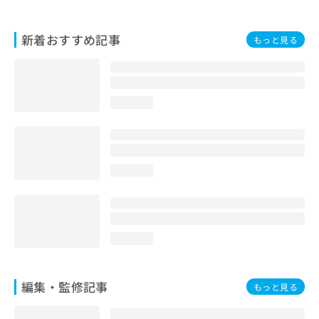
お
問
新着おすすめ記事
い
もっと見る
合
わ
せ
は
loading...
こ
ち
ら
loading...
loading...
編集・監修記事
もっと見る