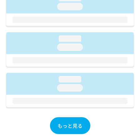
ご了
ら
み
承く
loading...
は
ださ
こ
無
い。
ち
料
ら
情
報
loading...
拡
掲
loading...
充
載
の
情
お
報
申
の
し
修
込
loading...
正
み
は
loading...
は
こ
こ
ち
ち
ら
ら
そ
もっと見る
の
他
の