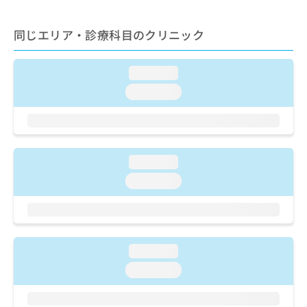
ご了
ら
み
承く
は
ださ
同じエリア・診療科目のクリニック
こ
無
い。
ち
料
ら
情
loading...
報
拡
loading...
掲
充
載
の
情
お
報
申
の
し
修
loading...
込
正
loading...
み
は
は
こ
こ
ち
ち
ら
ら
loading...
そ
loading...
の
他
の