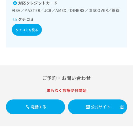
出
稿
クリ
対応クレジットカード
資
稿
ニッ
の
料
VISA／MASTER／JCB／AMEX／DINERS／DISCOVER／銀聯
クナ
の
お
の
ビサ
クチコミ
お
問
ご
イト
問
い
請
への
クチコミを見る
い
合
お問
求
合
合せ
わ
は
フォ
わ
せ
こ
ーム
せ
は
ち
とな
は
こ
ら
りま
こ
ち
す。
ち
ら
クリ
無
ら
ニッ
料
ご予約・お問い合わせ
クの
資
情
予
料
報
約・
まもなく診療受付開始
の
症状
拡
のご
ご
充
相談
請
の
電話する
公式サイト
など
求
お
はで
は
申
きま
こ
せん
し
ので
ち
込