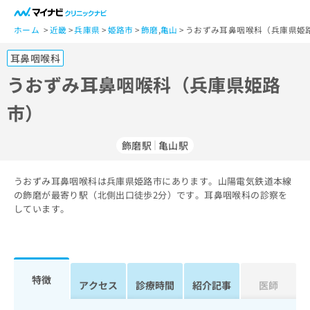
一
般
ホーム
近畿
兵庫県
姫路市
飾磨
,
亀山
うおずみ耳鼻咽喉科（兵庫県姫路
ユ
耳鼻咽喉科
ー
ザ
うおずみ耳鼻咽喉科（兵庫県姫路
ー
市）
の
方
は
飾磨駅
亀山駅
こ
ち
うおずみ耳鼻咽喉科は兵庫県姫路市にあります。山陽電気鉄道本線
ら
の飾磨が最寄り駅（北側出口徒歩2分）です。耳鼻咽喉科の診察を
しています。
医
マ
療
イ
関
ナ
係
ビ
者
ク
特徴
アクセス
診療時間
紹介記事
医師
の
リ
方
ニ