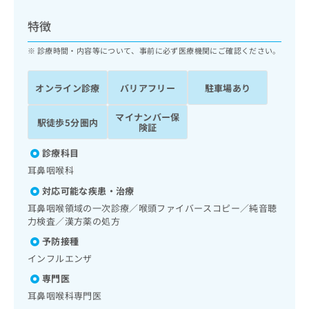
ッ
は
ク
こ
特徴
ナ
ち
ビ
診療時間・内容等について、事前に必ず医療機関にご確認ください。
ら
に
関
広
オンライン診療
バリアフリー
駐車場あり
す
広
告
る
告
代
マイナンバー保
お
出
駅徒歩5分圏内
険証
理
問
稿
店
い
の
診療科目
合
の
お
耳鼻咽喉科
わ
方
問
せ
い
は
対応可能な疾患・治療
は
合
こ
耳鼻咽喉領域の一次診療／喉頭ファイバースコピー／純音聴
こ
わ
ち
力検査／漢方薬の処方
ち
せ
ら
予防接種
ら
は
こ
インフルエンザ
こち
ち
広
専門医
らは
広
ら
告
マイ
耳鼻咽喉科専門医
告
出
ナビ