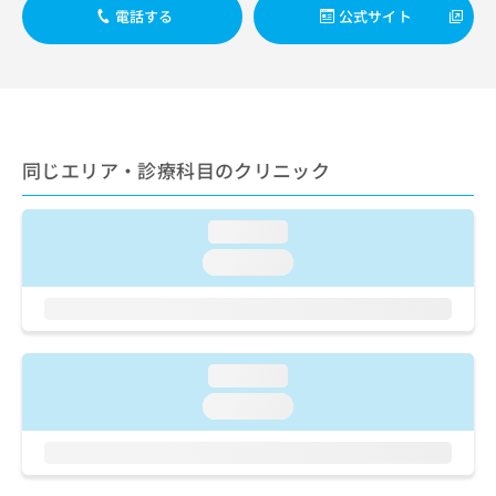
出
稿
クリ
資
電話する
公式サイト
稿
ニッ
の
料
クナ
の
お
の
ビサ
お
問
ご
イト
問
い
請
への
い
合
お問
求
合
合せ
わ
は
フォ
わ
せ
同じエリア・診療科目のクリニック
こ
ーム
せ
は
ち
とな
は
こ
ら
りま
こ
ち
loading...
す。
ち
ら
クリ
loading...
無
ら
ニッ
料
クの
資
情
予
料
報
約・
の
症状
拡
のご
ご
充
loading...
相談
請
の
など
loading...
求
お
はで
は
申
きま
こ
せん
し
ので
ち
込