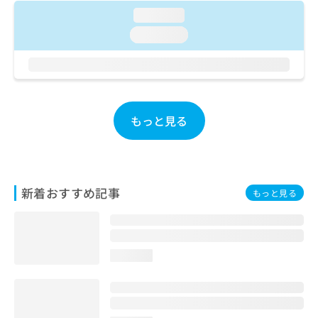
ご了
ら
み
承く
loading...
は
ださ
loading...
こ
無
い。
ち
料
ら
情
報
拡
掲
充
載
もっと見る
の
情
お
報
申
の
し
修
込
正
新着おすすめ記事
み
もっと見る
は
は
こ
こ
ち
ち
ら
ら
loading...
そ
の
他
の