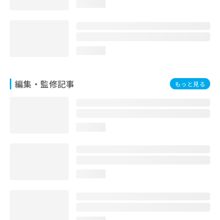
loading...
お
問
い
合
わ
loading...
せ
は
こ
編集・監修記事
もっと見る
ち
ら
loading...
loading...