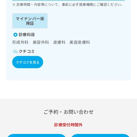
ッ
は
診療時間・内容等について、事前に必ず医療機関にご確認ください。
ク
こ
ナ
ち
マイナンバー保
ビ
険証
ら
に
関
診療科目
広
す
広
形成外科 美容外科 皮膚科 美容皮膚科
告
る
告
代
クチコミ
お
出
理
問
稿
クチコミを見る
店
い
の
合
の
お
わ
方
問
せ
い
は
は
合
こ
こ
わ
ち
ち
せ
ら
ら
は
ご予約・お問い合わせ
こ
こち
ち
広
らは
診療受付時間外
広
ら
告
マイ
告
出
ナビ