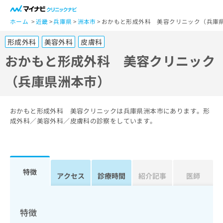
一
般
ホーム
近畿
兵庫県
洲本市
おかもと形成外科 美容クリニック（兵庫
ユ
形成外科
美容外科
皮膚科
ー
ザ
おかもと形成外科 美容クリニック
ー
（兵庫県洲本市）
の
方
は
こ
おかもと形成外科 美容クリニックは兵庫県洲本市にあります。形
ち
成外科／美容外科／皮膚科の診察をしています。
ら
医
マ
療
イ
特徴
関
アクセス
診療時間
紹介記事
医師
ナ
係
ビ
者
ク
の
リ
特徴
方
ニ