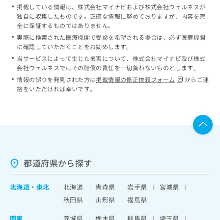
掲載している情報は、株式会社マイナビおよび株式会社ウェルネスが
独自に収集したものです。正確な情報に努めておりますが、内容を完
全に保証するものではありません。
実際に検索された医療機関で受診を希望される場合は、必ず医療機関
に確認していただくことをお勧めします。
当サービスによって生じた損害について、株式会社マイナビ及び株式
会社ウェルネスではその賠償の責任を一切負わないものとします。
情報の誤りを発見された方は
掲載情報の修正依頼フォーム
からご連
絡をいただければ幸いです。
都道府県から探す
北海道
・
東北
北海道
青森県
岩手県
宮城県
秋田県
山形県
福島県
関東
茨城県
栃木県
群馬県
埼玉県