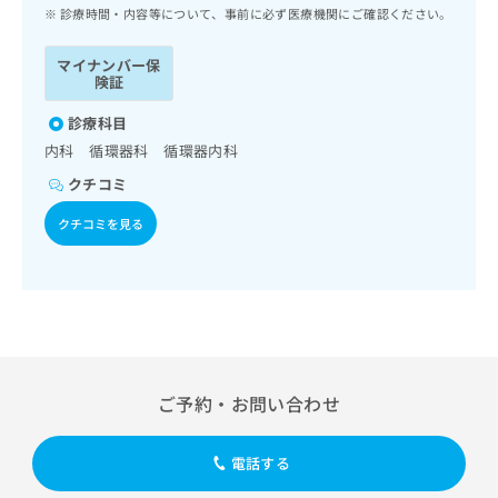
ッ
は
診療時間・内容等について、事前に必ず医療機関にご確認ください。
ク
こ
ナ
ち
マイナンバー保
ビ
険証
ら
に
関
診療科目
広
す
広
内科 循環器科 循環器内科
告
る
告
代
クチコミ
お
出
理
問
稿
クチコミを見る
店
い
の
合
の
お
わ
方
問
せ
い
は
は
合
こ
こ
わ
ち
ち
せ
ら
ら
は
ご予約・お問い合わせ
こ
こち
ち
広
らは
広
ら
告
電話する
マイ
告
出
ナビ