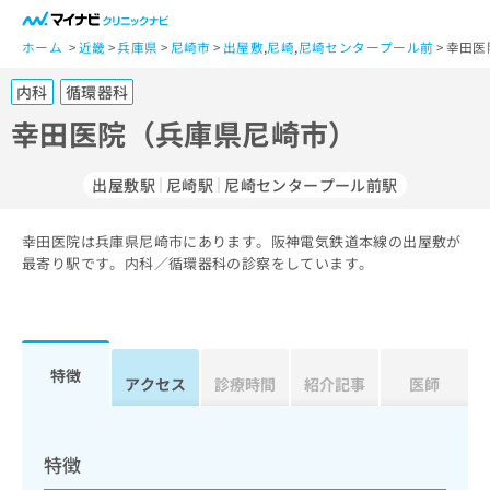
一
般
ホーム
近畿
兵庫県
尼崎市
出屋敷
,
尼崎
,
尼崎センタープール前
幸田医
ユ
内科
循環器科
ー
ザ
幸田医院（兵庫県尼崎市）
ー
の
出屋敷駅
尼崎駅
尼崎センタープール前駅
方
は
こ
幸田医院は兵庫県尼崎市にあります。阪神電気鉄道本線の出屋敷が
最寄り駅です。内科／循環器科の診察をしています。
ち
ら
医
マ
療
イ
特徴
アクセス
診療時間
紹介記事
医師
関
ナ
係
ビ
者
ク
の
リ
特徴
方
ニ