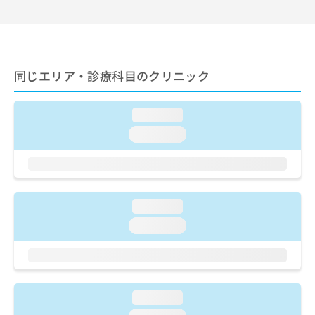
出
稿
クリ
資
稿
ニッ
の
料
クナ
の
お
の
ビサ
お
問
ご
イト
問
い
請
への
同じエリア・診療科目のクリニック
い
合
お問
求
合
合せ
わ
は
フォ
わ
せ
こ
ーム
loading...
せ
は
ち
とな
は
こ
loading...
ら
りま
こ
ち
す。
ち
ら
クリ
無
ら
ニッ
料
クの
資
情
予
loading...
料
報
約・
の
症状
拡
loading...
のご
ご
充
相談
請
の
など
求
お
はで
は
申
きま
こ
せん
し
loading...
ので
ち
込