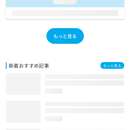
ご了
loading...
ら
み
承く
は
ださ
こ
無
い。
ち
料
ら
情
報
もっと見る
拡
掲
充
載
の
情
お
報
申
の
新着おすすめ記事
もっと見る
し
修
込
正
み
は
は
こ
こ
ち
loading...
ち
ら
ら
そ
の
loading...
他
の