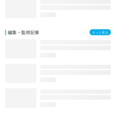
お
問
い
loading...
合
わ
せ
編集・監修記事
もっと見る
は
こ
ち
ら
loading...
loading...
loading...